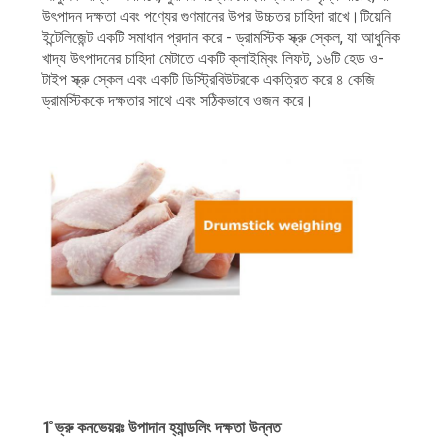
অনুরোধ
উৎপাদন দক্ষতা এবং পণ্যের গুণমানের উপর উচ্চতর চাহিদা রাখে।টিয়েনি
করুন
ইন্টেলিজেন্ট একটি সমাধান প্রদান করে - ড্রামস্টিক স্ক্রু স্কেল, যা আধুনিক
খাদ্য উৎপাদনের চাহিদা মেটাতে একটি ক্লাইম্বিং লিফট, ১৬টি হেড ও-
টাইপ স্ক্রু স্কেল এবং একটি ডিস্ট্রিবিউটরকে একত্রিত করে ৪ কেজি
ড্রামস্টিককে দক্ষতার সাথে এবং সঠিকভাবে ওজন করে।
সাইট
ম্যাপ
গোপনীয়তা
নীতি
1 ̊ভ্রু কনভেয়রঃ উপাদান হ্যান্ডলিং দক্ষতা উন্নত