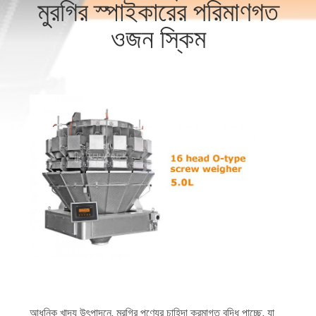
মুরগির স্পাইকারের পরিমাণগত
নিয়ন্ত্রণ
ওজন স্কিম
আমাদের
সাথে
যোগাযোগ
করুন
খবর
মামলা
একটি
উদ্ধৃতি
আধুনিক খাদ্য উৎপাদনে, মুরগির পণ্যের চাহিদা ক্রমাগত বৃদ্ধি পাচ্ছে, যা