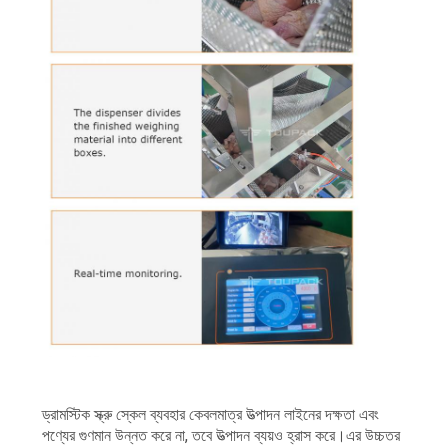
ড্রামস্টিক স্ক্রু স্কেল ব্যবহার কেবলমাত্র উত্পাদন লাইনের দক্ষতা এবং
পণ্যের গুণমান উন্নত করে না, তবে উত্পাদন ব্যয়ও হ্রাস করে।এর উচ্চতর