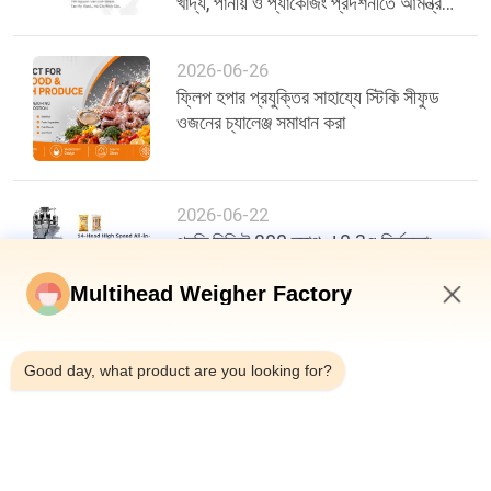
খাদ্য, পানীয় ও প্যাকেজিং প্রদর্শনীতে আমন্ত্রণ
জানাচ্ছে
2026-06-26
ফ্লিপ হপার প্রযুক্তির সাহায্যে স্টিকি সীফুড
ওজনের চ্যালেঞ্জ সমাধান করা
2026-06-22
প্রতি মিনিটে 200 ব্যাগ, ±0.3g নির্ভুলতা:
খাদ্য প্যাকেজিং দক্ষতায় একটি নতুন মানদণ্ড
Multihead Weigher Factory
1:39 PM
Good day, what product are you looking for?
শীর্ষ
সব