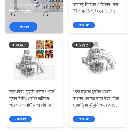
নিয়ন্ত্রণ
উল্লম্ব লিফটার এলিভেটর জেড
খাদ্য/শাকসবজি/ফলের জন্য বাটি
টাইপ বালতি পরিবাহক চিনি/শস্যের
লিফট কনভেয়র
জন্য
আমাদের
যোগাযোগ
যোগাযোগ
সাথে
যোগাযোগ
করুন
খবর
স্বয়ংক্রিয় ক্যান্ডি বাদাম পপকর্ন
গরুর মাংসের মুরগির শুকনো
মামলা
ক্যান ফিলিং মেশিন মাল্টিহেড
মাংসের খাবারের জন্য উচ্চ গতির
ওয়েজার প্লাস্টিক জার ফিলিং
স্বয়ংক্রিয় ঝাঁকুনি ওজন এবং
একটি
প্যাকেজিং লাইন
প্লাস্টিক ক্যান ফিলিং মেশিন
যোগাযোগ
যোগাযোগ
উদ্ধৃতি