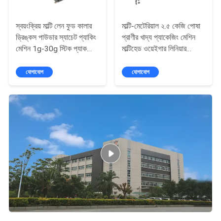
স্বয়ংক্রিয় মাল্টি লেন ফুড কালার
মাল্টি-মেটেরিয়াল ২.৫ কেজি পোষা
ড্রিঙ্কস পাউডার স্যাচেট প্যাকিং
প্রাণীর খাদ্য প্যাকেজিং মেশিন
মেশিন 1g-30g স্টিক প্যাক
মাল্টিহেড ওয়েইগার লিনিয়ার
এনার্জি ড্রিঙ্কস পাউডার ফিলিং
ওয়েইগার সহ জিপলক ডয়প্যাক
মেশিন
পাউচ প্যাকিংয়ের জন্য
যোগাযোগ
যোগাযোগ