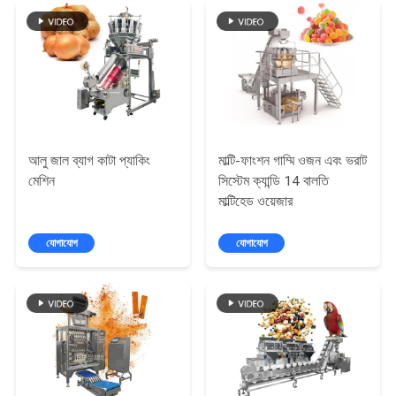
অনুরোধ
করুন
সাইট
ম্যাপ
আলু জাল ব্যাগ কাটা প্যাকিং
মাল্টি-ফাংশন গাম্মি ওজন এবং ভরাট
গোপনীয়তা
মেশিন
সিস্টেম ক্যান্ডি 14 বালতি
মাল্টিহেড ওয়েজার
নীতি
যোগাযোগ
যোগাযোগ