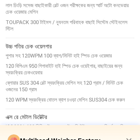
লাল চিংড়ি সসেজ বাছাইকারী বেল্ট ওজন পরীক্ষকের জন্য স্মার্ট অটো কনভেয়ার
চেক ওয়েজার মেশিন
TOUPACK 300 টাইমস / ন্যূনতম পরিবাহক বাছাই সিস্টেম স্টেইনলেস
স্টিল
উচ্চ গতির চেক ওয়েলগার
পুশার সহ 120WPM 100 ব্যাগ/মিনিট হাই স্পিড চেক ওয়েজার
120 বিপিএম 950 গিগাবাইট হাই স্পিড চেক ওয়েইগার, বাছাইয়ের জন্য
স্বয়ংক্রিয় চেকওয়েবার
ব্লোয়ার SUS 304 বেল্ট স্বয়ংক্রিয় মেশিন সহ 120 গ্রাম / মিনিট চেক
ওজনের 150 গ্রাম
120 WPM স্বয়ংক্রিয় বোতল ব্যাগ চওড়া মেশিন SUS304 চেক করুন
এক্স রে মেটাল ডিটেক্টর
ISO9001 600 মিমি বেল্ট এক্স রে মেটাল ডিটেক্টর, এক্স রে পরিদর্শন মেশিন
7 "টাচ স্ক্রিন 300 মিমি বেল্ট এক্স রে মেটাল ডিটেক্টর সীফুডের জন্য