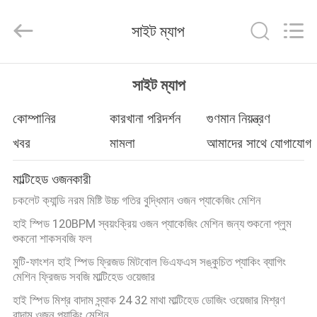
TOUPACK
INTELLIGENT
EQUIPMENT
সাইট ম্যাপ
CO.,
LTD.
All
Rights
Reserved.
বাড়ি
সাইট ম্যাপ
পণ্য
কোম্পানির
কারখানা পরিদর্শন
গুণমান নিয়ন্ত্রণ
খবর
মামলা
আমাদের সাথে যোগাযোগ
আমাদের
মাল্টিহেড ওজনকারী
সম্পর্কে
চকলেট ক্যান্ডি নরম মিষ্টি উচ্চ গতির বুদ্ধিমান ওজন প্যাকেজিং মেশিন
হাই স্পিড 120BPM স্বয়ংক্রিয় ওজন প্যাকেজিং মেশিন জন্য শুকনো প্লুম
ফ্যাক্টরি
শুকনো শাকসবজি ফল
ট্যুর
মুটি-ফাংশন হাই স্পিড ফ্রিজড মিটবোল ভিএফএস সঙ্কুচিত প্যাকিং ব্যাগিং
মেশিন ফ্রিজড সবজি মাল্টিহেড ওয়েজার
হাই স্পিড মিশ্র বাদাম স্ন্যাক 24 32 মাথা মাল্টিহেড ডোজিং ওয়েজার মিশ্রণ
মান
বাদাম ওজন প্যাকিং মেশিন