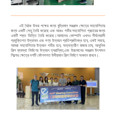
এই বৈঠক উভয় পক্ষের জন্য বুদ্ধিমান সরঞ্জাম ক্ষেত্রে সহযোগিতার
জন্য একটি সেতু তৈরি করেছে এবং আরও গভীর সহযোগিতা প্রচারের জন্য
একটি শক্ত ভিত্তি তৈরি করেছে।আমাদের কোম্পানি এখনও দীর্ঘমেয়াদী
প্রযুক্তিগত উদ্ভাবন এবং পণ্য উন্নয়ন প্রতিশ্রুতিবদ্ধ হবে, একই সময়ে,
আমরা সহযোগিতার উন্নয়ন গভীর হবে, অভ্যন্তরীণ বাজার চাষ, আধুনিক
শিল্প ব্যবস্থা নির্মাণের উন্নয়ন ত্বরান্বিত,এবং উচ্চমানের সরঞ্জাম উৎপাদন
শিল্পের ক্ষেত্রে দশটি কৌশলগত উদীয়মান শিল্প নির্মাণে অবদান রাখবে।.