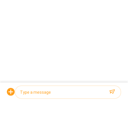
মেমোরি হপার সহ ১৬টি মাথাযুক্ত ট্রিপল ০৫ বালতি হাই
স্পিড কম্বিনেশন স্কেল সর্বোচ্চ ৬০ বিপিএম গতিতে চা
পাতাগুলিকে পরিমাণগতভাবে ওজন করবে।
উদ্ধৃতির জন্য আবেদন
উল্লম্ব প্যাকেজিং মেশিনটি স্বয়ংক্রিয়ভাবে ওজনযুক্ত
উপাদানটি প্যাক করবে এবং প্যাকেজিং প্রক্রিয়াটি সম্পূর্ণ