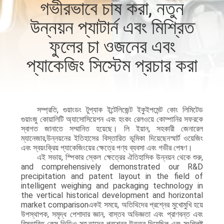
গভীরভাবে চাষ করা, নতুন
নিয়ন্ত্রণ
উন্নয়ন প্যাটার্ন এবং মিশ্রিত
আমাদের
ফুলের চা ওজনের এবং
সাথে
প্যাকেজিং সিস্টেম প্রচার করা
যোগাযোগ
করুন
সম্প্রতি, গুয়াংডং টুপ্যাক ইন্টেলিজেন্ট ইকুইপমেন্ট কোং লিমিটেড
গুয়াংজু কোয়ালিটি অ্যাসোসিয়েশন এবং হংকং রেলওয়ে কোম্পানির সফরকে
খবর
স্বাগত জানাতে সম্মানিত হয়েছে। লি ইয়ান, সহকারী জেনারেল
ম্যানেজার,উন্নয়নের ইতিহাসের বিস্তারিত ভূমিকা দিয়েছেনস্মার্ট ওয়েজিং
এবং স্বয়ংক্রিয় প্যাকেজিংয়ের ক্ষেত্রে পণ্য ব্যবসা এবং গভীর পেষণ।
এই সভায়, স্পিকার স্কেল ক্ষেত্রের ঐতিহাসিক উন্নয়ন থেকে শুরু,
মামলা
and comprehensively demonstrated our R&D
precipitation and patent layout in the field of
intelligent weighing and packaging technology in
একটি
the vertical historical development and horizontal
market comparisonএকই সময়ে, অতিথিদের প্রশ্নের মুখোমুখি হয়ে
উদ্ধৃতি
উপস্থাপক, সমৃদ্ধ পেশাদার জ্ঞান, বাস্তব অভিজ্ঞতা এবং প্রাণবন্ত এবং
বিস্তারিত কেস ভিডিও সহ,তাদের প্রশ্নের উত্তর দিয়েছিল এবং সংশ্লিষ্ট