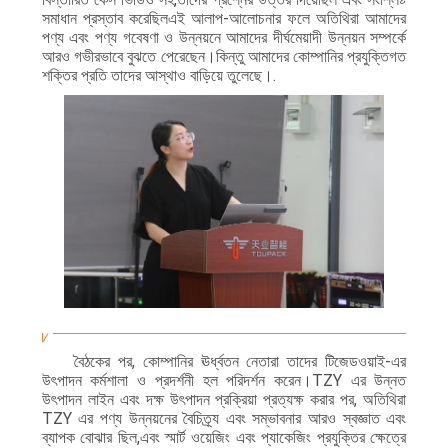
অনুরোধ
সমাধান প্রস্তাব করেছিলএই আলাপ-আলোচনার ফলে অতিথিরা আমাদের
করুন
পণ্য এবং পণ্য গবেষণা ও উন্নয়নে আমাদের দীর্ঘমেয়াদী উন্নয়ন সম্পর্কে
আরও গভীরভাবে বুঝতে পেরেছেন।কিন্তু আমাদের কোম্পানির প্রযুক্তিগত
শক্তির প্রতি তাদের আস্থাও বাড়িয়ে তুলেছে।.
সাইট
ম্যাপ
গোপনীয়তা
নীতি
বৈঠকের পর, কোম্পানির ঊর্ধ্বতন নেতারা তাদের টিজেডওয়াই-এর
উৎপাদন কর্মশালা ও প্রদর্শনী হল পরিদর্শন করেন।TZY এর উন্নত
উৎপাদন লাইন এবং দক্ষ উৎপাদন প্রক্রিয়া প্রত্যক্ষ করার পর, অতিথিরা
TZY এর পণ্য উন্নয়নের বৈচিত্র্য এবং সম্ভাবনার আরও স্বজ্ঞাত এবং
ব্যাপক বোঝার ছিল,এবং স্মার্ট ওয়েজিং এবং প্যাকেজিং প্রযুক্তির ক্ষেত্রে