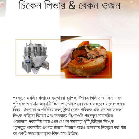
চিকেন লিভার & বেকন ওজন
নিয়ন্ত্রণ
আমাদের
সাথে
যোগাযোগ
করুন
খবর
মামলা
প্রস্তুত সবজির বাজারের সম্ভাবনা ব্যাপক, উপকরণগুলি তাজা কিনা এবং
পুষ্টির গুণমান মান অনুযায়ী কিনা তা ভোক্তাদের জন্য সবচেয়ে উদ্বেগজনক
বিষয়।উৎপাদন ও প্রক্রিয়াকরণ, ঠান্ডা চেইন পরিবহন এবং গুদামজাতকরণ
লিঙ্ক, বাড়িতে বিতরণ এবং অন্যান্য লিঙ্কগুলি প্রস্তুত শাকসব্জির
একটি
গুণমানকে প্রভাবিত করে এমন গোপন সম্ভাব্য ঝুঁকি,বিভিন্ন লিঙ্কে
প্রস্তুত শাকসব্জির গুণগত মানকে কীভাবে আরও ভালভাবে নিয়ন্ত্রণ করা যায়
উদ্ধৃতি
তা একটি সমালোচনামূলক বিষয় হয়ে উঠেছে.