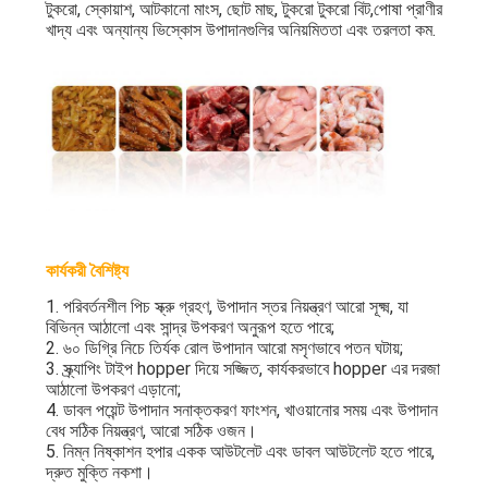
টুকরো, স্কোয়াশ, আটকানো মাংস, ছোট মাছ, টুকরো টুকরো বিট,পোষা প্রাণীর
খাদ্য এবং অন্যান্য ভিস্কোস উপাদানগুলির অনিয়মিততা এবং তরলতা কম.
কার্যকরী বৈশিষ্ট্য
1. পরিবর্তনশীল পিচ স্ক্রু গ্রহণ, উপাদান স্তর নিয়ন্ত্রণ আরো সূক্ষ্ম, যা
বিভিন্ন আঠালো এবং সান্দ্র উপকরণ অনুরূপ হতে পারে;
2. ৬০ ডিগ্রি নিচে তির্যক রোল উপাদান আরো মসৃণভাবে পতন ঘটায়;
3. স্ক্র্যাপিং টাইপ hopper দিয়ে সজ্জিত, কার্যকরভাবে hopper এর দরজা
আঠালো উপকরণ এড়ানো;
4. ডাবল পয়েন্ট উপাদান সনাক্তকরণ ফাংশন, খাওয়ানোর সময় এবং উপাদান
বেধ সঠিক নিয়ন্ত্রণ, আরো সঠিক ওজন।
5. নিম্ন নিষ্কাশন হপার একক আউটলেট এবং ডাবল আউটলেট হতে পারে,
দ্রুত মুক্তি নকশা।