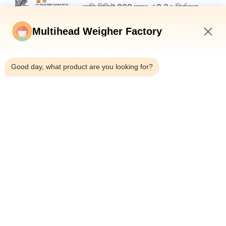
প্রতি মিনিটে 200 ব্যাগ, ±0.3g নির্ভুলতা:
খাদ্য প্যাকেজিং দক্ষতায় একটি নতুন মানদণ্ড
Multihead Weigher Factory
7:35 AM
Good day, what product are you looking for?
শীর্ষ
সব
মাল্টিহেড ওয়েদার প্যাকিং 
মাল্টিহেড ওজনকারী
মেশিন
লিনিয়ার ওয়েইজার প্যাকিং 
জলখাবার খাবার প্যাকেজিং 
মেশিন
মেশিন
ফল এবং উদ্ভিজ্জ প্যাকেজিং 
মাল্টি লেন প্যাকিং মেশিন
মেশিন