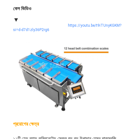
কেস ভিডিও
▼
https://youtu.be/t9iTUnyKGKM?
si=d-d7d1zly36P2rg6
প্রয়োগের ক্ষেত্র
১২টি হেড ব্যান্ড কম্বিনেটেড স্কেল বড় বড় উপাদান যেমন শাকসবজি,