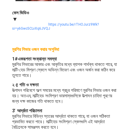
কেস ভিডিও
▼
https://youtu.be/rTHOJurz9Wk?
si=y6Gwc5CLvXq6JVQJ
মুরগির লিভার ওজন করার অসুবিধা
1#একরূপতা সংক্রান্ত সমস্যা
মুরগির লিভারের আকার এবং আকৃতির মধ্যে ব্যাপক পার্থক্য থাকতে পারে, যা
মাল্টি-হেড মিশ্রণ স্কেলে অভিন্ন বিতরণ এবং ওজন অর্জন করা কঠিন করে
তুলতে পারে।
২ ¢ গতি ও দক্ষতা
উত্পাদন পরিবেশে অল্প সময়ের মধ্যে প্রচুর পরিমাণে মুরগির লিভার ওজন করা
হয়। অতএব, মাল্টিহেড সংমিশ্রণ ভারসাম্যগুলিকে উত্পাদন চাহিদা পূরণের
জন্য দক্ষ কাজের গতি থাকতে হবে।
3 ̊ আর্দ্রতা পরিচালনা
মুরগির লিভারে বিভিন্ন স্তরের আর্দ্রতা থাকতে পারে, যা ওজন সঠিকতা
প্রভাবিত করতে পারে। মাল্টিহেড সংমিশ্রণ স্কেলগুলি এই আর্দ্রতা
বৈচিত্র্যকে সামঞ্জস্য করতে হবে।