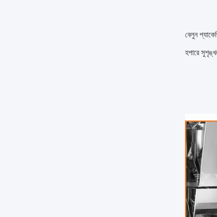
বেলুন প্যাকে
হপারে সুশৃঙ