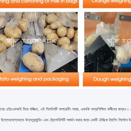
ক্রিনের এইচএমআই দিয়ে সজ্জিত, এই সিস্টেমটি অপারেটিং সহজ, এমনকি অপ্রশিক্ষিত কর্মীদের জন্যও।
 উল্লেখযোগ্যভাবে উন্নতব্র্যান্ডিং এবং ট্রেসেবিলিটি সমর্থন করার জন্য একটি ঐচ্ছিক ট্যাগিং সিস্টেম