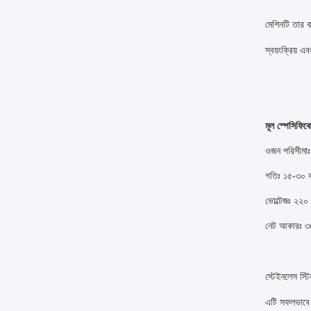
মেশিনটি তার ক
স্বয়ংক্রিয় এ
মূল স্পেসিফিকে
ওজন পরিসীমাঃ
গতিঃ ১৫-৩০ ব্
ভোল্টেজঃ ২২০ 
নেট আকারঃ ৩
স্টেইনলেস স্টিল
এটি সফলভাবে আ