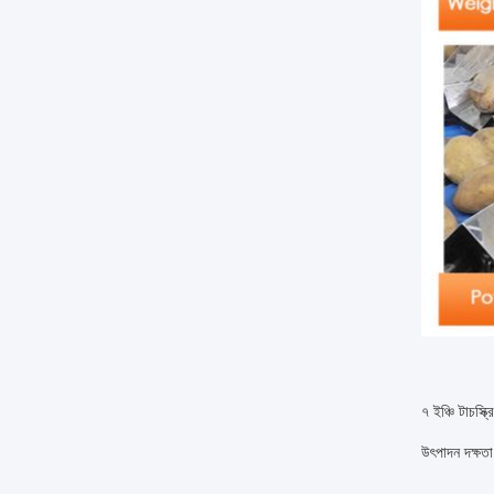
৭ ইঞ্চি টাচস্
উৎপাদন দক্ষতা