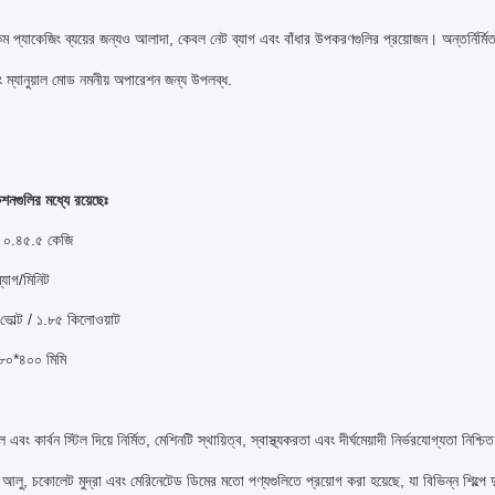
ম প্যাকেজিং ব্যয়ের জন্যও আলাদা, কেবল নেট ব্যাগ এবং বাঁধার উপকরণগুলির প্রয়োজন। অন্তর্নির্ম
বং ম্যানুয়াল মোড নমনীয় অপারেশন জন্য উপলব্ধ.
শনগুলির মধ্যে রয়েছেঃ
 ০.৪৫.৫ কেজি
যাগ/মিনিট
ভোল্ট / ১.৮৫ কিলোওয়াট
৮০*৪০০ মিমি
 এবং কার্বন স্টিল দিয়ে নির্মিত, মেশিনটি স্থায়িত্ব, স্বাস্থ্যকরতা এবং দীর্ঘমেয়াদী নির্ভরযোগ্যতা নিশ্চ
লু, চকোলেট মুদ্রা এবং মেরিনেটেড ডিমের মতো পণ্যগুলিতে প্রয়োগ করা হয়েছে, যা বিভিন্ন শিল্পে দুর