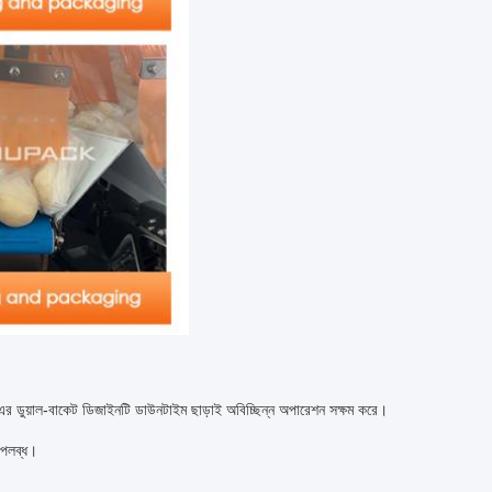
 এর ডুয়াল-বাকেট ডিজাইনটি ডাউনটাইম ছাড়াই অবিচ্ছিন্ন অপারেশন সক্ষম করে।
 উপলব্ধ।