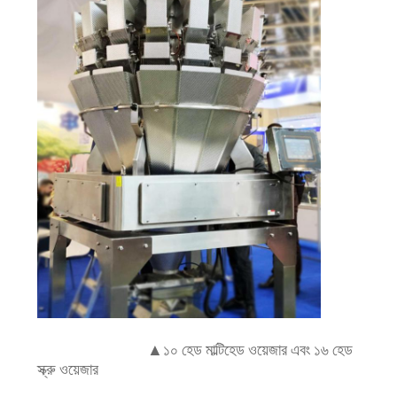
▲১০ হেড মাল্টিহেড ওয়েজার এবং ১৬ হেড
স্ক্রু ওয়েজার