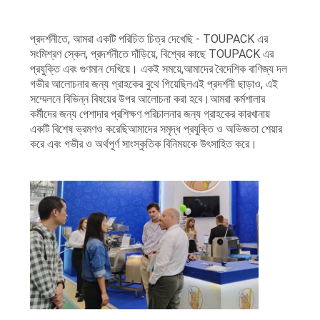
প্রদর্শনীতে, আমরা একটি পরিচিত চিত্র দেখেছি - TOUPACK এর
সংমিশ্রণ স্কেল, প্রদর্শনীতে দাঁড়িয়ে, বিশ্বের কাছে TOUPACK এর
প্রযুক্তি এবং গুণমান দেখিয়ে। একই সময়ে,আমাদের বৈদেশিক বাণিজ্য দল
গভীর আলোচনার জন্য গ্রাহকের বুথে গিয়েছিলএই প্রদর্শনী ছাড়াও, এই
সম্মেলনে বিভিন্ন বিষয়ের উপর আলোচনা করা হবে।আমরা কর্মশালার
কর্মীদের জন্য পেশাদার প্রশিক্ষণ পরিচালনার জন্য গ্রাহকের কারখানায়
একটি বিশেষ ভ্রমণও করেছিআমাদের সমৃদ্ধ প্রযুক্তি ও অভিজ্ঞতা শেয়ার
করে এবং গভীর ও অর্থপূর্ণ সাংস্কৃতিক বিনিময়কে উৎসাহিত করে।