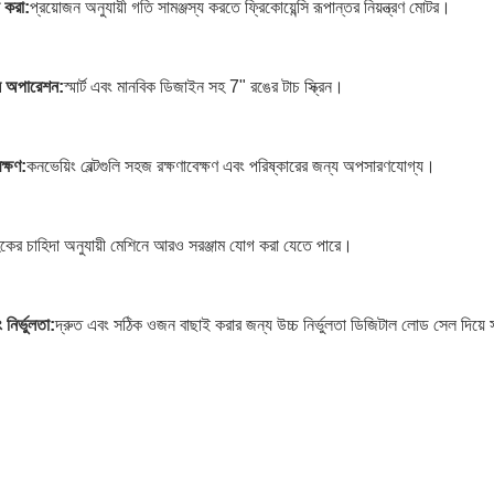
য করা:
প্রয়োজন অনুযায়ী গতি সামঞ্জস্য করতে ফ্রিকোয়েন্সি রূপান্তর নিয়ন্ত্রণ মোটর।
ল অপারেশন:
স্মার্ট এবং মানবিক ডিজাইন সহ 7" রঙের টাচ স্ক্রিন।
ক্ষণ:
কনভেয়িং বেল্টগুলি সহজ রক্ষণাবেক্ষণ এবং পরিষ্কারের জন্য অপসারণযোগ্য।
হকের চাহিদা অনুযায়ী মেশিনে আরও সরঞ্জাম যোগ করা যেতে পারে।
নির্ভুলতা:
দ্রুত এবং সঠিক ওজন বাছাই করার জন্য উচ্চ নির্ভুলতা ডিজিটাল লোড সেল দিয়ে