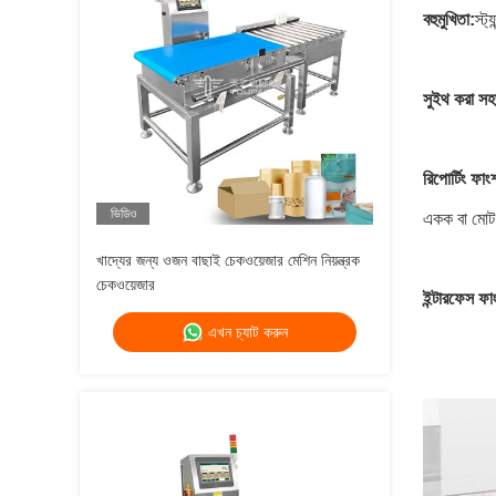
বহুমুখিতা:
স্ট
সুইথ করা স
রিপোর্টিং ফাং
ভিডিও
একক বা মোট ও
খাদ্যের জন্য ওজন বাছাই চেকওয়েজার মেশিন নিয়ন্ত্রক
চেকওয়েজার
ইন্টারফেস ফা
এখন চ্যাট করুন