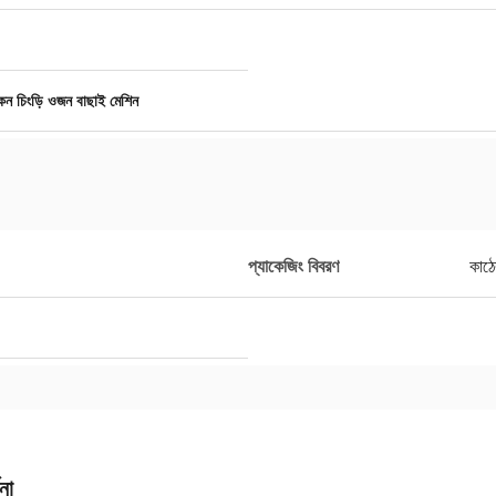
েন চিংড়ি ওজন বাছাই মেশিন
প্যাকেজিং বিবরণ
কাঠে
না