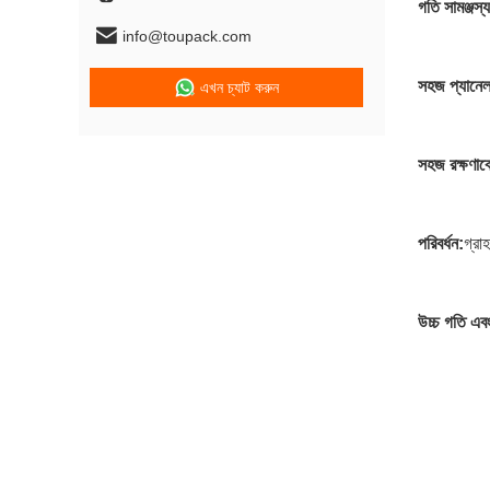
গতি সামঞ্জস্
info@toupack.com
সহজ প্যানে
এখন চ্যাট করুন
সহজ রক্ষণাবে
পরিবর্ধন:
গ্রা
উচ্চ গতি এবং 