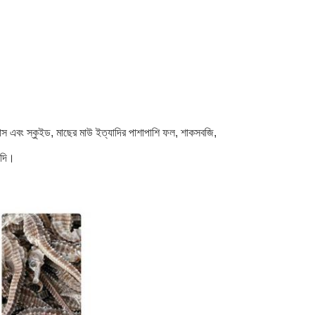
টোপাস এবং স্কুইড, মাছের মাউ ইত্যাদির পাশাপাশি ফল, শাকসবজি,
যাদি।