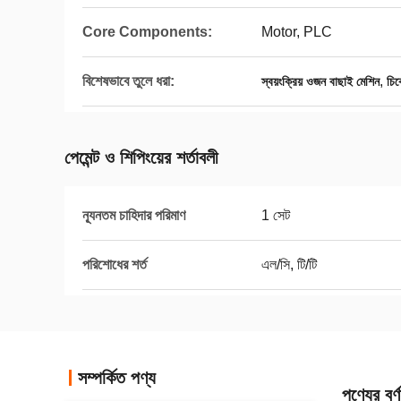
Core Components:
Motor, PLC
বিশেষভাবে তুলে ধরা:
,
স্বয়ংক্রিয় ওজন বাছাই মেশিন
চিক
পেমেন্ট ও শিপিংয়ের শর্তাবলী
ন্যূনতম চাহিদার পরিমাণ
1 সেট
পরিশোধের শর্ত
এল/সি, টি/টি
সম্পর্কিত পণ্য
পণ্যের বর্ণ