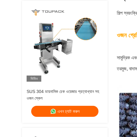
শিল্প স্বয়ং
ওজন গ্রেড
সামুদ্রিক এব
তরমুজ, বাদাম
ভিডিও
SUS 304 ডায়নামিক চেক ওয়েজার প্রত্যাখ্যান সহ
ওজন স্কেল
এখন চ্যাট করুন