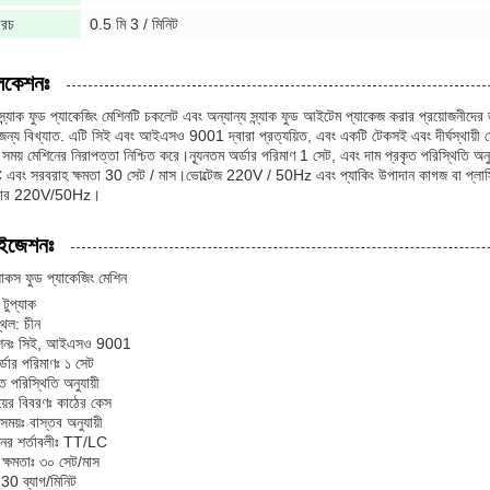
 খরচ
0.5 মি 3 / মিনিট
লিকেশনঃ
 স্ন্যাক ফুড প্যাকেজিং মেশিনটি চকলেট এবং অন্যান্য স্ন্যাক ফুড আইটেম প্যাকেজ করার প্রয়োজনীদের জ
া জন্য বিখ্যাত. এটি সিই এবং আইএসও 9001 দ্বারা প্রত্যয়িত, এবং একটি টেকসই এবং দীর্ঘস্থায়ী ম
সময় মেশিনের নিরাপত্তা নিশ্চিত করে।ন্যূনতম অর্ডার পরিমাণ 1 সেট, এবং দাম প্রকৃত পরিস্থিতি অনু
এবং সরবরাহ ক্ষমতা 30 সেট / মাস।ভোল্টেজ 220V / 50Hz এবং প্যাকিং উপাদান কাগজ বা
য়ার 220V/50Hz।
াইজেশনঃ
ন্যাকস ফুড প্যাকেজিং মেশিন
মঃ টুপ্যাক
্থল: চীন
কেশনঃ সিই, আইএসও 9001
র্ডার পরিমাণঃ ১ সেট
ত পরিস্থিতি অনুযায়ী
য়ের বিবরণঃ কাঠের কেস
সময়ঃ বাস্তব অনুযায়ী
ানের শর্তাবলীঃ TT/LC
ক্ষমতাঃ ৩০ সেট/মাস
30 ব্যাগ/মিনিট