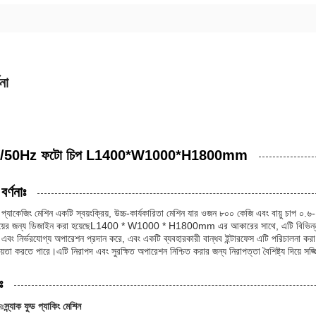
না
/50Hz ফটো চিপ L1400*W1000*H1800mm
বর্ণনাঃ
ুড প্যাকেজিং মেশিন একটি স্বয়ংক্রিয়, উচ্চ-কার্যকারিতা মেশিন যার ওজন ৮০০ কেজি এবং বায়ু চাপ ০
ংয়ের জন্য ডিজাইন করা হয়েছেL1400 * W1000 * H1800mm এর আকারের সাথে, এটি বিভিন্ন চাহ
 এবং নির্ভরযোগ্য অপারেশন প্রদান করে, এবং একটি ব্যবহারকারী বান্ধব ইন্টারফেস এটি পরিচালনা করা
়তা করতে পারে।এটি নিরাপদ এবং সুরক্ষিত অপারেশন নিশ্চিত করার জন্য নিরাপত্তা বৈশিষ্ট্য দিয়ে সজ্
ঃ
মঃ
স্ন্যাক ফুড প্যাকিং মেশিন