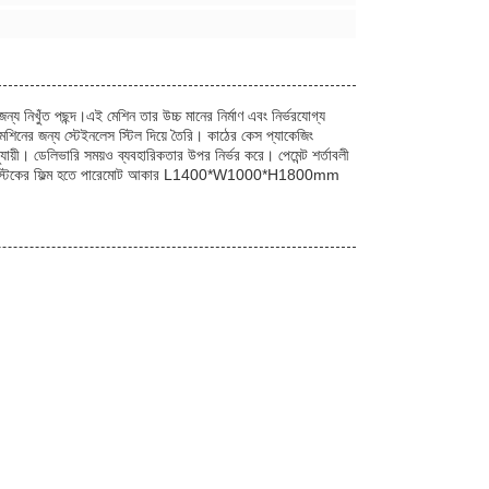
ন্য নিখুঁত পছন্দ।এই মেশিন তার উচ্চ মানের নির্মাণ এবং নির্ভরযোগ্য
েশিনের জন্য স্টেইনলেস স্টিল দিয়ে তৈরি। কাঠের কেস প্যাকেজিং
যায়ী। ডেলিভারি সময়ও ব্যবহারিকতার উপর নির্ভর করে। পেমেন্ট শর্তাবলী
 প্লাস্টিকের ফিল্ম হতে পারেমোট আকার L1400*W1000*H1800mm