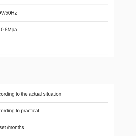
0V/50Hz
-0.8Mpa
ording to the actual situation
ording to practical
set /months