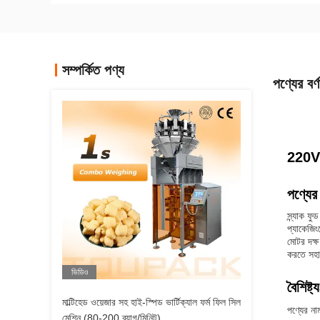
সম্পর্কিত পণ্য
পণ্যের বর্ণ
220V
পণ্যের 
স্ন্যাক ফ
প্যাকেজি
মোটর দক্ষ
করতে সহায
ভিডিও
বৈশিষ্ট্য
মাল্টিহেড ওয়েজার সহ হাই-স্পিড ভার্টিক্যাল ফর্ম ফিল সিল
পণ্যের না
মেশিন (80-200 ব্যাগ/মিনিট)