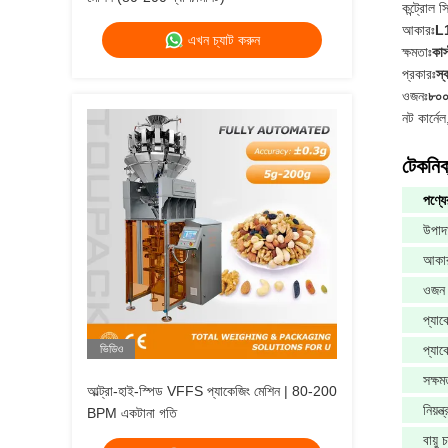
কন্ট্রোল স
আকারঃ
L
এখন চ্যাট করুন
ক্ষমতাঃ
কাস
প্রকারঃ
স্ব
ওজনঃ
৮০০
নট কার্ন
টেকনিক্
পণ্যে
উপাদ
আকা
ওজন
প্যাক
ভিডিও
প্যা
সক্ষম
আল্ট্রা-হাই-স্পিড VFFS প্যাকেজিং মেশিন | 80-200
নিয়ন্
BPM একটানা গতি
বায়ু 