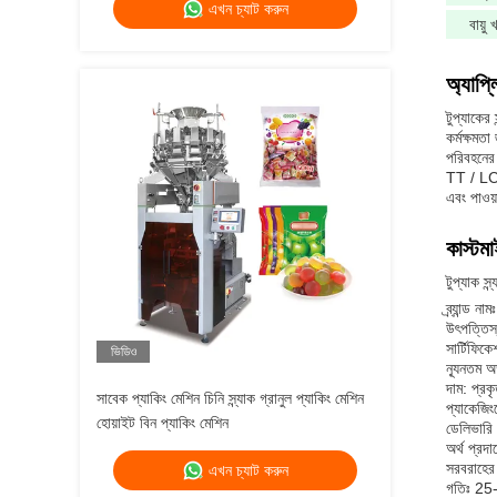
এখন চ্যাট করুন
বায়ু
অ্যাপ্
টুপ্যাকের
কর্মক্ষমত
পরিবহনের 
TT / LC 
এবং পাও
কাস্টম
টুপ্যাক স্
ব্র্যান্ড না
উৎপত্তিস
সার্টিফি
ভিডিও
ন্যূনতম অ
দাম: প্রকৃ
সাবেক প্যাকিং মেশিন চিনি স্ন্যাক গ্রানুল প্যাকিং মেশিন
প্যাকেজিং
হোয়াইট বিন প্যাকিং মেশিন
ডেলিভারি 
অর্থ প্রদ
সরবরাহের 
এখন চ্যাট করুন
গতিঃ 25-