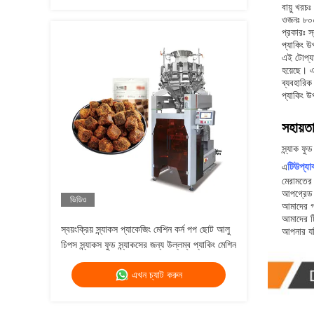
বায়ু খরচ
ওজনঃ ৮০
প্রকারঃ স্
প্যাকিং উ
এই টোপ্যা
হয়েছে। 
ব্যবহারিক
প্যাকিং উ
সহায়ত
স্ন্যাক ফ
টিউপ্যা
এ
মেরামতের 
আপগ্রেড 
ভিডিও
আমাদের গ্
আমাদের টি
স্বয়ংক্রিয় স্ন্যাকস প্যাকেজিং মেশিন কর্ন পপ ছোট আলু
আপনার যদ
চিপস স্ন্যাকস ফুড স্ন্যাকসের জন্য উল্লম্ব প্যাকিং মেশিন
এখন চ্যাট করুন