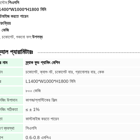
িস্টেম:
পিএলসি
1400*W1000*H1800 মিমি
্টমাইজ করতে পারেন
য়ংক্রিয়
 কেজি
েল, চকোলেট, শুকনো ফল:
উপলব্ধ
যাল প্যারামিটারঃ
র নাম
স্ন্যাক ফুড প্যাকিং মেশিন
ান
চকোলেট, ক্যাশু নট, চকোলেট বার, গ্রানোলার বার, কেক
র
L1400*W1000*H1800 মিমি
৮০০ কেজি
েজিং উপাদান
কাগজ/প্লাস্টিকের ফিল্ম
কেজিং সঠিকতা
≤ ± 1%
তা
কাস্টমাইজ করতে পারেন
ত্রণ ব্যবস্থা
পিএলসি
চাপ
0.6-0.8 এমপিএ