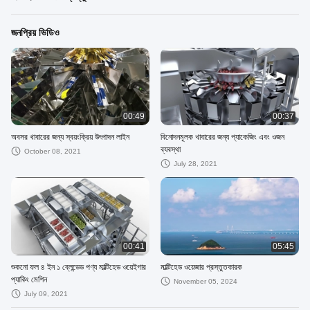
জনপ্রিয় ভিডিও
00:49
00:37
অবসর খাবারের জন্য স্বয়ংক্রিয় উৎপাদন লাইন
বিনোদনমূলক খাবারের জন্য প্যাকেজিং এবং ওজন
ব্যবস্থা
October 08, 2021
July 28, 2021
00:41
05:45
শুকনো ফল ৪ ইন ১ ব্লেন্ডেড পণ্য মাল্টিহেড ওয়েইগার
মাল্টিহেড ওয়েজার প্রস্তুতকারক
প্যাকিং মেশিন
November 05, 2024
July 09, 2021