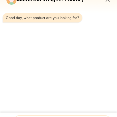
নিয়ন্ত্রণ
4:10 AM
Good day, what product are you looking for?
আমাদের
সাথে
যোগাযোগ
করুন
খবর
মামলা
একটি
উদ্ধৃতি
আইএসও শংসাপত্র 5KG আউগার টাইপ পাউডার ফিলিং মেশিন উল্লম্ব