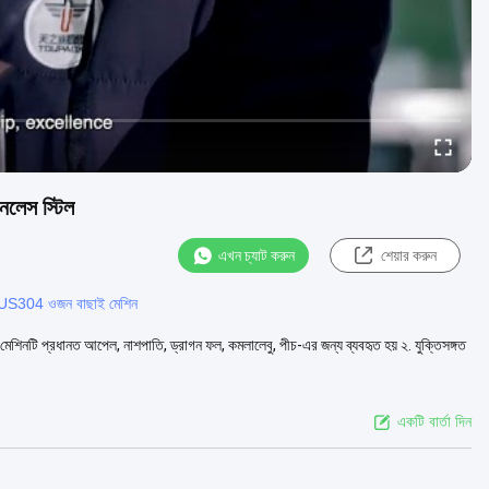
লেস স্টিল
এখন চ্যাট করুন
শেয়ার করুন
US304 ওজন বাছাই মেশিন
 মেশিনটি প্রধানত আপেল, নাশপাতি, ড্রাগন ফল, কমলালেবু, পীচ-এর জন্য ব্যবহৃত হয় ২. যুক্তিসঙ্গত
একটি বার্তা দিন