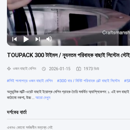
TOUPACK 300 টাইমস / ন্যূনতম পরিবাহক বাছাই সিস্টেম স্টেইন
ওজন বাছাই মেশিন
2026-01-15
1973 ভিউ
#
সিই শংসাপত্র ওজন বাছাই মেশিন
#
300 বার / মিনিট পরিবাহক বেল্ট বাছাই সিস্টেম
#
S
অনুভূমিক মাল্টি-ওয়েট বাছাই ইয়োল্ক মেশিন গ্রাহক-তৈরি সমর্থিত অ্যাপ্লিকেশন: ১. এই ফল বাছাই
কাঠামো নকশা, উচ্চ ...
আরো দেখুন
দর্শকের বার্তা
এখনও কোনো সর্বজনীন মন্তব্য নেই