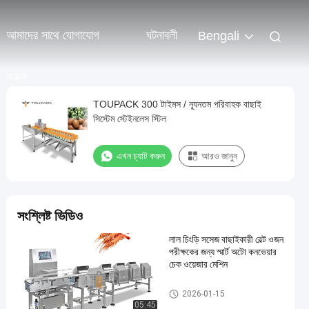
আমাদের সাথে যোগাযোগ
ঘটনাবলী
Bengali
করুন
TOUPACK 300 টাইমস / ন্যূনতম পরিবাহক বাছাই
সিস্টেম স্টেইনলেস স্টিল
এখন চ্যাট করুন
আরও জানুন
সংশ্লিষ্ট ভিডিও
লাল চিংড়ি সসেজ বাছাইকারী বেল্ট ওজন
পরীক্ষকের জন্য স্মার্ট অটো কনভেয়ার
চেক ওয়েজার মেশিন
ওজন বাছাই মেশিন
2026-01-15
05:45