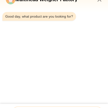
নিয়ন্ত্রণ
1:46 PM
Good day, what product are you looking for?
আমাদের
সাথে
যোগাযোগ
করুন
খবর
মামলা
একটি
স্বয়ংক্রিয় স্ক্রু ফিডার সংমিশ্রণ ওজন ভর্তি আঠালো খাদ্য মাংস মেরিনযুক্ত মুরগির
উদ্ধৃতি
উইংস মাল্টিহেড ওজন