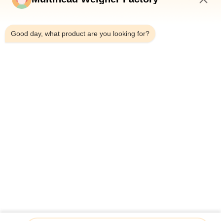
নিয়ন্ত্রণ
4:50 AM
Good day, what product are you looking for?
আমাদের
সাথে
যোগাযোগ
করুন
খবর
মামলা
একটি
উদ্ধৃতি
মাল্টিহেড ওয়েজিং প্যাকেজিং মেশিন