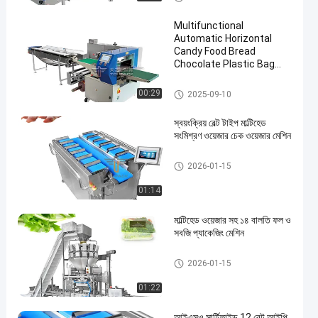
Machine
Multifunctional
Automatic Horizontal
Candy Food Bread
Chocolate Plastic Bag
Flow Pillow Flowpack
Packing Machine
ফল এবং উদ্ভিজ্জ প্যাকেজিং মেশিন
00:29
2025-09-10
স্বয়ংক্রিয় বেল্ট টাইপ মাল্টিহেড
সংমিশ্রণ ওয়েজার চেক ওয়েজার মেশিন
মাল্টিহেড ওয়েদার প্যাকিং মেশিন
2026-01-15
01:14
মাল্টিহেড ওয়েজার সহ ১৪ বালতি ফল ও
সবজি প্যাকেজিং মেশিন
ফল এবং উদ্ভিজ্জ প্যাকেজিং মেশিন
2026-01-15
01:22
আইএসও সার্টিফাইড 12 বেল্ট আইপি