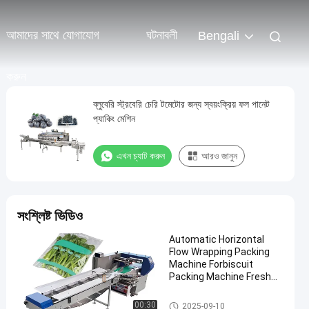
আমাদের সাথে যোগাযোগ
ঘটনাবলী
Bengali
করুন
ব্লুবেরি স্ট্রবেরি চেরি টমেটোর জন্য স্বয়ংক্রিয় ফল পানেট
প্যাকিং মেশিন
এখন চ্যাট করুন
আরও জানুন
সংশ্লিষ্ট ভিডিও
Automatic Horizontal
Flow Wrapping Packing
Machine Forbiscuit
Packing Machine Fresh
Fruits And Vegetables
Pillow Bag Packing
ফল এবং উদ্ভিজ্জ প্যাকেজিং মেশিন
00:30
2025-09-10