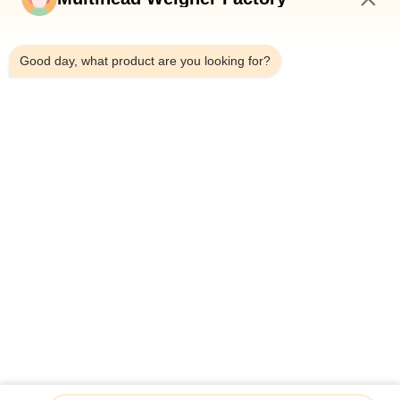
নিয়ন্ত্রণ
3:54 PM
Good day, what product are you looking for?
আমাদের
সাথে
যোগাযোগ
করুন
খবর
মামলা
একটি
উদ্ধৃতি
চীনে শীর্ষ ১০ মাল্টিহেড ওয়েইগার প্রস্তুতকারক (২০২৬) | সম্পূর্ণ ক্রেতা নির্দেশিকা