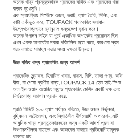
অনেক খাদ্য প্রস্তুতকারক শ্রমিকের ঘাটতি এবং শ্রমিকের খরচ
বাড়ার মুখোমুখি।
এক স্বয়ংক্রিয় সিস্টেমে ওজন, ভরাট, ব্যাগ তৈরি, সিলিং, এবং
কাটা একীভূত করে, TOUPACK প্যাকেজিং সমাধান
উল্লেখযোগ্যভাবে ম্যানুয়াল হস্তক্ষেপ হ্রাস করে।
অনেক উত্পাদন লাইন যা পূর্বে একাধিক অপারেটর প্রয়োজন ছিল
এখন একক অপারেটর দ্বারা পরিচালিত হতে পারে, কারখানা শ্রম
খরচ কমাতে সাহায্য করার সময় দক্ষতা উন্নত।
উচ্চ গতির খাদ্য প্যাকেজিং জন্য আদর্শ
প্যাকেজিং স্ন্যাকস, হিমায়িত খাবার, বাদাম, মিষ্টি, তাজা পণ্য, কফি
বীজ, বা পোষা প্রাণীর খাদ্য,TOUPACK 14 হেড হাই-স্পিড
অল-ইন-ওয়ান ওয়েজিং অ্যান্ড প্যাকেজিং মেশিন একটি দক্ষ এবং
নির্ভরযোগ্য সমাধান প্রদান করে.
প্রতি মিনিটে ২০০ ব্যাগ পর্যন্ত গতিতে, উচ্চ ওজন নির্ভুলতা,
বুদ্ধিমান অটোমেশন, এবং স্থিতিশীল দীর্ঘমেয়াদী অপারেশন,এটি
আধুনিক খাদ্য প্রস্তুতকারকদের জন্য একটি আদর্শ পছন্দ যা
উৎপাদনশীলতা বাড়াতে এবং আজকের বাজারে প্রতিযোগিতামূলক
থাকতে চায়.