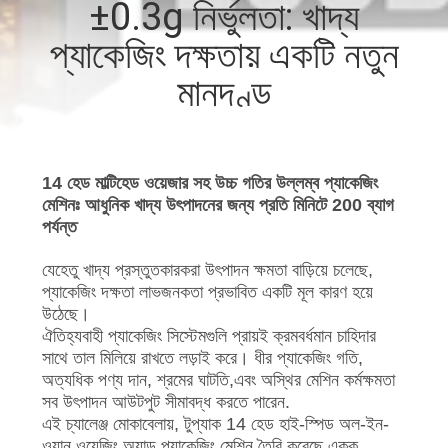
±0.3g নির্ভুলতা: খাদ্য
নিয়ন্ত্রণ
প্যাকেজিং দক্ষতায় একটি নতুন
আমাদের
মানদণ্ড
সাথে
যোগাযোগ
14 হেড মাল্টিহেড ওয়েজার সহ উচ্চ গতির উল্লম্ব প্যাকেজিং
করুন
মেশিনঃ আধুনিক খাদ্য উৎপাদনের জন্য প্রতি মিনিটে 200 ব্যাগ
পর্যন্ত
খবর
যেহেতু খাদ্য প্রস্তুতকারকরা উৎপাদন ক্ষমতা বাড়িয়ে চলেছে,
প্যাকেজিং দক্ষতা লাভজনকতা প্রভাবিত একটি মূল কারণ হয়ে
উঠেছে।
মামলা
ঐতিহ্যবাহী প্যাকেজিং সিস্টেমগুলি প্রায়ই ক্রমবর্ধমান চাহিদার
সাথে তাল মিলিয়ে রাখতে লড়াই করে। ধীর প্যাকেজিং গতি,
অত্যধিক পণ্য দান, শ্রমের ঘাটতি,এবং অস্থির মেশিন কর্মক্ষমতা
একটি
সব উৎপাদন আউটপুট সীমাবদ্ধ করতে পারেন.
উদ্ধৃতি
এই চ্যালেঞ্জ মোকাবেলায়, টুপ্যাক 14 হেড হাই-স্পিড অল-ইন-
ওয়ান ওয়েজিং অ্যান্ড প্যাকেজিং মেশিন তৈরি করেছে,একক