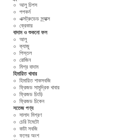
আলু চিপস
পপকর্ন
এক্সট্রুডেড স্ন্যাক্স
ক্রেকার
বাদাম ও শুকনো ফল
আলু
ক্যাজু
পিস্তল
রোজিন
মিশ্র বাদাম
হিমায়িত খাবার
হিমায়িত শাকসবজি
ফ্রিজড সামুদ্রিক খাবার
ফ্রিজড চিংড়ি
ফ্রিজড চিকেন
সতেজ পণ্য
সালাদ মিশ্রণ
চেরি টমেটো
কাটা সবজি
ফলের অংশ