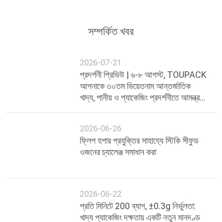
টিউপ্যাক টিম গ্রাহকদের সঙ্গে ছবি তুলল
প্রদর্শনীতে, টুপ্যাক তার কোম্পানির নতুন পণ্য - ছয় ওজন বাছাই মেশিনের
প্রচার চালিয়ে যায়।ছয় স্তরের ওজন বাছাই মেশিন প্রধানত অনলাইন
গতিশীল ওজন এবং ম্যানুয়াল উত্পাদন লাইন মাধ্যমে পাস পণ্য বাছাই জন্য
ব্যবহৃত হয়, যা ধারাবাহিক কাজে বিভিন্ন ওজনের পণ্য সনাক্ত করতে পারে
এবং সেগুলিকে সেট ওজনের স্তরের ভিত্তিতে স্বয়ংক্রিয়ভাবে শ্রেণীবদ্ধ,
সংগ্রহ এবং প্যাক করতে পারে,এবং স্বয়ংক্রিয়ভাবে পণ্য শ্রেণীবদ্ধ এবং
গণনা এবং বিভিন্ন তথ্য সঞ্চয় করতে পারেন.
ক্রমাগত উদ্ভাবনী সমাধান অনুসন্ধান করার সময়, TOUPACK
ইন্টেলিজেন্ট ইন্ডাস্ট্রিতে বিভিন্ন দিক যেমন বুদ্ধিমান ওজন, বুদ্ধিমান
পরিবহন,বুদ্ধিমান পরিদর্শন এবং বুদ্ধিমান প্যাকেজিং. কোম্পানি বিশ্বব্যাপী
কৌশলগত বিন্যাস মেনে চলে, গভীরভাবে বিদেশী বাজারে চাষ, তার প্রভাব
এবং জনপ্রিয়তা প্রসারিত অব্যাহত, বিদেশী অর্ডার ভলিউম দ্রুত বৃদ্ধি
পাচ্ছে,এবং ব্যাপকভাবে দেশীয় এবং বিদেশী বাজার দ্বারা স্বীকৃত
হয়েছেকোম্পানির আন্তর্জাতিক বিপণন পরিষেবা নেটওয়ার্ক ছয়টি মহাদেশের
১২০টিরও বেশি দেশ এবং অঞ্চলে ছড়িয়ে পড়েছে।চীনের সাথে একটি বাজার
বিন্যাস গঠন এবং ব্যাপকভাবে উত্তর আমেরিকা radiatingএই