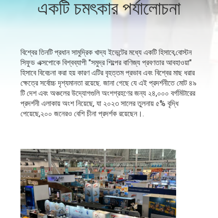
একটি চমৎকার পর্যালোচনা
নিয়ন্ত্রণ
আমাদের
বিশ্বের তিনটি প্রধান সামুদ্রিক খাদ্য ইভেন্টের মধ্যে একটি হিসাবে,বোস্টন
সাথে
সিফুড এক্সপোকে বিশ্বব্যাপী "সমুদ্র শিল্পের বাণিজ্য প্রবণতার আবহাওয়া"
হিসাবে বিবেচনা করা হয় কারণ এটির বৃহত্তম প্রভাব এবং বিশ্বের মাছ ধরার
যোগাযোগ
ক্ষেত্রে সর্বোচ্চ দৃশ্যমানতা রয়েছে. জানা গেছে যে এই প্রদর্শনীতে মোট ৪৯
করুন
টি দেশ এবং অঞ্চলের উদ্যোগগুলি অংশগ্রহণের জন্য ২৪,০০০ বর্গমিটারের
প্রদর্শনী এলাকায় অংশ নিয়েছে, যা ২০২৩ সালের তুলনায় ৫% বৃদ্ধি
পেয়েছে,২০০ জনেরও বেশি চীনা প্রদর্শক রয়েছেন।.
খবর
মামলা
একটি
উদ্ধৃতি