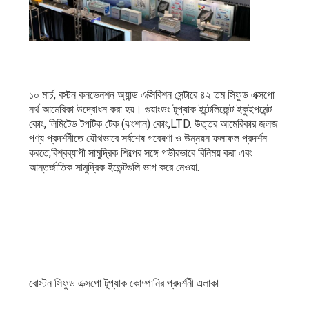
অনুরোধ
করুন
সাইট
ম্যাপ
১০ মার্চ, বস্টন কনভেনশন অ্যান্ড এক্সিবিশন সেন্টারে ৪২ তম সিফুড এক্সপো
নর্থ আমেরিকা উদ্বোধন করা হয়। গুয়াংডং টুপ্যাক ইন্টেলিজেন্ট ইকুইপমেন্ট
কোং, লিমিটেড টপটিক টেক (ঝংশান) কোং,LTD. উত্তর আমেরিকার জলজ
পণ্য প্রদর্শনীতে যৌথভাবে সর্বশেষ গবেষণা ও উন্নয়ন ফলাফল প্রদর্শন
গোপনীয়তা
করতে,বিশ্বব্যাপী সামুদ্রিক শিল্পের সঙ্গে গভীরভাবে বিনিময় করা এবং
নীতি
আন্তর্জাতিক সামুদ্রিক ইভেন্টগুলি ভাগ করে নেওয়া.