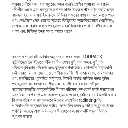
বোস্টন সিফুড এক্সপো টুপ্যাক কোম্পানির প্রদর্শনী এলাকা
প্রদর্শনী চলাকালীন, TOUPACK স্ট্যান্ডটি অনেক জলজ মাছধরা কর্মীকে
পরামর্শের জন্য আকর্ষণ করেছিল, তারা আমাদের বাছাইয়ের মেশিন এবং
কোম্পানির পণ্য প্রদর্শনের জন্য খুব আগ্রহ দেখিয়েছে। একই
সময়ে,আমরা কানাডা থেকে নতুন গ্রাহকদের কাছ থেকে অনেক ইতিবাচক
নিশ্চিতকরণ এবং স্বীকৃতি পেয়েছি, মেক্সিকো, ভিয়েতনাম এবং অন্যান্য
দেশে, এবং গ্রাহকরা আমাদের দলের সাথে ছবি তোলে।