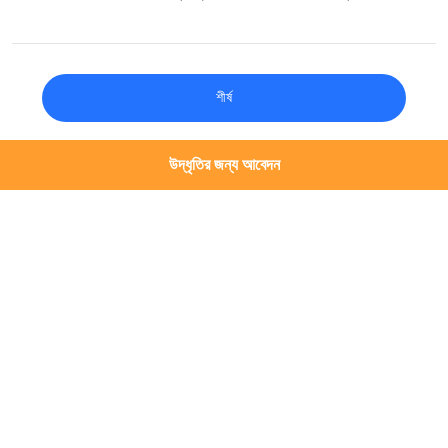
উদ্যোগগুলি আন্তর্জাতিক পর্যায়ে কোম্পানির জন্য একটি ভাল ব্র্যান্ড ইমেজ
প্রতিষ্ঠা করেছে এবং ভবিষ্যতের উন্নয়নের জন্য একটি শক্ত ভিত্তি
স্থাপন করেছে।
সম্পর্কিত খবর
উদ্ধৃতির জন্য আবেদন
2026-07-21
প্রদর্শনী প্রিভিউ | ৬-৮ আগস্ট, TOUPACK
আপনাকে ৩০তম ভিয়েতনাম আন্তর্জাতিক
খাদ্য, পানীয় ও প্যাকেজিং প্রদর্শনীতে আমন্ত্রণ
জানাচ্ছে
2026-06-26
ফ্লিপ হপার প্রযুক্তির সাহায্যে স্টিকি সীফুড
ওজনের চ্যালেঞ্জ সমাধান করা