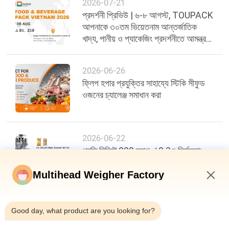
2026-07-21
প্রদর্শনী প্রিভিউ | ৬-৮ আগস্ট, TOUPACK
আপনাকে ৩০তম ভিয়েতনাম আন্তর্জাতিক
খাদ্য, পানীয় ও প্যাকেজিং প্রদর্শনীতে আমন্ত্রণ
জানাচ্ছে
2026-06-26
ফ্লিপ হপার প্রযুক্তির সাহায্যে স্টিকি সীফুড
ওজনের চ্যালেঞ্জ সমাধান করা
2026-06-22
প্রতি মিনিটে 200 ব্যাগ, ±0.3g নির্ভুলতা:
খাদ্য প্যাকেজিং দক্ষতায় একটি নতুন মানদণ্ড
Multihead Weigher Factory
8:14 AM
Good day, what product are you looking for?
শীর্ষ