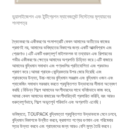
ডুয়ালাইজেশন এবং ইন্টিগ্রেশন ম্যানেজমেন্ট সিস্টেমের মূল্যায়নের
শংসাপত্র
দ্বৈতকরণের একীকরণের শংসাপত্রটি কেবল আমাদের অতীতের কাজের
প্রমাণই নয়, আমাদের ভবিষ্যতের বিকাশের জন্য একটি আত্মবিশ্বাস এবং
প্রেরণাও।এটি একটি গুরুত্বপূর্ণ মাইলফলক যা তথ্যায়ন এবং শিল্পায়নের
গভীর একীকরণের ক্ষেত্রে আমাদের অগ্রগতি চিহ্নিত করে।এটি বাজারে
আমাদের বুদ্ধিমান সমাধান এবং পণ্যগুলির প্রতিযোগিতা এবং প্রভাবও
প্রমাণ করে।আমরা গ্রাহক-কেন্দ্রিকতার উপর জোর দিয়েছি এবং
গ্রাহকদের উন্নত, উচ্চ-মানের বুদ্ধিমান সরঞ্জাম এবং বুদ্ধিমান ওজন এবং
প্যাকেজিং সমাধান সরবরাহ করতে প্রযুক্তিগত উদ্ভাবনের সীমানা অন্বেষণ
করছি।বিভিন্ন শিল্পে আমাদের অংশীদারদের সাথে ঘনিষ্ঠভাবে কাজ করে,
আমরা কেবল আমাদের বাজারের অংশীদারিত্বই প্রসারিত করিনি, বরং আরও
গুরুত্বপূর্ণভাবে, শিল্পে অভূতপূর্ব পরিবর্তন এবং অগ্রগতি এনেছি।
ভবিষ্যতে, TOUPACK বুদ্ধিমত্তা প্রযুক্তিগত উদ্ভাবনকে মেনে চলবে,
বুদ্ধিমান বিকাশকে উন্নীত করবে, ক্রমাগত পণ্যের গুণমান এবং পরিষেবার
স্তর উন্নত করবে এবং গ্রাহকদের জন্য আরও বেশি মূল্য তৈরি করবে।