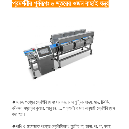
প্রদর্শনীর পূর্বরূপঃ ৬ স্তরের ওজন বাছাই যন্ত্র
◆জলজ পণ্যের শ্রেণিবিন্যাসঃ সব ধরনের সামুদ্রিক খাদ্য, মাছ, চিংড়ি,
কাঁকড়া, সমুদ্রের কুমড়া, আবুলন....... পণ্যগুলি ওজন অনুযায়ী শ্রেণিবিন্যাস
করা হয়।
◆পাখি ও মাংসজাত পণ্যের শ্রেণীবিভাগঃ মুরগির পা, ডানা, পা, পা, ডানা,