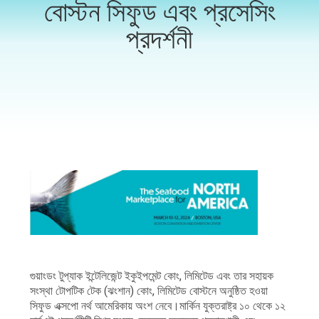
বোস্টন সিফুড এবং প্রসেসিং
নিয়ন্ত্রণ
প্রদর্শনী
আমাদের
সাথে
যোগাযোগ
করুন
খবর
মামলা
একটি
গুয়াংডং টুপ্যাক ইন্টেলিজেন্ট ইকুইপমেন্ট কোং, লিমিটেড এবং তার সহায়ক
সংস্থা টোপটিক টেক (ঝংশান) কোং, লিমিটেড বোস্টনে অনুষ্ঠিত হওয়া
উদ্ধৃতি
সিফুড এক্সপো নর্থ আমেরিকায় অংশ নেবে।মার্কিন যুক্তরাষ্ট্র ১০ থেকে ১২