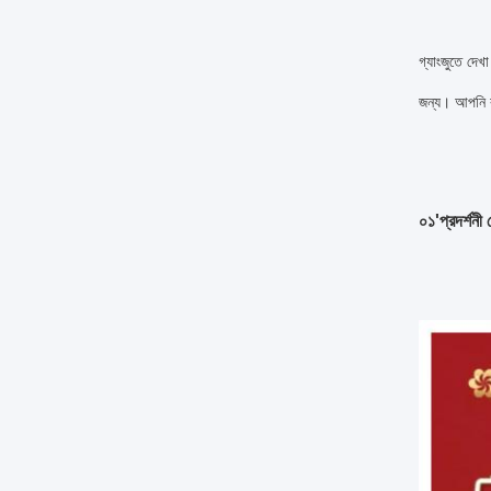
গ্যাংজুতে দেখ
জন্য। আপনি কা
০১'প্রদর্শনী