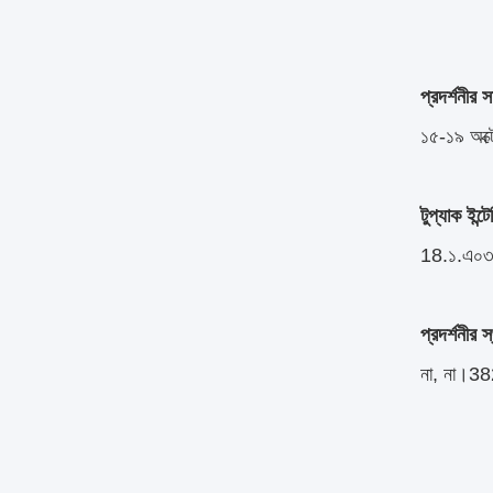
প্রদর্শনীর স
১৫-১৯ অক্
টুপ্যাক ইন্টে
18.১.এ০
প্রদর্শনীর স
না, না।382,