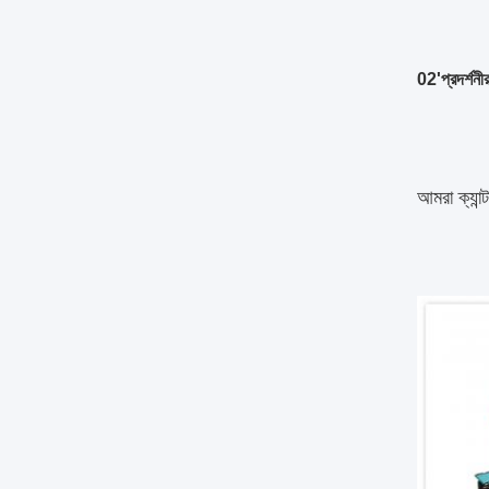
02'প্রদর্শনীর
আমরা ক্যান