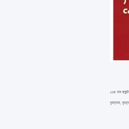
১৩৪ তম ক্যান্
বৃহত্তম, বৃহত