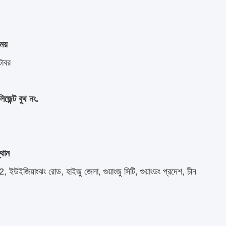
ময়
টোবর
লিজেন্ট বুথ নং.
৩
্থান
 ইউইজিয়াংঝং রোড, হাইজু জেলা, গুয়াংজু সিটি, গুয়াংডং প্রদেশ, চীন