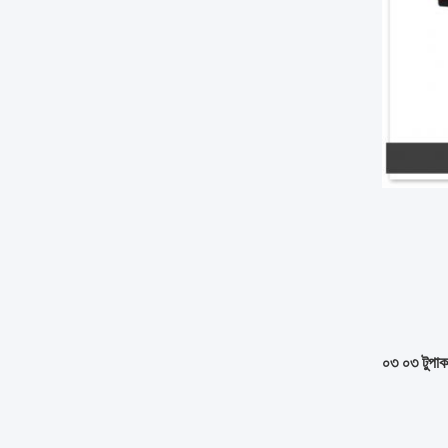
০৩ ০৩ টুপাক 