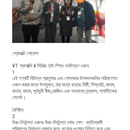
প্রোডাক্ট শোকেস
¥T গ্যালাক্সি ¥ সিরিজ হাই-স্পিড সংমিশ্রণ ওজন
1
এই পণ্যটি বিভিন্ন গ্রানুলার এবং গোলাকার উপাদানগুলির পরিমাণগত
ওজন করার জন্য উপযুক্ত, যার মধ্যে রয়েছে মিষ্টি, পিস্তাচি, বাদাম,
বাদাম, বাদাম, সূর্যমুখী বীজ,রোজিন এবং অন্যান্য স্ন্যাকস, প্লাস্টিকের
পেলেট।
বৈশিষ্ট্য
2
উচ্চ-নির্ভুলতা ওজনঃ উচ্চ-নির্ভুলতা লোড সেল ∙ ব্যতিক্রমী
পরিমাপের নির্ভুলতা প্রদান করে, পণ্যের গুণমান নিশ্চিত করে এবং