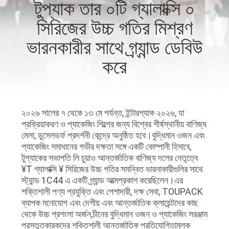
টুপ্যাক তার ০টি গ্যালাক্সি ০
নিয়ন্ত্রণ
সিরিজের উচ্চ গতির মিশ্রণ
আমাদের
ভারনকারীর সাথে গ্র্যান্ড ডেবিউ
সাথে
করে
যোগাযোগ
করুন
২০২৬ সালের ৭ থেকে ১৩ মে পর্যন্ত, ইন্টারপ্যাক ২০২৬, যা
প্রক্রিয়াকরণ ও প্যাকেজিং শিল্পের জন্য বিশ্বের শীর্ষস্থানীয় বাণিজ্য
খবর
মেলা, ডুসেলডর্ফ প্রদর্শনী কেন্দ্রে অনুষ্ঠিত হবে।বুদ্ধিমান ওজন এবং
প্যাকেজিং সমাধানের গভীর দক্ষতা সঙ্গে একটি কোম্পানী হিসাবে,
টুপ্যাকের সভাপতি লি চুয়াও আন্তর্জাতিক বাণিজ্য দলের নেতৃত্বে
মামলা
¥T গ্যালাক্সি ¥ সিরিজের উচ্চ গতির সমন্বিত ভারনাকারীগুলির সাথে
স্ট্যান্ড 1C44 এ একটি গ্র্যান্ড আত্মপ্রকাশ করেছিলেন।এর
শক্তিশালী পণ্য প্রযুক্তি এবং পেশাদারী, দক্ষ সেবা, TOUPACK
একটি
ব্যাপক মনোযোগ এবং দেশীয় এবং আন্তর্জাতিক ক্লায়েন্টদের কাছ
উদ্ধৃতি
থেকে উচ্চ প্রশংসা অর্জন,চীনের বুদ্ধিমান ওজন ও প্যাকেজিং সরঞ্জাম
প্রস্তুতকারকদের শক্তিশালী আন্তর্জাতিক প্রতিযোগিতামূলক