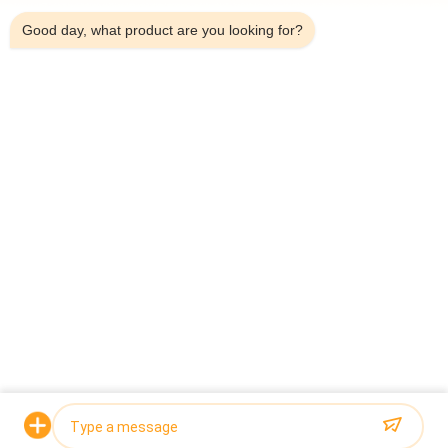
Good day, what product are you looking for?
শীর্ষ
সব
মাল্টিহেড ওয়েদার প্যাকিং 
মাল্টিহেড ওজনকারী
মেশিন
লিনিয়ার ওয়েইজার প্যাকিং 
জলখাবার খাবার প্যাকেজিং 
মেশিন
মেশিন
ফল এবং উদ্ভিজ্জ প্যাকেজিং 
মাল্টি লেন প্যাকিং মেশিন
মেশিন
হিমায়িত খাদ্য প্যাকিং মেশিন
বাদাম প্যাকিং মেশিন
উদ্ধৃতির জন্য আবেদন