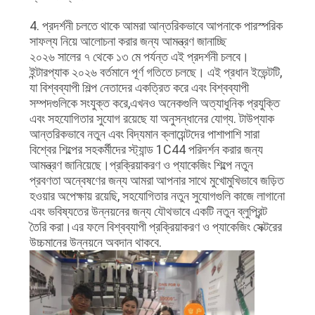
4. প্রদর্শনী চলতে থাকে আমরা আন্তরিকভাবে আপনাকে পারস্পরিক
সাফল্য নিয়ে আলোচনা করার জন্য আমন্ত্রণ জানাচ্ছি
২০২৬ সালের ৭ থেকে ১৩ মে পর্যন্ত এই প্রদর্শনী চলবে।
ইন্টারপ্যাক ২০২৬ বর্তমানে পূর্ণ গতিতে চলছে। এই প্রধান ইভেন্টটি,
যা বিশ্বব্যাপী শিল্প নেতাদের একত্রিত করে এবং বিশ্বব্যাপী
সম্পদগুলিকে সংযুক্ত করে,এখনও অনেকগুলি অত্যাধুনিক প্রযুক্তি
এবং সহযোগিতার সুযোগ রয়েছে যা অনুসন্ধানের যোগ্য. টাউপ্যাক
আন্তরিকভাবে নতুন এবং বিদ্যমান ক্লায়েন্টদের পাশাপাশি সারা
বিশ্বের শিল্পের সহকর্মীদের স্ট্যান্ড 1C44 পরিদর্শন করার জন্য
আমন্ত্রণ জানিয়েছে।প্রক্রিয়াকরণ ও প্যাকেজিং শিল্পে নতুন
প্রবণতা অন্বেষণের জন্য আমরা আপনার সাথে মুখোমুখিভাবে জড়িত
হওয়ার অপেক্ষায় রয়েছি, সহযোগিতার নতুন সুযোগগুলি কাজে লাগানো
এবং ভবিষ্যতের উন্নয়নের জন্য যৌথভাবে একটি নতুন ব্লুপ্রিন্ট
তৈরি করা।এর ফলে বিশ্বব্যাপী প্রক্রিয়াকরণ ও প্যাকেজিং সেক্টরের
উচ্চমানের উন্নয়নে অবদান থাকবে.