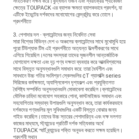
সংহতকরণ সক্ষম করে।বুদ্ধিমান ওজন এবং স্বয়ংক্রিয় প্যাকেজিং
ক্ষেত্রে TOUPACK এর ব্যাপক ক্ষমতা ব্যাপকভাবে প্রদর্শন, যা
এটিকে ইভেন্টের দর্শকদের মনোযোগের কেন্দ্রবিন্দু করে তোলে।
প্রদর্শনীতে
3. পেশাদার দল ∙ ক্লায়েন্টদের জন্য নিবেদিত সেবা
সারা বিশ্বের বিভিন্ন দেশ ও অঞ্চলের ক্লায়েন্টদের সাথে মুখোমুখি হয়ে
পুরো টিউপ্যাক টিম এই প্রদর্শনীতে অত্যন্ত উত্সর্গীকরণের সাথে
এগিয়ে গিয়েছিল।দলের সদস্যরা তাদের সৃজনশীল আন্তর্জাতিক
যোগাযোগ দক্ষতা এবং দৃঢ় পণ্য দক্ষতা ব্যবহার করে আত্মবিশ্বাসের
সাথে বিস্তৃত অনুসন্ধানগুলি সমাধান করে: তারা ধৈর্যশীল এবং
সাবধানে উচ্চ গতির সংমিশ্রণ স্কেলগুলির ¢T গ্যালাক্সি series
সিরিজের কর্মক্ষমতা, অ্যাপ্লিকেশন দৃশ্যকল্প এবং প্রযুক্তিগত
বৈশিষ্ট্য সম্পর্কিত অনুসন্ধানগুলি মোকাবেলা করেছিল।ক্লায়েন্টদের
মৌলিক চাহিদা মনোযোগ সহকারে শোনা, কাস্টমাইজড সমাধান এবং
সহযোগিতার সম্ভাব্য উপায়গুলি অনুসন্ধান করে, তারা কার্যকরভাবে
দর্শকদের পণ্যগুলির মূল সুবিধাগুলির একটি বিস্তৃত বোঝার জন্য
গাইড করেছিল।তাদের উচ্চ স্তরের পেশাদারিত্ব এবং দক্ষ দলগত
কাজের মাধ্যমে, স্ট্যান্ডের প্রতিটি দর্শক সত্যিকার অর্থে
TOUPACK স্মার্ট ব্র্যান্ডের শক্তি অনুভব করতে সক্ষম হয়েছিল।
প্রদর্শনী স্থান