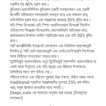
ত্রুটির হার 40% হ্রাস করে।
বুদ্ধিমান ডায়গনিস্টিকঃ বুদ্ধিমান ত্রুটি সনাক্তকরণ এবং ত্রুটি
রিপোর্টিং সঠিকভাবে সমস্যাগুলি সনাক্ত করে এবং সমাধান করে,
ডাউনটাইম হ্রাস করে এবং সরঞ্জামের ব্যবহার 30% বৃদ্ধি করে।
হাই-স্পিড ডিসচার্জঃ হাই-স্পিড অ্যাসিনক্রোন ডিসচার্জ সিস্টেম ️
ঐতিহ্যগত সিঙ্ক্রোন ডিসচার্জের বোতলঘাটগুলি অতিক্রম করে,
কার্যকরভাবে উপাদান ব্লকিং প্রতিরোধ করে এবং গতি 50% বৃদ্ধি
করে।
স্মার্ট কানেক্টিভিটিঃ ইথারনেট যোগাযোগ এবং ডিজিটাল ম্যানেজমেন্ট
সিস্টেম ¢ স্মার্ট ডেটা ম্যানেজমেন্ট এবং এমইএস/ইআরপি সিস্টেমের
সাথে নির্বিঘ্নে সংহতকরণ সম্ভব করে।
ইন্টেলিজেন্ট অ্যালগরিদমঃ নতুন ইন্টেলিজেন্ট স্যাম্পলিং অ্যালগরিদম যা
একই সাথে নির্ভুলতা এবং গতি বাড়ায় এবং বিভিন্ন উপাদানের
বৈশিষ্ট্যের সাথে খাপ খাইয়ে নেয়।
শক্তির দক্ষতা এবং পরিবেশ সুরক্ষাঃ উচ্চ দক্ষতা, শক্তি সঞ্চয় নকশা
traditional প্রচলিত সরঞ্জামগুলির তুলনায় 25% কম শক্তি
খরচ, সবুজ উত্পাদন মানগুলির সাথে সম্মতি।
DeepL.com এর সাহায্যে অনুবাদ করা হয়েছে (বিনামূল্যে
সংস্করণ)