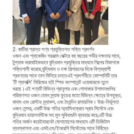
2. কাটিয়া প্রান্ত পণ্য প্রযুক্তিগত শক্তি প্রদর্শন
ওজন এবং প্যাকেজিং সরঞ্জাম সেক্টরে বহু বছরের গভীর দক্ষতার সাথে,
টুপ্যাক ধারাবাহিকভাবে বুদ্ধিমান প্রযুক্তির মাধ্যমে শিল্পের বিকাশকে
শক্তিশালী করেছে,বুদ্ধিমান ও দক্ষ শিল্পায়নের দিকে বিশ্বব্যাপী
প্রবণতার সাথে তাল মিলিয়ে চলতেএই প্রদর্শনীতে কোম্পানিটি তার
'টি গ্যালাক্সি' সিরিজের হাই স্পিড কম্পোনেন্ট ওয়েজারকে তুলে
ধরছে।এই পণ্যটি বিভিন্ন গ্রানুলার এবং গোলাকার উপাদানগুলির
পরিমাণগত ওজন যেমন স্ন্যাক ফুডের মতো বিভিন্ন ক্ষেত্রে উপযুক্ত,
বাদাম এবং রোস্টড স্ন্যাকস, এবং দৈনন্দিন রাসায়নিক। উচ্চ-নির্ভুলতা
ওজন সেন্সর, একটি উচ্চ গতির অ্যাসিনক্রোন স্রাব সিস্টেম এবং
বুদ্ধিমান ডায়াগনস্টিক সহ মূল সুবিধাগুলি ব্যবহার করে,এটি উচ্চ
গতির অর্জন করেইথারনেট যোগাযোগের মাধ্যমে এটি ডিজিটাল
ব্যবস্থাপনা এবং এমইএস/ইআরপি সিস্টেমের সাথে নির্বিঘ্নে