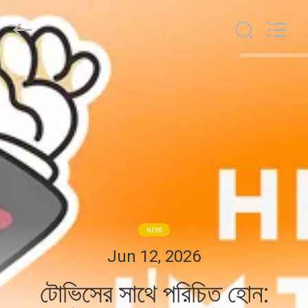
TOUPACK
INTELLIGENT
EQUIPMENT
CO.,
LTD.
All
Rights
Reserved.
বাড়ি
পণ্য
আমাদের
সম্পর্কে
ফ্যাক্টরি
NEWS
ট্যুর
Jun 12, 2026
টোভিসের সাথে পরিচিত হোন:
মান