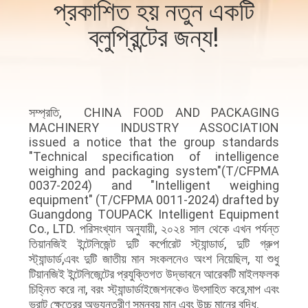
প্রকাশিত হয় নতুন একটি
নিয়ন্ত্রণ
ব্লুপ্রিন্টের জন্য!
আমাদের
সাথে
যোগাযোগ
সম্প্রতি, CHINA FOOD AND PACKAGING
MACHINERY INDUSTRY ASSOCIATION
করুন
issued a notice that the group standards
"Technical specification of intelligence
weighing and packaging system"(T/CFPMA
খবর
0037-2024) and "Intelligent weighing
equipment" (T/CFPMA 0011-2024) drafted by
Guangdong TOUPACK Intelligent Equipment
মামলা
Co., LTD. পরিসংখ্যান অনুযায়ী, ২০২৪ সাল থেকে এখন পর্যন্ত
তিয়ানজিই ইন্টেলিজেন্ট দুটি কর্পোরেট স্ট্যান্ডার্ড, দুটি গ্রুপ
স্ট্যান্ডার্ড,এবং দুটি জাতীয় মান সংকলনেও অংশ নিয়েছিল, যা শুধু
একটি
টিয়ানজিই ইন্টেলিজেন্টের প্রযুক্তিগত উদ্ভাবনে আরেকটি মাইলফলক
উদ্ধৃতি
চিহ্নিত করে না, বরং স্ট্যান্ডার্ডাইজেশনকেও উৎসাহিত করে,মাপ এবং
ভরাট ক্ষেত্রের অভ্যন্তরীণ সমন্বয় মান এবং উচ্চ মানের বৃদ্ধি.