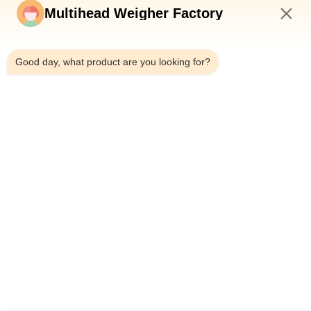
খাদ্য প্যাকেজিং দক্ষতায় একটি নতুন মানদণ্ড
Multihead Weigher Factory
7:22 AM
Good day, what product are you looking for?
শীর্ষ
সব
মাল্টিহেড ওয়েদার প্যাকিং 
মাল্টিহেড ওজনকারী
মেশিন
লিনিয়ার ওয়েইজার প্যাকিং 
জলখাবার খাবার প্যাকেজিং 
মেশিন
মেশিন
ফল এবং উদ্ভিজ্জ প্যাকেজিং 
মাল্টি লেন প্যাকিং মেশিন
মেশিন
হিমায়িত খাদ্য প্যাকিং মেশিন
বাদাম প্যাকিং মেশিন