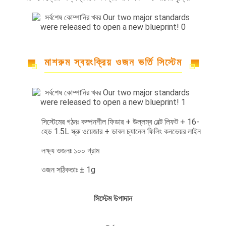
অনুরোধ
করুন
সাইট
মাশরুম স্বয়ংক্রিয় ওজন ভর্তি সিস্টেম
ম্যাপ
গোপনীয়তা
নীতি
সিস্টেমের গঠনঃ কম্পনশীল ফিডার + উল্লম্ব বেল্ট লিফট + 16-
হেড 1.5L স্ক্রু ওয়েজার + ডাবল চ্যানেল ফিলিং কনভেয়র লাইন
লক্ষ্য ওজনঃ ১০০ গ্রাম
ওজন সঠিকতাঃ ± 1g
সিস্টেম উপাদান