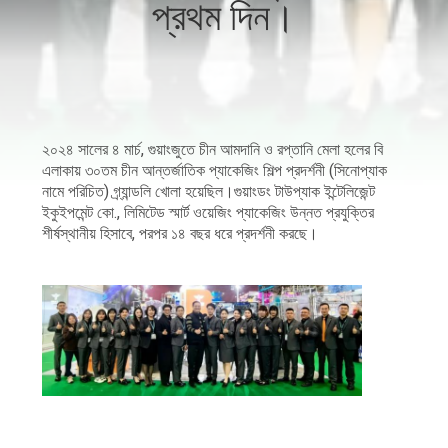
প্রথম দিন।
নিয়ন্ত্রণ
আমাদের
সাথে
২০২৪ সালের ৪ মার্চ, গুয়াংজুতে চীন আমদানি ও রপ্তানি মেলা হলের বি
যোগাযোগ
এলাকায় ৩০তম চীন আন্তর্জাতিক প্যাকেজিং শিল্প প্রদর্শনী (সিনোপ্যাক
করুন
নামে পরিচিত) গ্র্যান্ডলি খোলা হয়েছিল।গুয়াংডং টাউপ্যাক ইন্টেলিজেন্ট
ইকুইপমেন্ট কো., লিমিটেড স্মার্ট ওয়েজিং প্যাকেজিং উন্নত প্রযুক্তির
শীর্ষস্থানীয় হিসাবে, পরপর ১৪ বছর ধরে প্রদর্শনী করছে।
খবর
মামলা
একটি
উদ্ধৃতি