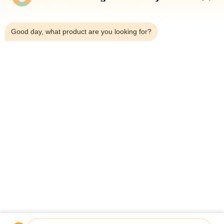
7:30 AM
Good day, what product are you looking for?
শীর্ষ
সব
মাল্টিহেড ওয়েদার প্যাকিং 
মাল্টিহেড ওজনকারী
মেশিন
লিনিয়ার ওয়েইজার প্যাকিং 
জলখাবার খাবার প্যাকেজিং 
মেশিন
মেশিন
ফল এবং উদ্ভিজ্জ প্যাকেজিং 
মাল্টি লেন প্যাকিং মেশিন
মেশিন
হিমায়িত খাদ্য প্যাকিং মেশিন
বাদাম প্যাকিং মেশিন