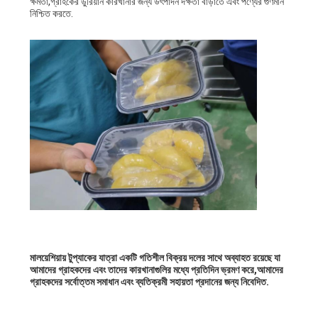
ক্ষমতা,গ্রাহকের ডুরিয়ান কারখানার জন্য উৎপাদন দক্ষতা বাড়াতে এবং পণ্যের গুণমান
নিশ্চিত করতে.
মালয়েশিয়ায় টুপ্যাকের যাত্রা একটি গতিশীল বিক্রয় দলের সাথে অব্যাহত রয়েছে যা
আমাদের গ্রাহকদের এবং তাদের কারখানাগুলির মধ্যে প্রতিদিন ভ্রমণ করে,আমাদের
গ্রাহকদের সর্বোত্তম সমাধান এবং ব্যতিক্রমী সহায়তা প্রদানের জন্য নিবেদিত.