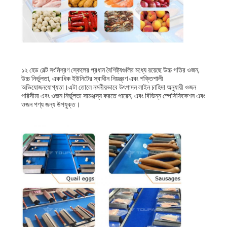
১২ হেড বেল্ট সংমিশ্রণ স্কেলের প্রধান বৈশিষ্ট্যগুলির মধ্যে রয়েছে উচ্চ গতির ওজন,
উচ্চ নির্ভুলতা, একাধিক ইউনিটের স্বাধীন নিয়ন্ত্রণ এবং শক্তিশালী
অভিযোজনযোগ্যতা।এটা তোলে নমনীয়ভাবে উৎপাদন লাইন চাহিদা অনুযায়ী ওজন
পরিসীমা এবং ওজন নির্ভুলতা সামঞ্জস্য করতে পারেন, এবং বিভিন্ন স্পেসিফিকেশন এবং
ওজন পণ্য জন্য উপযুক্ত।