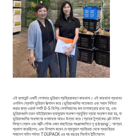
অনুরোধ
করুন
সাইট
ম্যাপ
গোপনীয়তা
নীতি
এই ক্লায়েন্ট একটি পেশাদার ডুরিয়ান প্রক্রিয়াকরণ কারখানা। এই কারখানা প্রধানত
এলভিস প্রেসলি ডুরিয়ান উত্পাদন করে।ডুরিয়ানগুলির সতেজতা এবং স্বাদ নিশ্চিত
করার জন্য ওয়ার্ক শপটি 0-5 ডিগ্রি সেলসিয়াসের কম তাপমাত্রায় রাখা হয়, এবং
ডুরিয়ানগুলি তরল নাইট্রোজেন ভ্যাকুয়াম সংরক্ষণ প্রযুক্তি দ্বারা সংরক্ষণ করা হয়, যা
ডুরিয়ানগুলির সংরক্ষণের গুণমানকে আরও উন্নত করে।গ্রাহক টুপ্যাকের বেল্ট-টাইপ
মিশ্রণ স্কেল এবং মাল্টি-স্টেজ ওজন বাছাইয়ের সরঞ্জামগুলিতে দৃ strong় আগ্রহ
প্রকাশ করেছিলেন, এবং বিশ্বাস করেন যে ম্যানুয়াল প্রক্রিয়া থেকে স্বয়ংক্রিয়
সমাবেশ লাইন পর্যন্ত TOUPACK এর বহু বছরের সিস্টেম ইন্টিগ্রেশন