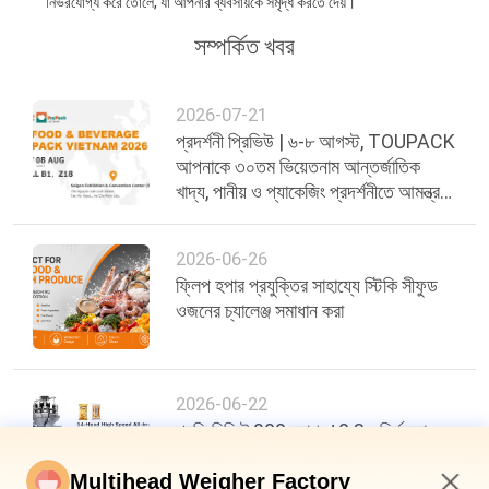
নির্ভরযোগ্য করে তোলে, যা আপনার ব্যবসায়কে সমৃদ্ধ করতে দেয়।
সম্পর্কিত খবর
2026-07-21
প্রদর্শনী প্রিভিউ | ৬-৮ আগস্ট, TOUPACK
আপনাকে ৩০তম ভিয়েতনাম আন্তর্জাতিক
খাদ্য, পানীয় ও প্যাকেজিং প্রদর্শনীতে আমন্ত্রণ
জানাচ্ছে
2026-06-26
ফ্লিপ হপার প্রযুক্তির সাহায্যে স্টিকি সীফুড
ওজনের চ্যালেঞ্জ সমাধান করা
2026-06-22
প্রতি মিনিটে 200 ব্যাগ, ±0.3g নির্ভুলতা:
খাদ্য প্যাকেজিং দক্ষতায় একটি নতুন মানদণ্ড
Multihead Weigher Factory