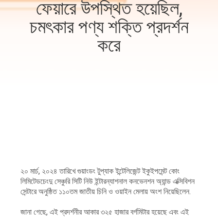
ফেয়ারে উপস্থিত হয়েছিল,
নিয়ন্ত্রণ
চমৎকার পণ্য শক্তি প্রদর্শন
আমাদের
করে
সাথে
যোগাযোগ
করুন
খবর
মামলা
২০ মার্চ, ২০২৪ তারিখে গুয়াংডং টুপ্যাক ইন্টেলিজেন্ট ইকুইপমেন্ট কোং
লিমিটেডচেংদু সেঞ্চুরি সিটি নিউ ইন্টারন্যাশনাল কনভেনশন অ্যান্ড এক্সিবিশন
একটি
সেন্টারে অনুষ্ঠিত ১১০তম জাতীয় চিনি ও ওয়াইন মেলায় অংশ নিয়েছিলেন.
উদ্ধৃতি
জানা গেছে, এই প্রদর্শনীর আকার ৩২৫ হাজার বর্গমিটার হয়েছে এবং এই