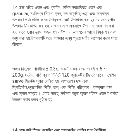
14 উচ্চ গতির ওজন এবং প্যাকিং মেশিন স্বয়ংক্রিয় ওজন এবং
granular, সংক্ষিপ্ত স্ট্রিপ, ব্লক, বল আকৃতির, গুঁড়া এবং অন্যান্য
উপকরণ প্যাকেজিং জন্য উপযুক্ত।এটা উপলব্ধি করা হয় যে যখন হপার
উপাদান নিষ্কাশন করা হয়, ওজন বালতি একসাথে উপাদান নিষ্কাশন করা
হয়, যাতে হপার দরজা ওজন হপার উপাদান আগমনের আগে নিষ্কাশন এবং
বন্ধ করা হয়,উপকরণটি পড়ে যাওয়ার জন্য প্রয়োজনীয় অপেক্ষা করার সময়
বাঁচানো.
ওজন নির্ভুলতা পরিসীমা ± 0.3g, একটি একক ওজন পরিসীমা 5 ~
200g, সর্বোচ্চ গতি প্রতি মিনিটে 120 প্যাকেট পৌঁছাতে পারে। মেশিন
servo সিস্টেম দ্বারা চালিত হয়, অপারেশন দক্ষ এবং
স্থিতিশীল,প্যাকেজিং সিলিং ভাল, এবং সিলিং পরিষ্কার। কম্প্যাক্ট গঠন
এবং স্থান সাশ্রয়। একই সময়ে, সর্বশেষ নমুনা অ্যালগরিদম ওজন যথার্থতা
উন্নত করার জন্য গৃহীত হয়
14 হেড হাই স্পিড ওয়েজিং এবং প্যাকেজিং মেশিন পণ্য বৈশিষ্ট্যঃ