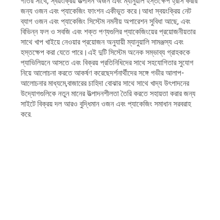
গতির সাথে, স্বয়ংক্রিয় উত্পাদন অর্জন এবং ম্যানুয়াল হস্তক্ষেপ হ্রাস করার
জন্য ওজন এবং প্যাকেজিং ফাংশন একীভূত করে।আধা স্বয়ংক্রিয় নেট
ব্যাগ ওজন এবং প্যাকেজিং সিস্টেম নমনীয় অপারেশন সুবিধা আছে, এবং
বিভিন্ন ফল ও সবজি এবং শক্ত পণ্যগুলির প্যাকেজিংয়ের প্রয়োজনীয়তার
সাথে খাপ খাইয়ে নেওয়ার প্রয়োজন অনুযায়ী ম্যানুয়ালি সামঞ্জস্য এবং
হস্তক্ষেপ করা যেতে পারে।এই দুটি সিস্টেম অনেক সম্ভাব্য গ্রাহককে
প্যাভিলিয়নে আসতে এবং বিক্রয় প্রতিনিধিদের সাথে সহযোগিতার সুযোগ
নিয়ে আলোচনা করতে আকর্ষণ করেছেদর্শনার্থীদের সঙ্গে গভীর আলাপ-
আলোচনার মাধ্যমে,বাজারের চাহিদা বোঝার সাথে সাথে খাদ্য উৎপাদনের
উদ্যোগগুলিকে নতুন মানের উত্পাদনশীলতা তৈরি করতে সহায়তা করার জন্য
সাইটে বিক্রয় দল আরও বুদ্ধিমান ওজন এবং প্যাকেজিং সমাধান সরবরাহ
করে.