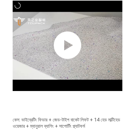
অনুরোধ
করুন
সাইট
ম্যাপ
গোপনীয়তা
নীতি
কেস: ভাইব্রেটিং ফিডার + জেড-টাইপ বাকেট লিফট + 14 হেড মাল্টিহেড
ওয়েজার + ম্যানুয়াল ব্যাগিং + সাপোর্টিং প্ল্যাটফর্ম