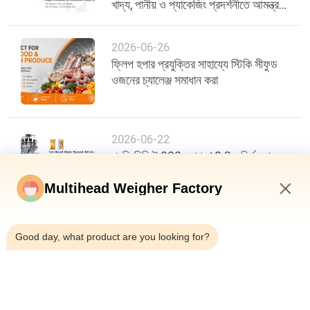
খাদ্য, পানীয় ও প্যাকেজিং প্রদর্শনীতে আমন্ত্রণ
জানাচ্ছে
2026-06-26
ফ্লিপ হপার প্রযুক্তির সাহায্যে স্টিকি সীফুড
ওজনের চ্যালেঞ্জ সমাধান করা
2026-06-22
প্রতি মিনিটে 200 ব্যাগ, ±0.3g নির্ভুলতা:
খাদ্য প্যাকেজিং দক্ষতায় একটি নতুন মানদণ্ড
Multihead Weigher Factory
3:43 AM
Good day, what product are you looking for?
শীর্ষ
সব