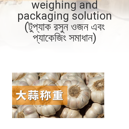
weighing and
নিয়ন্ত্রণ
packaging solution
আমাদের
(টুপ্যাক রসুন ওজন এবং
সাথে
প্যাকেজিং সমাধান)
যোগাযোগ
করুন
খবর
মামলা
একটি
উদ্ধৃতি