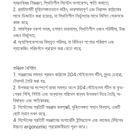
স্বয়ংক্রিয় নিয়ন্ত্রণ, স্থিতিশীল সিস্টেম অপারেশন, ক্ষতি কমাতে;
2. প্ল্যাটফর্মটি যুক্তিসঙ্গতভাবে কঠিন, ভারসাম্যপূর্ণ এবং নিরাপদ কাঠামোর
সাথে ডিজাইন করা হয়েছে, যা স্থিতিশীল নির্ভুলতার সাথে মিলিত স্কেলকে
কাজ করে;
3. সামগ্রিক নকশা সহজ, চলমান ভারসাম্য, স্থিতিশীল ওজন পরিসীমা, উচ্চ
ওজন নির্ভুলতা;
4. অ্যাপ্লিকেশনের বিস্তৃত পরিসর, যা বিভিন্ন পণ্যের পরিমাপ এবং
প্যাকেজিং পরিদর্শনে প্রয়োগ করা যেতে পারে;
যান্ত্রিক বৈশিষ্ট্য:
1. সরঞ্জামের সমস্ত প্রধান কাঠামো 304 স্টেইনলেস স্টীল, সুন্দর চেহারা,
টেকসই তৈরি করা হয়;
2. উপকরণের সংস্পর্শে থাকা সমস্ত অংশ 304 স্টেইনলেস স্টীল বা ফুড-
গ্রেড পিপি, পিইউ এবং অন্যান্য পরিবেশ বান্ধব উপকরণ দিয়ে তৈরি, অ-
বিষাক্ত এবং ক্ষতিকারক;
3. সিস্টেমের প্রতিটি সরঞ্জাম কমপ্যাক্ট, যুক্তিসঙ্গত স্থান বিন্যাস, একটি
ছোট স্থান দখল করে;
4. সিস্টেমের প্রতিটি সরঞ্জামের অপারেটিং ইন্টারফেস এবং কাজের টেবিলের
উচ্চতা ergonomic প্রয়োজনীয়তা পূরণ করে।