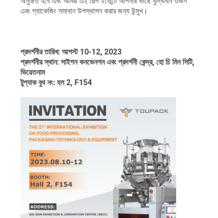
অনুষ্ঠিত হবে এবং আমরা এই শিল্প ইভেন্টে আপনার কাছে বুদ্ধিমান ওজন
অনুরোধ
এবং প্যাকেজিং সমাধান উপস্থাপন করার জন্য উন্মুখ।
করুন
সাইট
প্রদর্শনীর তারিখ: আগস্ট 10-12, 2023
প্রদর্শনীর স্থান: সাইগন কনভেনশন এবং প্রদর্শনী কেন্দ্র, হো চি মিন সিটি,
ম্যাপ
ভিয়েতনাম
টুপ্যাক বুথ নং: হল 2, F154
গোপনীয়তা
নীতি