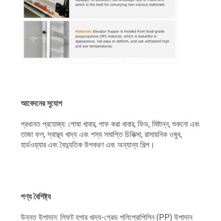
আবেদনের সুযোগ
প্রধানত প্রযোজ্য: পোষা খাবার, পাফ করা খাবার, ফিড, মিষ্টান্ন, শুকনো এবং
তাজা ফল, স্বাস্থ্য খাদ্য এবং শস্য সমাপ্তি চিকিত্সা, রাসায়নিক ওষুধ,
হার্ডওয়্যার এবং বৈদ্যুতিক উপকরণ এবং অন্যান্য শিল্প।
পণ্য বৈশিষ্ট্য
উন্নত উপাদান: লিফট হপার খাদ্য-গ্রেড পলিপ্রোপিলিন (PP) উপাদান