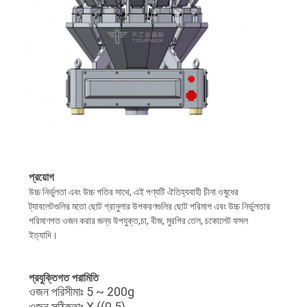
প্রয়োগ
উচ্চ নির্ভুলতা এবং উচ্চ গতির সাথে, এই পণ্যটি ঐতিহ্যবাহী চীনা ওষুধের
ট্যাবলেটগুলির মতো ছোট গ্রানুলার উপকরণগুলির ছোট পরিমাপ এবং উচ্চ নির্ভুলতার
পরিমাণগত ওজন করার জন্য উপযুক্ত,চা, বীজ, মুরগির তেল, চকোলেট ফসল
ইত্যাদি।
প্রযুক্তিগত পরামিতি
ওজন পরিসীমাঃ 5 ~ 200g
ওজন সঠিকতাঃ X ((0.5)