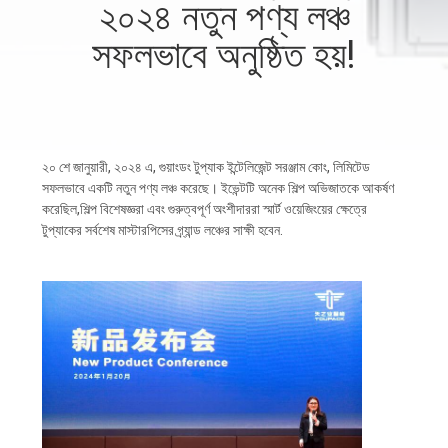
২০২৪ নতুন পণ্য লঞ্চ
নিয়ন্ত্রণ
সফলভাবে অনুষ্ঠিত হয়!
আমাদের
সাথে
যোগাযোগ
২০ শে জানুয়ারী, ২০২৪ এ, গুয়াংডং টুপ্যাক ইন্টেলিজেন্ট সরঞ্জাম কোং, লিমিটেড
করুন
সফলভাবে একটি নতুন পণ্য লঞ্চ করেছে। ইভেন্টটি অনেক শিল্প অভিজাতকে আকর্ষণ
করেছিল,শিল্প বিশেষজ্ঞরা এবং গুরুত্বপূর্ণ অংশীদাররা স্মার্ট ওয়েজিংয়ের ক্ষেত্রে
টুপ্যাকের সর্বশেষ মাস্টারপিসের গ্র্যান্ড লঞ্চের সাক্ষী হবেন.
খবর
মামলা
একটি
উদ্ধৃতি