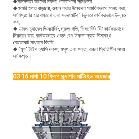
◆মানসম্মত অংশের নকশা, শক্তিশালী সামঞ্জস্য।
◆মেমরি হপার বাড়ানো, ওজন করার উপকরণ সাময়িকভাবে সঞ্চয় করা,
সংমিশ্রণের হার বাড়ানো এবং সরঞ্জামটির নির্ভুলতা কার্যকরভাবে উন্নত
করা;
◆ ডাবল-চ্যানেল ডিসচার্জিং, দ্রুত গতি, ডিসচার্জিং বিট কার্যকরভাবে
নিয়ন্ত্রণ করা, কার্যকরভাবে ওজন বেগ উচ্চতা দ্বারা সীমাবদ্ধ
বোতলঘাট মাধ্যমে বিরতি;
◆ "মুখ" টাইপ চ্যাসি নকশা, মসৃণ এবং শক্ত, ওজন স্থিতিশীল সময়
সংক্ষিপ্ত।
03 16 মাথা 10 ফ্লিপ স্ক্র্যাপার মাল্টিহেড ওয়েজার