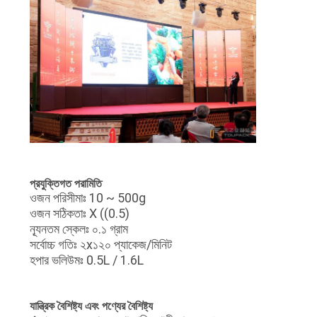
প্রযুক্তিগত পরামিতি
ওজন পরিসীমাঃ 10 ~ 500g
ওজন সঠিকতাঃ X ((0.5)
ন্যূনতম স্কেলঃ ০.১ গ্রাম
সর্বোচ্চ গতিঃ ২x১২০ প্যাকেজ/মিনিট
হপার ভলিউমঃ 0.5L / 1.6L
যান্ত্রিক বৈশিষ্ট্য এবং পণ্যের বৈশিষ্ট্য