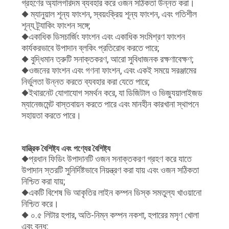
গ্রহণের অ্যালগরিদম ব্যবহার করে ওজন সঠিকতা উন্নত করা।
◆ ম্যানুয়াল শূন্য ফাংশন, স্বয়ংক্রিয় শূন্য ফাংশন, এবং গতিশীল
শূন্য ট্র্যাকিং ফাংশন সঙ্গে;
◆একাধিক ডিসচার্জিং ফাংশন এবং একাধিক সংমিশ্রণ ফাংশন
কার্যকরভাবে উপাদান ব্লকিং প্রতিরোধ করতে পারে;
◆ বুদ্ধিমান ত্রুটি সনাক্তকরণ, আরো সুবিধাজনক রক্ষণাবেক্ষণ;
◆ওজনের ফাংশন এবং গণনা ফাংশন, এবং একই সময়ে সরঞ্জামের
নির্ভুলতা উন্নত করতে ব্যবহার করা যেতে পারে;
◆ইথারনেট যোগাযোগ সমর্থন করে, যা ডিজিটাল ও ভিজ্যুয়ালাইজড
ম্যানেজমেন্ট বাস্তবায়ন করতে পারে এবং মানহীন কারখানা স্থাপনে
সহায়তা করতে পারে।
যান্ত্রিক বৈশিষ্ট্য এবং পণ্যের বৈশিষ্ট্য
◆প্রধান ফিডিং উপাদানটি ওজন সনাক্তকরণ গ্রহণ করে যাতে
উপাদান স্তরটি সুনির্দিষ্টভাবে নিয়ন্ত্রণ করা যায় এবং ওজন সঠিকতা
নিশ্চিত করা যায়;
◆একটি বিশেষ ভি আকৃতির লাইন কম্পন ডিস্ক সমতুল্য খাওয়ানো
নিশ্চিত করে।
◆ ০.৫ লিটার হপার, অতি-নিম্ন কম্পন নকশা, হপারের মসৃণ খোলা
এবং বন্ধ;