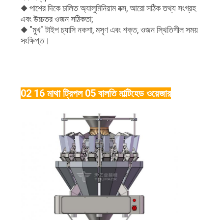
◆ পাশের দিকে চালিত অ্যালুমিনিয়াম বক্স, আরো সঠিক তথ্য সংগ্রহ
এবং উচ্চতর ওজন সঠিকতা;
◆ "মুখ" টাইপ চ্যাসি নকশা, মসৃণ এবং শক্ত, ওজন স্থিতিশীল সময়
সংক্ষিপ্ত।
02 16 মাথা ট্রিপল 05 বালতি মাল্টিহেড ওয়েজার