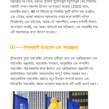
প্রতিষ্ঠার পর থেকে, গুয়াংডং টুপ্যাক ইন্টেলিজেন্ট ইকুইপমেন্ট কোং লিমিটেড
প্রতিটি সেশনে প্রদর্শক হিসেবে অংশগ্রহণ করেছে।2020 সালে,
মহামারীর কারণে, 48 বর্গ মিটারের মূল নির্ধারিত বুথটি বাতিল করা হয়েছিল,
এবং এইবার, আমরা আমাদের গ্রাহকদের দেখার জন্য জার্মানি পর্যন্ত
গিয়েছিলাম, এবং যাইহোক, আমরা এই প্রদর্শনীতে একজন দর্শনার্থী হিসাবে
অংশগ্রহণ করেছি, এবং আরও আপডেট করা অভিজ্ঞতা, এবং মহামারীর পরে
এটি প্রথমবারের মতো বিদেশে যাওয়ার।
01——বিশ্বব্যাপী মনোযোগ এবং স্বতন্ত্রতা
ইন্টারপ্যাক পুরো প্যাকেজিং চেইনকে একীভূত করে এবং প্রক্রিয়াকরণ এবং
প্যাকেজিং যন্ত্রপাতি, প্যাকেজিং উপকরণ, আনুষাঙ্গিক এবং সম্পর্কিত
প্যাকেজিং পরিষেবাগুলির জন্য উত্পাদন এবং প্রক্রিয়াকরণ যন্ত্রপাতি সহ
কাস্টমাইজড প্যাকেজিং সমাধানগুলির সম্পূর্ণ পরিসর সরবরাহ করে।
আন্তর্জাতিক প্যাকেজিং বাজারে নতুন উন্নয়ন সম্পর্কে জানতে এবং
ইউরোপীয় প্যাকেজিং বাজার অন্বেষণ করার জন্য এটি একটি আদর্শ স্থান।