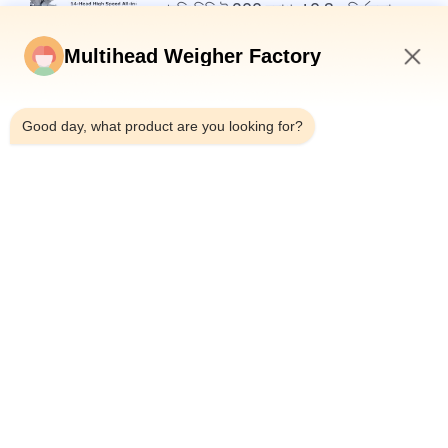
প্রতি মিনিটে 200 ব্যাগ, ±0.3g নির্ভুলতা:
খাদ্য প্যাকেজিং দক্ষতায় একটি নতুন মানদণ্ড
Multihead Weigher Factory
5:59 PM
Good day, what product are you looking for?
শীর্ষ
সব
মাল্টিহেড ওয়েদার প্যাকিং 
মাল্টিহেড ওজনকারী
মেশিন
লিনিয়ার ওয়েইজার প্যাকিং 
জলখাবার খাবার প্যাকেজিং 
মেশিন
মেশিন
ফল এবং উদ্ভিজ্জ প্যাকেজিং 
মাল্টি লেন প্যাকিং মেশিন
মেশিন