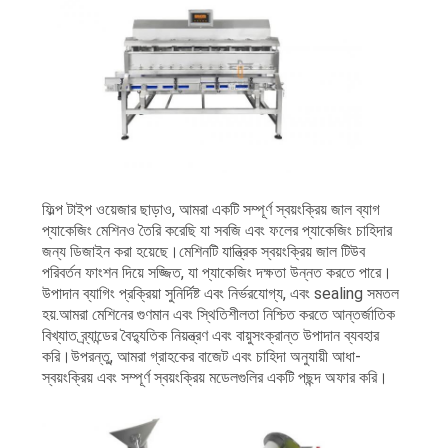
ফিল্প টাইপ ওয়েজার ছাড়াও, আমরা একটি সম্পূর্ণ স্বয়ংক্রিয় জাল ব্যাগ
প্যাকেজিং মেশিনও তৈরি করেছি যা সবজি এবং ফলের প্যাকেজিং চাহিদার
জন্য ডিজাইন করা হয়েছে।মেশিনটি যান্ত্রিক স্বয়ংক্রিয় জাল টিউব
পরিবর্তন ফাংশন দিয়ে সজ্জিত, যা প্যাকেজিং দক্ষতা উন্নত করতে পারে।
উপাদান ব্যাগিং প্রক্রিয়া সুনির্দিষ্ট এবং নির্ভরযোগ্য, এবং sealing সমতল
হয়.আমরা মেশিনের গুণমান এবং স্থিতিশীলতা নিশ্চিত করতে আন্তর্জাতিক
বিখ্যাত ব্র্যান্ডের বৈদ্যুতিক নিয়ন্ত্রণ এবং বায়ুসংক্রান্ত উপাদান ব্যবহার
করি।উপরন্তু, আমরা গ্রাহকের বাজেট এবং চাহিদা অনুযায়ী আধা-
স্বয়ংক্রিয় এবং সম্পূর্ণ স্বয়ংক্রিয় মডেলগুলির একটি পছন্দ অফার করি।