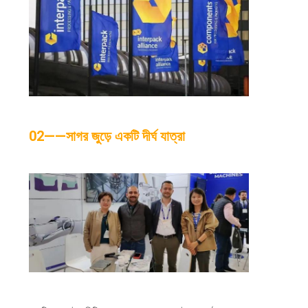
02——সাগর জুড়ে একটি দীর্ঘ যাত্রা