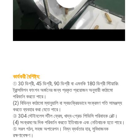
কার্যকরী বৈশিষ্ট্য:
① 30 ডিগ্রী, 45 ডিগ্রী, 90 ডিগ্রী বা এমনকি 180 ডিগ্রী স্টিয়ারিং
ট্রান্সমিশন ফাংশন অর্জনের জন্য প্রকৃত প্রয়োজন অনুযায়ী কাঠামো
পরিবর্তন করতে পারে।
(2) বিভিন্ন কাঠামো ম্যানুয়ালি বা স্বয়ংক্রিয়ভাবে সংক্রমণ গতি সামঞ্জস্য
করতে ব্যবহার করা যেতে পারে।
③ 304 স্টেইনলেস স্টীল ফ্রেম, খাদ্য-গ্রেড পিভিসি পরিবাহক বেল্ট।
(4) সংক্রমণের দিক পরিবর্তন করতে ইতিবাচক এবং নেতিবাচক হতে পারে।
⑤ সরল গঠন, সহজ অপারেশন। নিম্ন ব্যর্থতার হার, সুবিধাজনক
রক্ষণাবেক্ষণ।