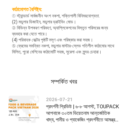
কাঠামোগত বৈশিষ্ট্য:
① স্ট্যান্ডার্ড সার্বজনীন অংশ নকশা, শক্তিশালী বিনিময়যোগ্যতা.
(2) মডুলার ডিজাইন, মডুলার ড্রাইভিং মোড।
③ বিভিন্ন উপকরণ পরিবহণ, অ্যাপ্লিকেশনের বিস্তৃত পরিসরের জন্য
ব্যবহার করা যেতে পারে।
(4) পরিবাহক বেল্টের পৃষ্ঠটি মসৃণ এবং পরিষ্কার করা সহজ।
⑤ ফ্রেমের সমন্বিত নকশা, মডুলার মাস্টার-স্লেভ গতিশীল কাঠামোর সাথে
মিলিত, পুরো মেশিনের কাঠামোটি সহজ, সুরেলা এবং সুন্দর চেহারা।
সম্পর্কিত খবর
2026-07-21
প্রদর্শনী প্রিভিউ | ৬-৮ আগস্ট, TOUPACK
আপনাকে ৩০তম ভিয়েতনাম আন্তর্জাতিক
খাদ্য, পানীয় ও প্যাকেজিং প্রদর্শনীতে আমন্ত্রণ
জানাচ্ছে