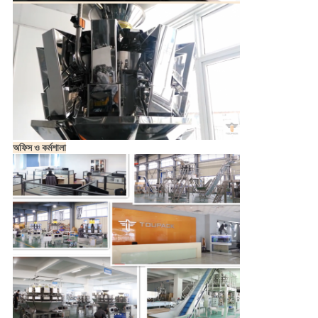
অফিস ও কর্মশালা