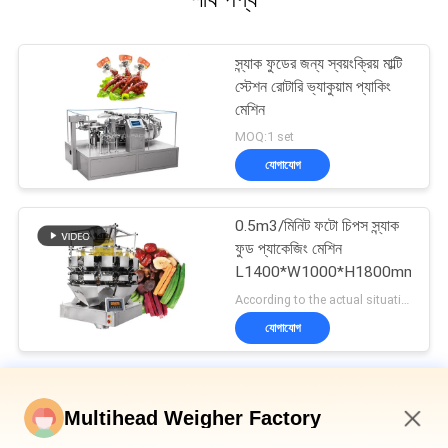
স্ন্যাক ফুডের জন্য স্বয়ংক্রিয় মাল্টি
স্টেশন রোটারি ভ্যাকুয়াম প্যাকিং
মেশিন
MOQ:1 set
যোগাযোগ
0.5m3/মিনিট ফটো চিপস স্ন্যাক
ফুড প্যাকেজিং মেশিন
L1400*W1000*H1800mm
According to the actual situation MOQ:1 set
যোগাযোগ
জলখাবার খাবার প্যাকেজিং মেশিন
Multihead Weigher Factory
ক্যাশু বাদাম মাল্টিহেড ওয়েজার প্যাকেজিং লাইন