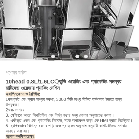
অনুরোধ
করুন
SITEMAP
গোপনীয়তা
নীতি
পণ্যের বর্ণনা
10head 0.8L/1.6LC্যান্ডি ওয়েজিং এবং প্যাকেজিং সমন্বয়
মাল্টিহেড ওয়েজার প্যাকিং মেশিন
অ্যাপ্লিকেশন ও বৈশিষ্ট্য
:
1কমপ্যাক্ট এবং স্থান সাশ্রয় নকশা, 3000 মিমি মধ্যে সীমিত কর্মশালার উচ্চতা জন্য
উপযুক্ত।
2খরচ সাশ্রয়
3. মেশিনকে আরো স্থিতিশীল এবং নির্ভুল করার জন্য সোনার অনুপাতের নকশা।
4. একীভূত ওজন এবং প্যাকেজিং সিস্টেম, সহজ অপারেশন জন্য এক HMI দ্বারা নিয়ন্ত্রিত।
5. ব্যাপকভাবে বিভিন্ন ধরণের পণ্য এবং গ্রাহকের অনুরোধ অনুযায়ী কাস্টমাইজড সমাধান
ব্যবহার করা হয়।
প্রধান কনফিগারেশন
: