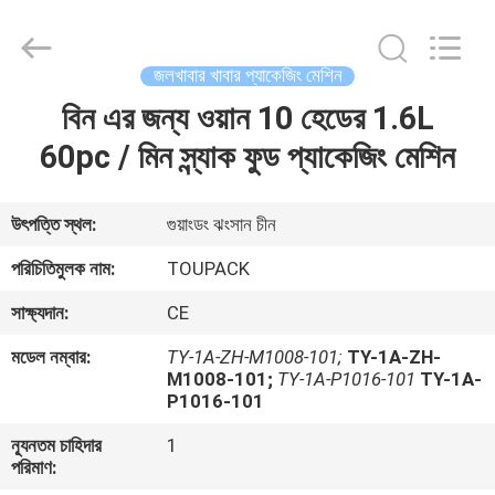
TOUPACK
INTELLIGENT
EQUIPMENT
CO.,
LTD.
জলখাবার খাবার প্যাকেজিং মেশিন
All
Rights
Reserved.
বিন এর জন্য ওয়ান 10 হেডের 1.6L
বাড়ি
60pc / মিন স্ন্যাক ফুড প্যাকেজিং মেশিন
পণ্য
উৎপত্তি স্থল:
গুয়াংডং ঝংসান চীন
আমাদের
পরিচিতিমুলক নাম:
TOUPACK
সম্পর্কে
সাক্ষ্যদান:
CE
মডেল নম্বার:
TY-1A-ZH-M1008-101;
TY-1A-ZH-
ফ্যাক্টরি
M1008-101;
TY-1A-P1016-101
TY-1A-
P1016-101
ট্যুর
ন্যূনতম চাহিদার
1
পরিমাণ:
মান