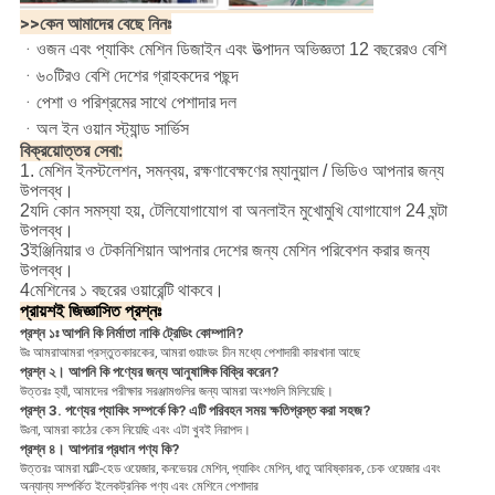
>>কেন আমাদের বেছে নিনঃ
ᆞ
ওজন এবং প্যাকিং মেশিন ডিজাইন এবং উত্পাদন অভিজ্ঞতা 12 বছরেরও বেশি
ᆞ৬০টিরও বেশি দেশের গ্রাহকদের পছন্দ
ᆞপেশা ও পরিশ্রমের সাথে পেশাদার দল
ᆞঅল ইন ওয়ান স্ট্যান্ড সার্ভিস
বিক্রয়োত্তর সেবা:
1. মেশিন ইনস্টলেশন, সমন্বয়, রক্ষণাবেক্ষণের ম্যানুয়াল / ভিডিও আপনার জন্য
উপলব্ধ।
2যদি কোন সমস্যা হয়, টেলিযোগাযোগ বা অনলাইন মুখোমুখি যোগাযোগ 24 ঘন্টা
উপলব্ধ।
3ইঞ্জিনিয়ার ও টেকনিশিয়ান আপনার দেশের জন্য মেশিন পরিবেশন করার জন্য
উপলব্ধ।
4মেশিনের ১ বছরের ওয়ারেন্টি থাকবে।
প্রায়শই জিজ্ঞাসিত প্রশ্নঃ
প্রশ্ন ১ঃ আপনি কি নির্মাতা নাকি ট্রেডিং কোম্পানি?
উঃ আমরা
আমরা প্রস্তুতকারকের, আমরা গুয়াংডং চীন মধ্যে পেশাদারী কারখানা আছে
প্রশ্ন ২। আপনি কি পণ্যের জন্য আনুষাঙ্গিক বিক্রি করেন?
উত্তরঃ হ্যাঁ, আমাদের পরীক্ষার সরঞ্জামগুলির জন্য আমরা অংশগুলি মিলিয়েছি।
প্রশ্ন 3. পণ্যের প্যাকিং সম্পর্কে কি? এটি পরিবহন সময় ক্ষতিগ্রস্ত করা সহজ?
উঃ
না, আমরা কাঠের কেস নিয়েছি এবং এটা খুবই নিরাপদ।
প্রশ্ন ৪। আপনার প্রধান পণ্য কি?
উত্তরঃ আমরা মাল্টি-হেড ওয়েজার, কনভেয়র মেশিন, প্যাকিং মেশিন, ধাতু আবিষ্কারক, চেক ওয়েজার এবং
অন্যান্য সম্পর্কিত ইলেকট্রনিক পণ্য এবং মেশিনে পেশাদার