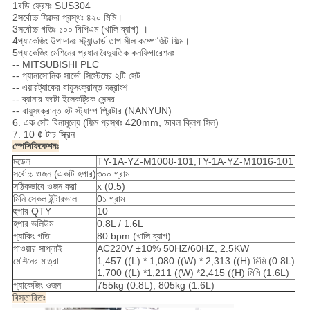
1বডি ফ্রেমঃ SUS304
2সর্বোচ্চ ফিল্মের প্রস্থঃ ৪২০ মিমি।
3সর্বোচ্চ গতিঃ ১০০ বিপিএম (খালি ব্যাগ) ।
4প্যাকেজিং উপাদানঃ স্ট্যান্ডার্ড তাপ সীল কম্পোজিট ফিল্ম।
5প্যাকেজিং মেশিনের প্রধান বৈদ্যুতিক কনফিগারেশনঃ
-- MITSUBISHI PLC
-- প্যানাসোনিক সার্ভো সিস্টেমের ২টি সেট
-- এয়ারট্যাকের বায়ুসংক্রান্ত যন্ত্রাংশ
-- ব্যানার ফটো ইলেকট্রিক সেন্সর
-- বায়ুসংক্রান্ত হট স্ট্যাম্প প্রিন্টার (NANYUN)
6. এক সেট বিনামূল্যে (ফিল্ম প্রস্থঃ 420mm, ডাবল ক্লিপ সিল)
7. 10 ¢ টাচ স্ক্রিন
স্পেসিফিকেশনঃ
মডেল
TY-1A-YZ-M1008-101,TY-1A-YZ-M1016-101
সর্বোচ্চ ওজন (একটি হপার)
৩০০ গ্রাম
সঠিকভাবে ওজন করা
x (0.5)
মিনি স্কেল ইন্টারভাল
0১ গ্রাম
হুপার QTY
10
হপার ভলিউম
0.8L / 1.6L
প্যাকিং গতি
80 bpm (খালি ব্যাগ)
পাওয়ার সাপ্লাই
AC220V ±10% 50HZ/60HZ, 2.5KW
মেশিনের মাত্রা
1,457 ((L) * 1,080 ((W) * 2,313 ((H) মিমি (0.8L)
1,700 ((L) *1,211 ((W) *2,415 ((H) মিমি (1.6L)
প্যাকেজিং ওজন
755kg (0.8L); 805kg (1.6L)
বিস্তারিতঃ