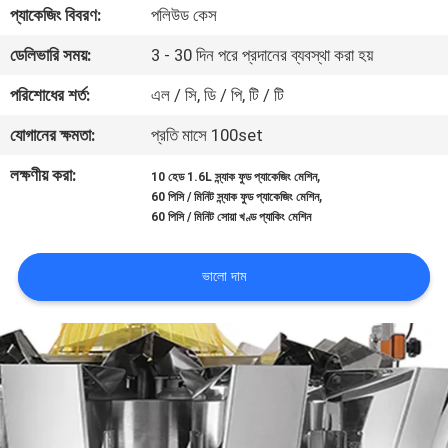
প্যাকেজিং বিবরণ:
পলিউড কেস
নিয়ন্ত্রণ
ডেলিভারি সময়:
3 - 30 দিন পরে প্রদানের ব্যবস্থা করা হয়
আমাদের
পরিশোধের শর্ত:
এল / সি, ডি / পি, টি / টি
সাথে
যোগানের ক্ষমতা:
প্রতি মাসে 100set
যোগাযোগ
লক্ষণীয় করা:
,
10 হেড 1.6L স্ন্যাক ফুড প্যাকেজিং মেশিন
করুন
,
60 পিসি / মিনিট স্ন্যাক ফুড প্যাকেজিং মেশিন
60 পিসি / মিনিট সোয়া খণ্ড প্যাকিং মেশিন
খবর
ভালো দাম
মামলা
একটি
উদ্ধৃতি