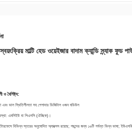
না
য়ংক্রিয় মাল্টি হেড ওয়েইজার বাদাম ক্যান্ডি স্ন্যাক ফুড
লী ও বৈশিষ্ট্য:
ুলতা এবং ভাল স্থিতিশীলতা সহ পেশাদার ডিজিটাল ওজন মডিউল
 ব্যবস্থা: এমসিইউ বা পিএলসি (ঐচ্ছিক)।
 ইন্টারফেসে বিভিন্ন স্তরের অনুমোদিত অ্যাক্সেস রয়েছে; পছন্দের জন্য ১৬টি পর্যন্ত ভিন্ন ভাষা; ইউএ