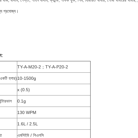
জের বীজ, বাদাম, পেস্তা, পাইন বাদাম, ক্যান্ডি, পাফড ফুড, শিম, হিমায়িত খাবার, পোষা খাবারের খাবার,
য প্রযোজ্য।
ন:
TY-A-M20-2；TY-A-P20-2
(একটি হপার)
10-1500g
x (0.5)
ইন্টারভাল
0.1g
130 WPM
1.6L / 2.5L
থা
এমসিইউ / পিএলসি