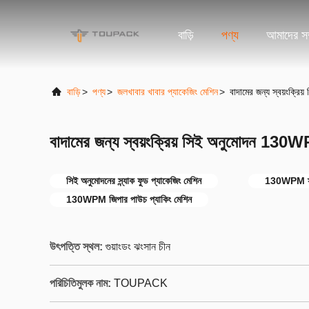
বাড়ি
পণ্য
আমাদের সম্
বাড়ি
>
পণ্য
>
জলখাবার খাবার প্যাকেজিং মেশিন
>
বাদামের জন্য স্বয়ংক্র
বাদামের জন্য স্বয়ংক্রিয় সিই অনুমোদন 130W
সিই অনুমোদনের স্ন্যাক ফুড প্যাকেজিং মেশিন
130WPM স্না
130WPM জিপার পাউচ প্যাকিং মেশিন
উৎপত্তি স্থল:
গুয়াংডং ঝংসান চীন
পরিচিতিমুলক নাম:
TOUPACK