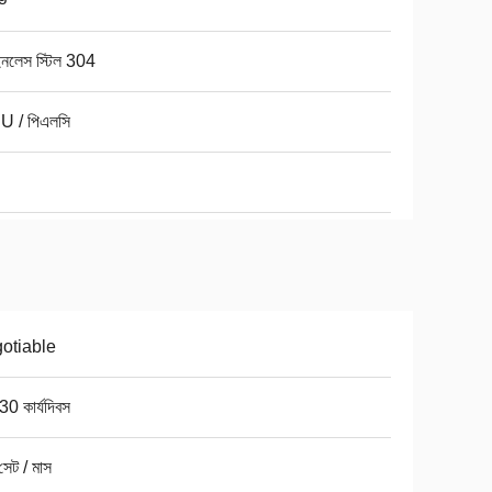
ইনলেস স্টিল 304
 / পিএলসি
otiable
0 কার্যদিবস
েট / মাস