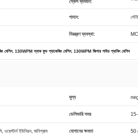
স্কেল ব্যবধান
:
পাদান:
স্টে
নিয়ন্ত্রণ ব্যবস্থা:
MCU
,
,
জিং মেশিন
130WPM স্নাক ফুড প্যাকেজিং মেশিন
130WPM জিপার পাউচ প্যাকিং মেশিন
মূল্য
neg
ডেলিভারি সময়
15-3
ি, ওয়েস্টার্ন ইউনিয়ন, মানিগ্রাম
যোগানের ক্ষমতা
50 স