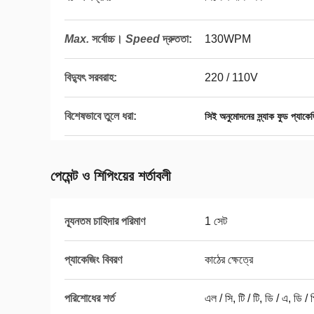
Max.
সর্বোচ্চ।
Speed
দ্রুততা
:
130WPM
বিদ্যুৎ সরবরাহ:
220 / 110V
বিশেষভাবে তুলে ধরা:
সিই অনুমোদনের স্ন্যাক ফুড প্যাকে
পেমেন্ট ও শিপিংয়ের শর্তাবলী
ন্যূনতম চাহিদার পরিমাণ
1 সেট
প্যাকেজিং বিবরণ
কাঠের ক্ষেত্রে
পরিশোধের শর্ত
এল / সি, টি / টি, ডি / এ, ডি / প