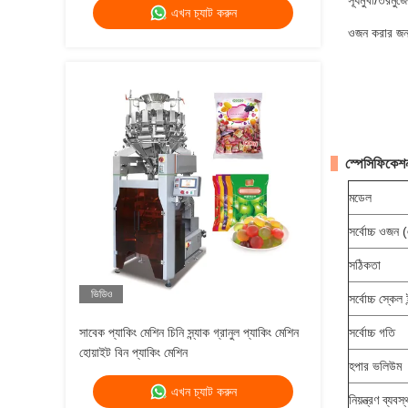
সূর্যমুখী/তরমু
এখন চ্যাট করুন
ওজন করার জন্
স্পেসিফিকেশ
মডেল
সর্বোচ্চ ওজন 
সঠিকতা
ভিডিও
সর্বোচ্চ স্কেল 
সাবেক প্যাকিং মেশিন চিনি স্ন্যাক গ্রানুল প্যাকিং মেশিন
সর্বোচ্চ গতি
হোয়াইট বিন প্যাকিং মেশিন
হপার ভলিউম
এখন চ্যাট করুন
নিয়ন্ত্রণ ব্যবস্