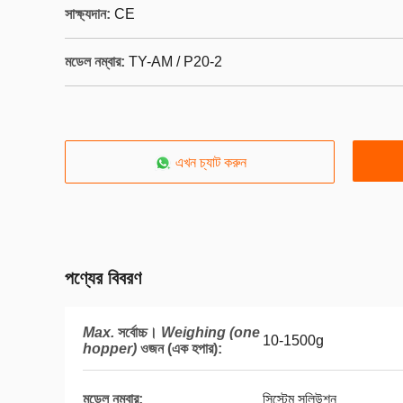
সাক্ষ্যদান:
CE
মডেল নম্বার:
TY-AM / P20-2
এখন চ্যাট করুন
পণ্যের বিবরণ
Max.
সর্বোচ্চ।
Weighing (one
10-1500g
hopper)
ওজন (এক হপার)
:
মডেল নম্বার:
সিস্টেম সলিউশন