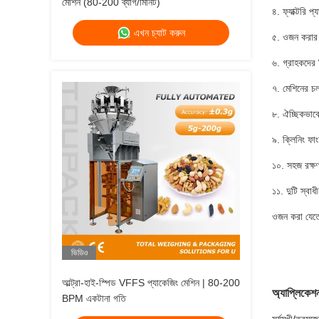
মেশিন (80-200 ব্যাগ/মিনিট)
৪. ফ্যাক্টরি প
এখন চ্যাট করুন
৫. ওজন করার স
৬. গ্রাহকদের
৭. মেশিনের চল
৮. ঐচ্ছিকভা
৯. ক্লিনিং ফা
১০. সহজ রক্ষণা
১১. দুটি স্বা
ওজন করা যেতে
ভিডিও
আল্ট্রা-হাই-স্পিড VFFS প্যাকেজিং মেশিন | 80-200
অ্যাপ্লিকেশ
BPM একটানা গতি