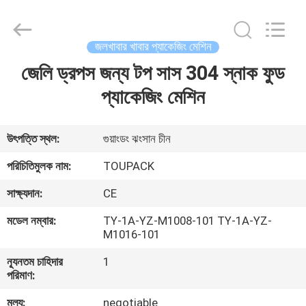
TOUPACK
INTELLIGENT
EQUIPMENT
CO.,
LTD.
জলখাবার খাবার প্যাকেজিং মেশিন
All
Rights
Reserved.
জেলি ড্রপস জন্য টপ সাস 304 স্নাক ফুড
বাড়ি
প্যাকেজিং মেশিন
পণ্য
উৎপত্তি স্থল:
গুয়াংডং ঝংসান চীন
আমাদের
পরিচিতিমুলক নাম:
TOUPACK
সম্পর্কে
সাক্ষ্যদান:
CE
মডেল নম্বার:
TY-1A-YZ-M1008-101 TY-1A-YZ-
ফ্যাক্টরি
M1016-101
ট্যুর
ন্যূনতম চাহিদার
1
পরিমাণ:
মান
মূল্য:
negotiable