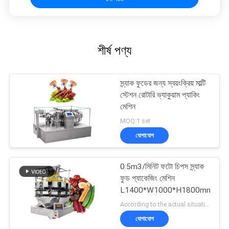
শীর্ষ পণ্য
স্ন্যাক ফুডের জন্য স্বয়ংক্রিয় মাল্টি
স্টেশন রোটারি ভ্যাকুয়াম প্যাকিং
মেশিন
MOQ:1 set
যোগাযোগ
0.5m3/মিনিট ফটো চিপস স্ন্যাক
ফুড প্যাকেজিং মেশিন
L1400*W1000*H1800mm
According to the actual situation MOQ:1 set
যোগাযোগ