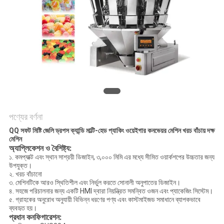
অনুরোধ
করুন
SITEMAP
গোপনীয়তা
নীতি
পণ্যের বর্ণনা
QQ সফট মিষ্টি জেলি ড্রপস ক্যান্ডি মাল্টি-হেড প্যাকিং ওয়েইগার কনভেয়র মেশিন খরচ বাঁচায় দক্ষ
মেশিন
অ্যাপ্লিকেশন ও বৈশিষ্ট্য:
১. কমপ্যাক্ট এবং স্থান সাশ্রয়ী ডিজাইন, ৩,০০০ মিমি এর মধ্যে সীমিত ওয়ার্কশপের উচ্চতার জন্য
উপযুক্ত।
২. খরচ বাঁচানো
৩. মেশিনটিকে আরও স্থিতিশীল এবং নির্ভুল করতে সোনালী অনুপাতের ডিজাইন।
৪. সহজে পরিচালনার জন্য একটি HMI দ্বারা নিয়ন্ত্রিত সমন্বিত ওজন এবং প্যাকেজিং সিস্টেম।
৫. গ্রাহকের অনুরোধ অনুযায়ী বিভিন্ন ধরণের পণ্য এবং কাস্টমাইজড সমাধানে ব্যাপকভাবে
ব্যবহৃত হয়।
প্রধান কনফিগারেশন: