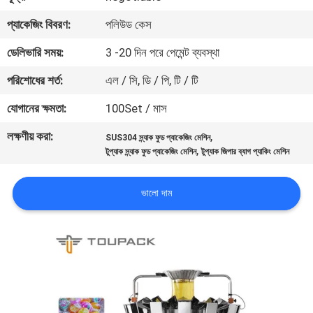
নিয়ন্ত্রণ
প্যাকেজিং বিবরণ:
পলিউড কেস
ডেলিভারি সময়:
3 -20 দিন পরে পেমেন্ট ব্যবস্থা
আমাদের
পরিশোধের শর্ত:
এল / সি, ডি / পি, টি / টি
সাথে
যোগাযোগ
যোগানের ক্ষমতা:
100Set / মাস
করুন
লক্ষণীয় করা:
,
SUS304 স্ন্যাক ফুড প্যাকেজিং মেশিন
,
টুপ্যাক স্ন্যাক ফুড প্যাকেজিং মেশিন
টুপ্যাক জিপার ব্যাগ প্যাকিং মেশিন
খবর
ভালো দাম
মামলা
একটি
উদ্ধৃতি