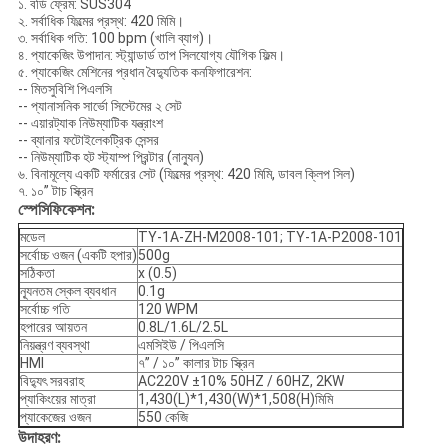
১. বডি ফ্রেম: SUS304
২. সর্বাধিক ফিল্মের প্রস্থ: 420 মিমি।
৩. সর্বাধিক গতি: 100 bpm (খালি ব্যাগ)।
৪. প্যাকেজিং উপাদান: স্ট্যান্ডার্ড তাপ সিলযোগ্য যৌগিক ফিল্ম।
৫. প্যাকেজিং মেশিনের প্রধান বৈদ্যুতিক কনফিগারেশন:
-- মিতসুবিশি পিএলসি
-- প্যানাসনিক সার্ভো সিস্টেমের ২ সেট
-- এয়ারট্যাক নিউম্যাটিক যন্ত্রাংশ
-- ব্যানার ফটোইলেকট্রিক সেন্সর
-- নিউম্যাটিক হট স্ট্যাম্প প্রিন্টার (নান্যুন)
৬. বিনামূল্যে একটি ফর্মারের সেট (ফিল্মের প্রস্থ: 420 মিমি, ডাবল ক্লিপ সিল)
৭. ১০” টাচ স্ক্রিন
স্পেসিফিকেশন:
মডেল
TY-1A-ZH-M2008-101; TY-1A-P2008-101
সর্বোচ্চ ওজন (একটি হপার)
500g
সঠিকতা
x (0.5)
ন্যূনতম স্কেল ব্যবধান
0.1g
সর্বোচ্চ গতি
120 WPM
হপারের আয়তন
0.8L/1.6L/2.5L
নিয়ন্ত্রণ ব্যবস্থা
এমসিইউ / পিএলসি
HMI
৭’’ / ১০’’ কালার টাচ স্ক্রিন
বিদ্যুৎ সরবরাহ
AC220V ±10% 50HZ / 60HZ, 2KW
প্যাকিংয়ের মাত্রা
1,430(L)*1,430(W)*1,508(H)মিমি
প্যাকেজের ওজন
550 কেজি
উদাহরণ: