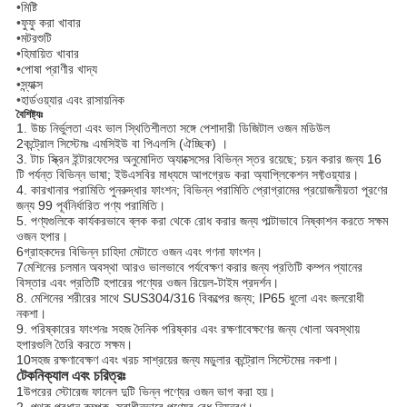
•
মিষ্টি
•
ফুফু করা খাবার
•
মটরশুটি
•
হিমায়িত খাবার
•
পোষা প্রাণীর খাদ্য
•
স্ন্যাক্স
•
হার্ডওয়্যার এবং রাসায়নিক
বৈশিষ্ট্যঃ
1. উচ্চ নির্ভুলতা এবং ভাল স্থিতিশীলতা সঙ্গে পেশাদারী ডিজিটাল ওজন মডিউল
2কন্ট্রোল সিস্টেমঃ এমসিইউ বা পিএলসি (ঐচ্ছিক) ।
3. টাচ স্ক্রিন ইন্টারফেসের অনুমোদিত অ্যাক্সেসের বিভিন্ন স্তর রয়েছে; চয়ন করার জন্য 16
টি পর্যন্ত বিভিন্ন ভাষা; ইউএসবির মাধ্যমে আপগ্রেড করা অ্যাপ্লিকেশন সফ্টওয়্যার।
4. কারখানার পরামিতি পুনরুদ্ধার ফাংশন; বিভিন্ন পরামিতি প্রোগ্রামের প্রয়োজনীয়তা পূরণের
জন্য 99 পূর্বনির্ধারিত পণ্য পরামিতি।
5. পণ্যগুলিকে কার্যকরভাবে ব্লক করা থেকে রোধ করার জন্য পাল্টাভাবে নিষ্কাশন করতে সক্ষম
ওজন হপার।
6গ্রাহকদের বিভিন্ন চাহিদা মেটাতে ওজন এবং গণনা ফাংশন।
7মেশিনের চলমান অবস্থা আরও ভালভাবে পর্যবেক্ষণ করার জন্য প্রতিটি কম্পন প্যানের
বিস্তার এবং প্রতিটি হপারের পণ্যের ওজন রিয়েল-টাইম প্রদর্শন।
8. মেশিনের শরীরের সাথে SUS304/316 বিকল্পের জন্য; IP65 ধুলো এবং জলরোধী
নকশা।
9. পরিষ্কারের ফাংশনঃ সহজ দৈনিক পরিষ্কার এবং রক্ষণাবেক্ষণের জন্য খোলা অবস্থায়
হপারগুলি তৈরি করতে সক্ষম।
10সহজ রক্ষণাবেক্ষণ এবং খরচ সাশ্রয়ের জন্য মডুলার কন্ট্রোল সিস্টেমের নকশা।
টেকনিক্যাল এবং চরিত্রঃ
1উপরের স্টোরেজ ফানেল দুটি ভিন্ন পণ্যের ওজন ভাগ করা হয়।