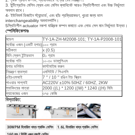
2. পৃথক প্রধান কম্পক, স্বাধীনভাবে পণ্যের বেধ নিয়ন্ত্রণ।
3. ইন্টিগ্রেটেড মেশিন ফ্রেম এবং মেশিন ক্যাবিনেট আরও স্থিতিশীলতা এবং উচ্চ নির্ভুলতা
অবদান রাখে।
4- ইউনিফর্ম ডিজাইন স্ট্যান্ডার্ড, এবং ছাঁচ প্রক্রিয়াকরণ, খুচরা জন্য ভাল
interchangeability অবদান
পার্টস।
5স্থিতিশীল actuator নকশা যান্ত্রিক কম্পন কমাতে এবং লোড সেল মান নির্ভুলতা উন্নত।
স্পেসিফিকেশনঃ
মডেল
TY-1A-ZH-M2008-101; TY-1A-P2008-101
সর্বোচ্চ ওজন (একটি হপার)
১০০ গ্রাম
সঠিকতা
x (0.5)
মিনি স্কেল ইন্টারভাল
0১ গ্রাম
সর্বোচ্চ গতি
১০-৩০ ডাব্লুপিএম
হপার ভলিউম
কাস্টমাইজ করুন
নিয়ন্ত্রণ ব্যবস্থা
এমসিইউ / পিএলসি
এইচএমআই
7 ′′ / 10 ′′ রঙিন টাচ স্ক্রিন
পাওয়ার সাপ্লাই
AC220V ±10% 50HZ / 60HZ, 2KW
প্যাকিংয়ের মাত্রা
2000 ((L) * 1200 ((W) * 1240 ((H) মিমি
প্যাকেজের ওজন
৩৭৫ কেজি
বিস্তারিত:
30WPM হিমায়িত খাদ্য প্যাকিং মেশিন
1.6L হিমায়িত খাদ্য প্যাকিং মেশিন
160 বার / মিনিট ওজন বাছাই মেশিন