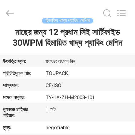
TOUPACK
INTELLIGENT
EQUIPMENT
CO.,
LTD.
হিমায়িত খাদ্য প্যাকিং মেশিন
All
Rights
Reserved.
মাছের জন্য 12 প্রধান সিই সার্টিফাইড
বাড়ি
30WPM হিমায়িত খাদ্য প্যাকিং মেশিন
পণ্য
উৎপত্তি স্থল:
গুয়াংডং ঝংসান চীন
আমাদের
পরিচিতিমুলক নাম:
TOUPACK
সম্পর্কে
সাক্ষ্যদান:
CE/ISO
মডেল নম্বার:
TY-1A-ZH-M2008-101
ফ্যাক্টরি
ন্যূনতম চাহিদার
1 সেট
ট্যুর
পরিমাণ:
মূল্য:
negotiable
মান