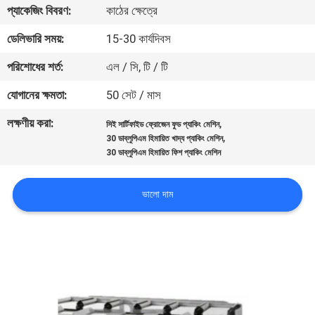
প্যাকেজিং বিবরণ:
কাঠের ক্ষেত্রে
নিয়ন্ত্রণ
ডেলিভারি সময়:
15-30 কার্যদিবস
আমাদের
পরিশোধের শর্ত:
এল / সি, টি / টি
সাথে
যোগানের ক্ষমতা:
50 সেট / মাস
যোগাযোগ
লক্ষণীয় করা:
,
সিই সার্টিফাইড ফ্রোজেন ফুড প্যাকিং মেশিন
করুন
,
30 ডাব্লুপিএম হিমায়িত খাদ্য প্যাকিং মেশিন
30 ডাব্লুপিএম হিমায়িত ফিশ প্যাকিং মেশিন
খবর
ভালো দাম
মামলা
একটি
উদ্ধৃতি