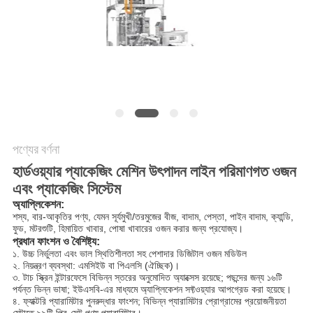
অনুরোধ
করুন
SITEMAP
গোপনীয়তা
নীতি
পণ্যের বর্ণনা
হার্ডওয়্যার প্যাকেজিং মেশিন উৎপাদন লাইন পরিমাণগত ওজন
এবং প্যাকেজিং সিস্টেম
অ্যাপ্লিকেশন
:
শস্য, বার-আকৃতির পণ্য, যেমন সূর্যমুখী/তরমুজের বীজ, বাদাম, পেস্তা, পাইন বাদাম, ক্যান্ডি,
ফুড, মটরশুটি, হিমায়িত খাবার, পোষা খাবারের ওজন করার জন্য প্রযোজ্য।
প্রধান ফাংশন ও বৈশিষ্ট্য
:
১. উচ্চ নির্ভুলতা এবং ভাল স্থিতিশীলতা সহ পেশাদার ডিজিটাল ওজন মডিউল
২. নিয়ন্ত্রণ ব্যবস্থা: এমসিইউ বা পিএলসি (ঐচ্ছিক)।
৩. টাচ স্ক্রিন ইন্টারফেসে বিভিন্ন স্তরের অনুমোদিত অ্যাক্সেস রয়েছে; পছন্দের জন্য ১৬টি
পর্যন্ত ভিন্ন ভাষা; ইউএসবি-এর মাধ্যমে অ্যাপ্লিকেশন সফ্টওয়্যার আপগ্রেড করা হয়েছে।
৪. ফ্যাক্টরি প্যারামিটার পুনরুদ্ধার ফাংশন; বিভিন্ন প্যারামিটার প্রোগ্রামের প্রয়োজনীয়তা