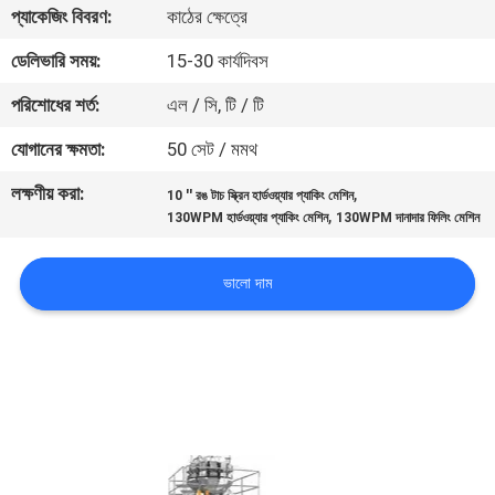
প্যাকেজিং বিবরণ:
কাঠের ক্ষেত্রে
নিয়ন্ত্রণ
ডেলিভারি সময়:
15-30 কার্যদিবস
আমাদের
পরিশোধের শর্ত:
এল / সি, টি / টি
সাথে
যোগানের ক্ষমতা:
50 সেট / মমথ
যোগাযোগ
লক্ষণীয় করা:
,
10 '' রঙ টাচ স্ক্রিন হার্ডওয়্যার প্যাকিং মেশিন
করুন
,
130WPM হার্ডওয়্যার প্যাকিং মেশিন
130WPM দানাদার ফিলিং মেশিন
খবর
ভালো দাম
মামলা
একটি
উদ্ধৃতি