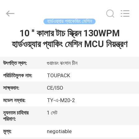
TOUPACK
INTELLIGENT
EQUIPMENT
CO.,
LTD.
হার্ডওয়্যার প্যাকেজিং মেশিন
All
Rights
Reserved.
10 '' কালার টাচ স্ক্রিন 130WPM
বাড়ি
হার্ডওয়্যার প্যাকিং মেশিন MCU নিয়ন্ত্রণ
পণ্য
উৎপত্তি স্থল:
গুয়াংডং ঝংসান চীন
আমাদের
পরিচিতিমুলক নাম:
TOUPACK
সম্পর্কে
সাক্ষ্যদান:
CE/ISO
মডেল নম্বার:
TY-এ-M20-2
ফ্যাক্টরি
ন্যূনতম চাহিদার
1 সেট
ট্যুর
পরিমাণ:
মূল্য:
negotiable
মান