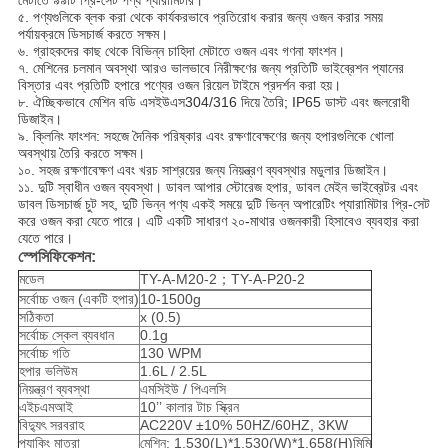
মেটাতে ৯৯টি প্রি-সেট পণ্য প্যারামিটার।
৫. পণ্যগুলিকে ব্লক করা থেকে কার্যকরভাবে প্রতিরোধ করার জন্য ওজন করার সময়
পর্যায়ক্রমে ডিসচার্জ করতে সক্ষম।
৬. গ্রাহকদের কাছ থেকে বিভিন্ন চাহিদা মেটাতে ওজন এবং গণনা ফাংশন।
৭. মেশিনের চলমান অবস্থা আরও ভালভাবে নিরীক্ষণের জন্য প্রতিটি ভাইব্রেশন প্যানের
বিস্তার এবং প্রতিটি হপারে পণ্যের ওজন রিয়েল টাইমে প্রদর্শন করা হয়।
৮. ঐচ্ছিকভাবে মেশিন বডি এসইউএস304/316 দিয়ে তৈরি; IP65 ডাস্ট এবং জলরোধী
ডিজাইন।
৯. ক্লিনিং ফাংশন: সহজে দৈনিক পরিষ্কার এবং রক্ষণাবেক্ষণের জন্য হপারগুলিকে খোলা
অবস্থায় তৈরি করতে সক্ষম।
১০. সহজ রক্ষণাবেক্ষণ এবং খরচ সাশ্রয়ের জন্য নিয়ন্ত্রণ ব্যবস্থার মডুলার ডিজাইন।
১১. দুটি স্বাধীন ওজন ব্যবস্থা। ডাবল আপার স্টোরেজ হপার, ডাবল মেইন ভাইব্রেটর এবং
ডাবল ডিসচার্জ চুট সহ, দুটি ভিন্ন পণ্য একই সময়ে দুটি ভিন্ন অপারেটিং প্যারামিটার প্রি-সেট
করে ওজন করা যেতে পারে। এটি একটি সাধারণ ২০-মাথার ওজনকারী হিসাবেও ব্যবহার করা
যেতে পারে।
স্পেসিফিকেশন:
মডেল
TY-A-M20-2；TY-A-P20-2
সর্বোচ্চ ওজন (একটি হপার)
10-1500g
সঠিকতা
x (0.5)
সর্বোচ্চ স্কেল ব্যবধান
0.1g
সর্বোচ্চ গতি
130 WPM
হপার ভলিউম
1.6L / 2.5L
নিয়ন্ত্রণ ব্যবস্থা
এমসিইউ / পিএলসি
এইচএমআই
10’’ কালার টাচ স্ক্রিন
বিদ্যুৎ সরবরাহ
AC220V ±10% 50HZ/60HZ, 3KW
প্যাকিং মাত্রা
মেশিন: 1,530(L)*1,530(W)*1,658(H)মিমি