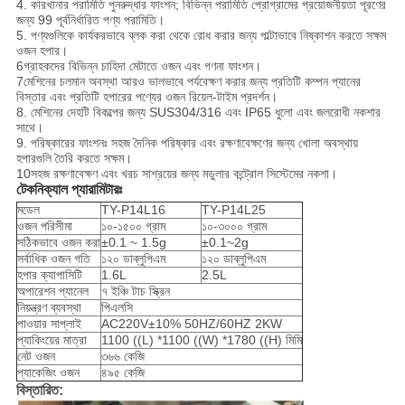
4. কারখানার পরামিতি পুনরুদ্ধার ফাংশন; বিভিন্ন পরামিতি প্রোগ্রামের প্রয়োজনীয়তা পূরণের
জন্য 99 পূর্বনির্ধারিত পণ্য পরামিতি।
5. পণ্যগুলিকে কার্যকরভাবে ব্লক করা থেকে রোধ করার জন্য পাল্টাভাবে নিষ্কাশন করতে সক্ষম
ওজন হপার।
6গ্রাহকদের বিভিন্ন চাহিদা মেটাতে ওজন এবং গণনা ফাংশন।
7মেশিনের চলমান অবস্থা আরও ভালভাবে পর্যবেক্ষণ করার জন্য প্রতিটি কম্পন প্যানের
বিস্তার এবং প্রতিটি হপারের পণ্যের ওজন রিয়েল-টাইম প্রদর্শন।
8. মেশিনের দেহটি বিকল্পের জন্য SUS304/316 এবং IP65 ধুলো এবং জলরোধী নকশার
সাথে।
9. পরিষ্কারের ফাংশনঃ সহজ দৈনিক পরিষ্কার এবং রক্ষণাবেক্ষণের জন্য খোলা অবস্থায়
হপারগুলি তৈরি করতে সক্ষম।
10সহজ রক্ষণাবেক্ষণ এবং খরচ সাশ্রয়ের জন্য মডুলার কন্ট্রোল সিস্টেমের নকশা।
টেকনিক্যাল প্যারামিটারঃ
মডেল
TY-P14L16
TY-P14L25
ওজন পরিসীমা
১০-১৫০০ গ্রাম
১০-৩০০০ গ্রাম
সঠিকভাবে ওজন করা
±0.1 ~ 1.5g
±0.1~2g
সর্বাধিক ওজন গতি
১২০ ডাব্লুপিএম
১২০ ডাব্লুপিএম
হপার ক্যাপাসিটি
1.6L
2.5L
অপারেশন প্যানেল
৭ ইঞ্চি টাচ স্ক্রিন
নিয়ন্ত্রণ ব্যবস্থা
পিএলসি
পাওয়ার সাপ্লাই
AC220V±10% 50HZ/60HZ 2KW
প্যাকিংয়ের মাত্রা
1100 ((L) *1100 ((W) *1780 ((H) মিমি
নেট ওজন
৩৬৬ কেজি
প্যাকেজিং ওজন
৪৯৫ কেজি
বিস্তারিত: