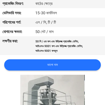
প্যাকেজিং বিবরণ:
কাঠের ক্ষেত্রে
নিয়ন্ত্রণ
ডেলিভারি সময়:
15-30 কার্যদিবস
আমাদের
পরিশোধের শর্ত:
এল / সি, টি / টি
সাথে
যোগানের ক্ষমতা:
50 সেট / মাস
যোগাযোগ
লক্ষণীয় করা:
,
50 পি / এম ফল এবং উদ্ভিজ্জ প্যাকেজিং মেশিন
করুন
,
আইএসও 9001 ফল এবং উদ্ভিজ্জ প্যাকেজিং মেশিন
আইএসও 9001 ফলমূল
খবর
ভালো দাম
মামলা
একটি
উদ্ধৃতি