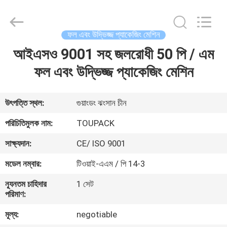
TOUPACK
INTELLIGENT
EQUIPMENT
CO.,
LTD.
ফল এবং উদ্ভিজ্জ প্যাকেজিং মেশিন
All
Rights
Reserved.
আইএসও 9001 সহ জলরোধী 50 পি / এম
বাড়ি
ফল এবং উদ্ভিজ্জ প্যাকেজিং মেশিন
পণ্য
উৎপত্তি স্থল:
গুয়াংডং ঝংসান চীন
আমাদের
পরিচিতিমুলক নাম:
TOUPACK
সম্পর্কে
সাক্ষ্যদান:
CE/ ISO 9001
মডেল নম্বার:
টিওয়াই-এএম / পি 14-3
ফ্যাক্টরি
ন্যূনতম চাহিদার
1 সেট
ট্যুর
পরিমাণ:
মূল্য:
negotiable
মান