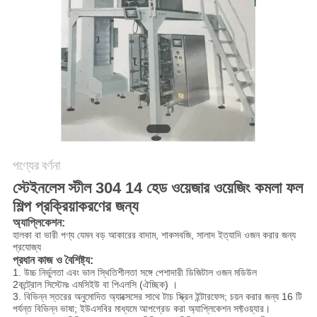
অনুরোধ
করুন
SITEMAP
গোপনীয়তা
নীতি
পণ্যের বর্ণনা
স্টেইনলেস স্টীল 304 14 হেড ওয়েজার ওয়েজিং কমলা ফল
শিল্প প্রক্রিয়াকরণের জন্য
অ্যাপ্লিকেশন
:
হালকা বা ভারী পণ্য যেমন বড় আকারের বাদাম, শাকসবজি, সালাদ ইত্যাদি ওজন করার জন্য
প্রযোজ্য
প্রধান কাজ ও বৈশিষ্ট্য
:
1. উচ্চ নির্ভুলতা এবং ভাল স্থিতিশীলতা সঙ্গে পেশাদারী ডিজিটাল ওজন মডিউল
2কন্ট্রোল সিস্টেমঃ এমসিইউ বা পিএলসি (ঐচ্ছিক) ।
3. বিভিন্ন স্তরের অনুমোদিত অ্যাক্সেসের সাথে টাচ স্ক্রিন ইন্টারফেস; চয়ন করার জন্য 16 টি
পর্যন্ত বিভিন্ন ভাষা; ইউএসবির মাধ্যমে আপগ্রেড করা অ্যাপ্লিকেশন সফ্টওয়্যার।