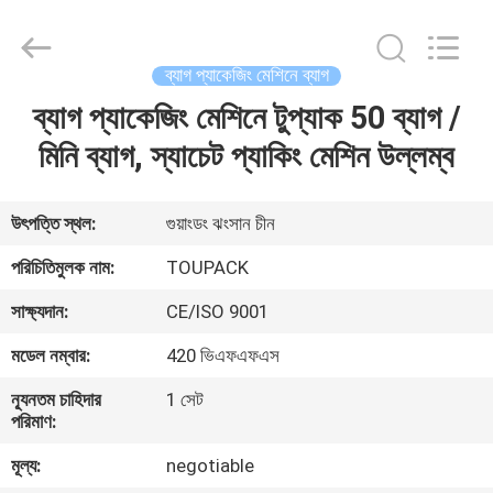
TOUPACK
INTELLIGENT
EQUIPMENT
CO.,
LTD.
ব্যাগ প্যাকেজিং মেশিনে ব্যাগ
All
Rights
Reserved.
ব্যাগ প্যাকেজিং মেশিনে টুপ্যাক 50 ব্যাগ /
বাড়ি
মিনি ব্যাগ, স্যাচেট প্যাকিং মেশিন উল্লম্ব
পণ্য
উৎপত্তি স্থল:
গুয়াংডং ঝংসান চীন
আমাদের
পরিচিতিমুলক নাম:
TOUPACK
সম্পর্কে
সাক্ষ্যদান:
CE/ISO 9001
মডেল নম্বার:
420 ভিএফএফএস
ফ্যাক্টরি
ন্যূনতম চাহিদার
1 সেট
ট্যুর
পরিমাণ:
মূল্য:
negotiable
মান