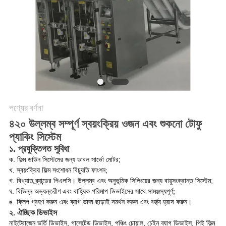
অনুরোধ
করুন
SITEMAP
গোপনীয়তা
নীতি
পণ্যের বর্ণনা
৪২০ উল্লম্ব সম্পূর্ণ স্বয়ংক্রিয় ওজন এবং শুকনো টোফু
প্যাকিং সিস্টেম
১. প্রযুক্তিগত সুবিধা
ক. ফিল্ম ডাউন সিস্টেমের জন্য ডাবল সার্ভো মোটর;
খ. স্বয়ংক্রিয় ফিল্ম সংশোধন বিচ্যুতি ফাংশন;
গ. বিখ্যাত ব্র্যান্ডের পিএলসি। উল্লম্ব এবং অনুভূমিক সিলিংয়ের জন্য বায়ুসংক্রান্ত সিস্টেম;
ঘ. বিভিন্ন অভ্যন্তরীণ এবং বাহ্যিক পরিমাপ ডিভাইসের সাথে সামঞ্জস্যপূর্ণ;
ঙ. ক্লিপ গ্রহণ করুন এবং ব্যাগ ভাঙ্গা ছাড়াই সমর্থন করুন এবং বর্জ্য হ্রাস করুন।
২. ঐচ্ছিক ডিভাইস
নাইট্রোজেন ভর্তি ডিভাইস, গাসেটেড ডিভাইস, পঞ্চিং চোয়াল, চেইন ব্যাগ ডিভাইস, পিই ফিল্ম