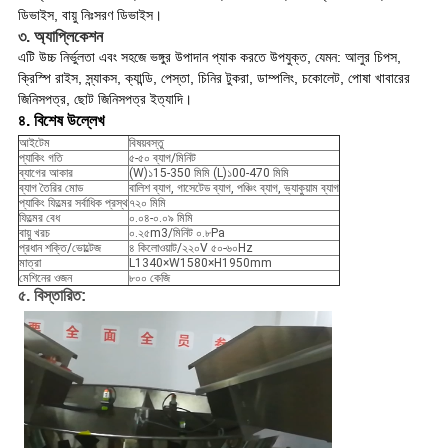
ডিভাইস, বায়ু নিঃসরণ ডিভাইস।
৩. অ্যাপ্লিকেশন
এটি উচ্চ নির্ভুলতা এবং সহজে ভঙ্গুর উপাদান প্যাক করতে উপযুক্ত, যেমন: আলুর চিপস,
ক্রিস্পি রাইস, স্ন্যাকস, ক্যান্ডি, পেস্তা, চিনির টুকরা, ডাম্পলিং, চকোলেট, পোষা খাবারের
জিনিসপত্র, ছোট জিনিসপত্র ইত্যাদি।
৪. বিশেষ উল্লেখ
আইটেম
বিষয়বস্তু
প্যাকিং গতি
৫-৫০ ব্যাগ/মিনিট
ব্যাগের আকার
(W)১15-350 মিমি (L)১00-470 মিমি
ব্যাগ তৈরির মোড
বালিশ ব্যাগ, গাসেটেড ব্যাগ, পঞ্চিং ব্যাগ, ভ্যাকুয়াম ব্যাগ
প্যাকিং ফিল্মের সর্বাধিক প্রস্থ
৭২০ মিমি
ফিল্মের বেধ
০.০৪-০.০৯ মিমি
বায়ু খরচ
০.২৫m3/মিনিট ০.৮Pa
প্রধান শক্তি/ভোল্টেজ
৪ কিলোওয়াট/২২০V ৫০-৬০Hz
মাত্রা
L1340×W1580×H1950mm
মেশিনের ওজন
৮০০ কেজি
৫. বিস্তারিত: