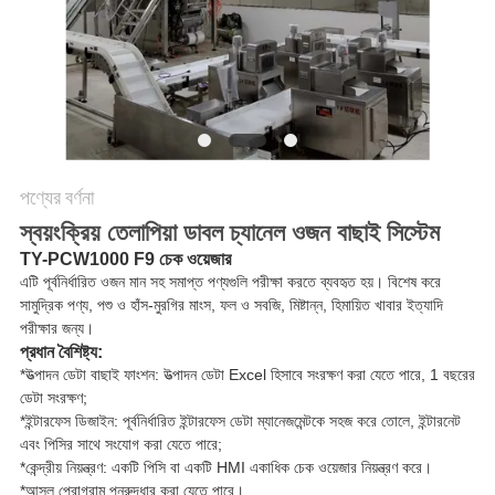
অনুরোধ
করুন
SITEMAP
গোপনীয়তা
পণ্যের বর্ণনা
নীতি
স্বয়ংক্রিয় তেলাপিয়া ডাবল চ্যানেল ওজন বাছাই সিস্টেম
TY-PCW1000 F9 চেক ওয়েজার
এটি পূর্বনির্ধারিত ওজন মান সহ সমাপ্ত পণ্যগুলি পরীক্ষা করতে ব্যবহৃত হয়। বিশেষ করে
সামুদ্রিক পণ্য, পশু ও হাঁস-মুরগির মাংস, ফল ও সবজি, মিষ্টান্ন, হিমায়িত খাবার ইত্যাদি
পরীক্ষার জন্য।
প্রধান বৈশিষ্ট্য:
*উত্পাদন ডেটা বাছাই ফাংশন: উত্পাদন ডেটা Excel হিসাবে সংরক্ষণ করা যেতে পারে, 1 বছরের
ডেটা সংরক্ষণ;
*ইন্টারফেস ডিজাইন: পূর্বনির্ধারিত ইন্টারফেস ডেটা ম্যানেজমেন্টকে সহজ করে তোলে, ইন্টারনেট
এবং পিসির সাথে সংযোগ করা যেতে পারে;
*কেন্দ্রীয় নিয়ন্ত্রণ: একটি পিসি বা একটি HMI একাধিক চেক ওয়েজার নিয়ন্ত্রণ করে।
*আসল প্রোগ্রাম পুনরুদ্ধার করা যেতে পারে।