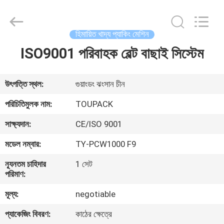
TOUPACK
INTELLIGENT
EQUIPMENT
CO.,
LTD.
হিমায়িত খাদ্য প্যাকিং মেশিন
All
Rights
Reserved.
ISO9001 পরিবাহক বেল্ট বাছাই সিস্টেম
বাড়ি
পণ্য
উৎপত্তি স্থল:
গুয়াংডং ঝংসান চীন
পরিচিতিমুলক নাম:
TOUPACK
আমাদের
সাক্ষ্যদান:
CE/ISO 9001
সম্পর্কে
মডেল নম্বার:
TY-PCW1000 F9
ন্যূনতম চাহিদার
1 সেট
ফ্যাক্টরি
পরিমাণ:
ট্যুর
মূল্য:
negotiable
প্যাকেজিং বিবরণ:
কাঠের ক্ষেত্রে
মান