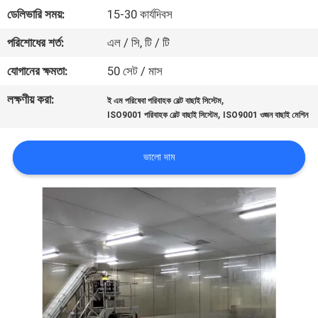
নিয়ন্ত্রণ
ডেলিভারি সময়:
15-30 কার্যদিবস
পরিশোধের শর্ত:
এল / সি, টি / টি
আমাদের
যোগানের ক্ষমতা:
50 সেট / মাস
সাথে
লক্ষণীয় করা:
,
ই এম পরিষেবা পরিবাহক বেল্ট বাছাই সিস্টেম
যোগাযোগ
,
ISO9001 পরিবাহক বেল্ট বাছাই সিস্টেম
ISO9001 ওজন বাছাই মেশিন
করুন
ভালো দাম
খবর
মামলা
একটি
উদ্ধৃতি