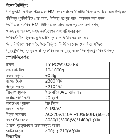
বিশেষ বৈশিষ্ট্য:
* স্ট্যান্ডার্ড মেশিনের গঠন এবং HMI প্রোগ্রামের ডিজাইন বিস্তৃত পণ্যের জন্য উপযুক্ত;
*বিভিন্ন পূর্বনির্ধারিত প্রোগ্রাম, বিভিন্ন পণ্যের সাথে মানানসই করা সহজ;
*স্মার্ট এবং মানবিক HMI ইন্টারফেসের সাথে সহজ প্যানেল অপারেশন;
*সহজ রক্ষণাবেক্ষণ, সহজ ইনস্টলেশন এবং পরিষ্কার করা;
*পরিবর্তনশীল ফ্রিকোয়েন্সি মোটর দ্বারা গতি নিয়মিত করা যায়;
*উচ্চ নির্ভুলতা এবং গতি, উচ্চ নির্ভুলতা ডিজিটাল লোড সেল দিয়ে সজ্জিত;
*শূন্য ট্র্যাকিং; ম্যানুয়াল বা স্বয়ংক্রিয়ভাবে শূন্য, ডায়নামিক শূন্য ট্র্যাকিং উপলব্ধ।
স্পেসিফিকেশন:
মডেল
TY-PCW1000 F9
ওজন পরিসীমা
10-1000g
ওজন নির্ভুলতা
±0.3g
পণ্যের দৈর্ঘ্য
≤300 মিমি
পণ্যের প্রস্থ
≤210 মিমি
নিয়ন্ত্রণ ব্যবস্থা
উচ্চ গতির A/D কন্ট্রোলার
সর্বোচ্চ গতি/মিনিট
20 ব্যাগ
অপারেশন প্যানেল
টাচ স্ক্রিন
সাধারণ শক্তি
0.15KW
বিদ্যুৎ সরবরাহ
AC220V/110V ±10% 50Hz(60Hz)
প্যাকেজিং মাত্রা
3080(L)*898(W)*1489(H)মিমি
ঐচ্ছিক প্রত্যাখ্যান ডিভাইস
সুইং আর্মস
বেল্টের মাত্রা
400(L)*210(W)মিমি
বিস্তারিত: