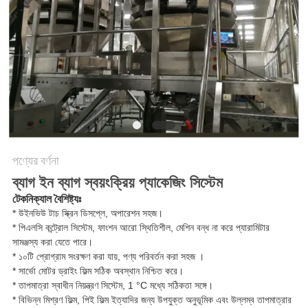
অনুরোধ
করুন
SITEMAP
গোপনীয়তা
নীতি
পণ্যের বর্ণনা
ব্যাগ ইন ব্যাগ স্বয়ংক্রিয় প্যাকেজিং সিস্টেম
টেকনিক্যাল বৈশিষ্ট্যঃ
* উইনভিউ টাচ স্ক্রিন ডিসপ্লে, অপারেশন সহজ।
* পিএলসি কন্ট্রোল সিস্টেম, ফাংশন আরো স্থিতিশীল, মেশিন বন্ধ না করে প্যারামিটার
সামঞ্জস্য করা যেতে পারে।
* ১০টি প্রোগ্রাম সংরক্ষণ করা যায়, পণ্য পরিবর্তন করা সহজ ।
* সার্ভো মোটর ড্রাইং ফিল্ম সঠিক অবস্থান নিশ্চিত করে।
* তাপমাত্রা স্বাধীন নিয়ন্ত্রণ সিস্টেম, 1 °C মধ্যে সঠিকতা সঙ্গে।
* বিভিন্ন মিশ্রণ ফিল্ম, পিই ফিল্ম ইত্যাদির জন্য উপযুক্ত অনুভূমিক এবং উল্লম্ব তাপমাত্রার