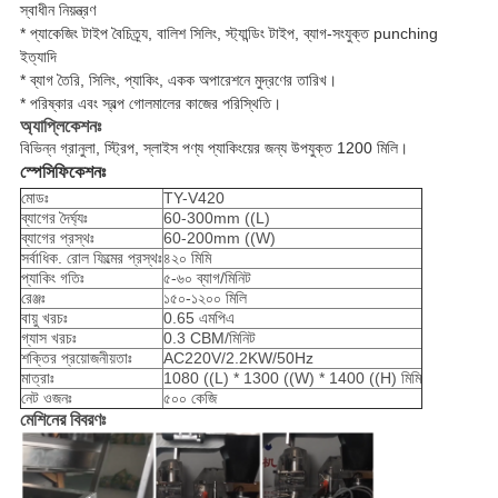
স্বাধীন নিয়ন্ত্রণ
* প্যাকেজিং টাইপ বৈচিত্র্য, বালিশ সিলিং, স্ট্যান্ডিং টাইপ, ব্যাগ-সংযুক্ত punching
ইত্যাদি
* ব্যাগ তৈরি, সিলিং, প্যাকিং, একক অপারেশনে মুদ্রণের তারিখ।
* পরিষ্কার এবং স্বল্প গোলমালের কাজের পরিস্থিতি।
অ্যাপ্লিকেশনঃ
বিভিন্ন গ্রানুলা, স্ট্রিপ, স্লাইস পণ্য প্যাকিংয়ের জন্য উপযুক্ত 1200 মিলি।
স্পেসিফিকেশনঃ
মোডঃ
TY-V420
ব্যাগের দৈর্ঘ্যঃ
60-300mm ((L)
ব্যাগের প্রস্থঃ
60-200mm ((W)
সর্বাধিক. রোল ফিল্মের প্রস্থঃ
৪২০ মিমি
প্যাকিং গতিঃ
৫-৬০ ব্যাগ/মিনিট
রেঞ্জঃ
১৫০-১২০০ মিলি
বায়ু খরচঃ
0.65 এমপিএ
গ্যাস খরচঃ
0.3 CBM/মিনিট
শক্তির প্রয়োজনীয়তাঃ
AC220V/2.2KW/50Hz
মাত্রাঃ
1080 ((L) * 1300 ((W) * 1400 ((H) মিমি
নেট ওজনঃ
৫০০ কেজি
মেশিনের বিবরণঃ