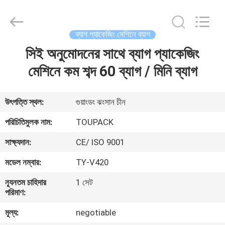
TOUPACK
INTELLIGENT
EQUIPMENT
CO.,
LTD.
ব্যাগ প্যাকেজিং মেশিনে ব্যাগ
All
Rights
Reserved.
সিই অনুমোদনের সাথে ব্যাগ প্যাকেজিং
বাড়ি
মেশিনে কম শব্দ 60 ব্যাগ / মিনি ব্যাগ
পণ্য
উৎপত্তি স্থল:
গুয়াংডং ঝংসান চীন
আমাদের
পরিচিতিমুলক নাম:
TOUPACK
সম্পর্কে
সাক্ষ্যদান:
CE/ ISO 9001
মডেল নম্বার:
TY-V420
ফ্যাক্টরি
ন্যূনতম চাহিদার
1 সেট
ট্যুর
পরিমাণ:
মূল্য:
negotiable
মান