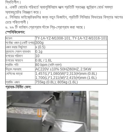
স্থিতিশীল।
৪. একটি বোর্ডের পরিবর্তে অ্যালুমিনিয়াম বক্সে প্রতিটি স্বতন্ত্র কন্ট্রোল বোর্ড সমস্ত
অ্যাকচুয়েটর নিয়ন্ত্রণ করে।
৫. লিনিয়ার ভাইব্রেটরগুলির জন্য নতুন ডিজাইন, প্রতিটি লিনিয়ার ফিডারের বিস্তার আগের
চেয়ে শক্তিশালী।
৬. ৯৯ টি বর্তমান প্রোগ্রাম স্টকে প্রি-প্রোগ্রাম করা আছে।
স্পেসিফিকেশন:
মডেল
TY-1A-YZ-M1008-101, TY-1A-YZ-M1016-101
সর্বোচ্চ ওজন (একটি হপার)
300g
ওজন করার নির্ভুলতা
x (0.5)
ন্যূনতম স্কেল ব্যবধান
0.1g
হপারের পরিমাণ
10
হপারের আয়তন
0.8L / 1.6L
প্যাকিং গতি
80 bpm (খালি ব্যাগ)
বিদ্যুৎ সরবরাহ
AC220V ±10% 50HZ/60HZ, 2.5KW
মেশিনের মাত্রা
1,457(L)*1,080(W)*2,313(H)mm (0.8L)
1,700(L)*1,211(W)*2,415(H)mm (1.6L)
প্যাকিং ওজন
755kg (0.8L); 805kg (1.6L)
গ্রাহক-নির্মিত কেস: