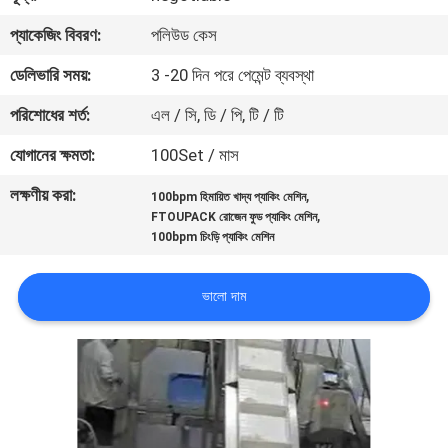
নিয়ন্ত্রণ
প্যাকেজিং বিবরণ:
পলিউড কেস
ডেলিভারি সময়:
3 -20 দিন পরে পেমেন্ট ব্যবস্থা
আমাদের
পরিশোধের শর্ত:
এল / সি, ডি / পি, টি / টি
সাথে
যোগাযোগ
যোগানের ক্ষমতা:
100Set / মাস
করুন
লক্ষণীয় করা:
,
100bpm হিমায়িত খাদ্য প্যাকিং মেশিন
,
FTOUPACK রোজেন ফুড প্যাকিং মেশিন
100bpm চিংড়ি প্যাকিং মেশিন
খবর
ভালো দাম
মামলা
একটি
উদ্ধৃতি