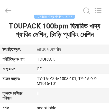
TOUPACK
INTELLIGENT
EQUIPMENT
CO.,
LTD.
হিমায়িত খাদ্য প্যাকিং মেশিন
All
Rights
Reserved.
TOUPACK 100bpm হিমায়িত খাদ্য
বাড়ি
প্যাকিং মেশিন, চিংড়ি প্যাকিং মেশিন
পণ্য
উৎপত্তি স্থল:
গুয়াংডং ঝংসান চীন
আমাদের
পরিচিতিমুলক নাম:
TOUPACK
সম্পর্কে
সাক্ষ্যদান:
CE
মডেল নম্বার:
TY-1A-YZ-M1008-101, TY-1A-YZ-
ফ্যাক্টরি
M1016-101
ট্যুর
ন্যূনতম চাহিদার
1
পরিমাণ:
মান
মূল্য:
negotiable