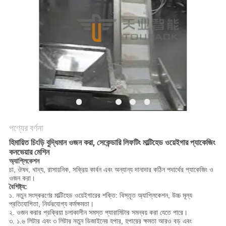
অনুরোধ
করুন
SITEMAP
গোপনীয়তা
নীতি
পণ্যের বর্ণনা
হিমায়িত চিংড়ি বুদ্ধিমান ওজন করা, সেকেন্ডারি লিফটিং মাল্টিহেড ওয়েইগার প্যাকেজিং
কনভেয়ার মেশিন
অ্যাপ্লিকেশন
চা, ঔষধ, খাদ্য, রাসায়নিক, সক্রিয় কার্বন এবং অন্যান্য দানাদার কঠিন পদার্থের প্যাকেজিং ও
ওজন করা।
বৈশিষ্ট্য:
১. নতুন সংস্করণের মাল্টিহেড ওয়েইগারের শক্তি: বিস্তৃত অ্যাপ্লিকেশন, উচ্চ মূল্য
প্রতিযোগিতা, নির্ভরযোগ্য কর্মক্ষমতা।
২. ওজন করার প্রক্রিয়া চলাকালীন সমস্ত প্যারামিটার সমন্বয় করা যেতে পারে।
৩. ১.৬ লিটার এবং ৩ লিটার নতুন ডিজাইনের হপার, হপারের ক্ষমতা আরও বড় এবং