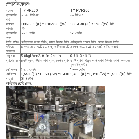
স্পেসিফিকেশনঃ
মডেল
TY-RP200
TY-RVP200
প্যাকেজিং
৩০-৫০ বিপিএম
৫০ বিপিএম
গতি
ব্যাগের
100-160 ((L) * 100-230 ((W)
100-180 ((L) * 120 ((W) মিমি
আকার
মিমি
প্যাকেজিং
১-১.৫ কেজি
১-২ কেজি
ওজন
সিলিং টাইপ
রেটিকুলেট মডেল সিলিং; ডাবল জিপার সিলিং
রেটিকুলেট মডেল সিলিং; ডাবল জিপার সিলিং
পাউডার
৩ ফেজ ৩৮০ ভোল্ট ৫০ হার্জ, ৩ কিলোওয়াট
৩ ফেজ ৩৮০ ভোল্ট ৫০ হার্জ, ৫ কিলোওয়াট
সরবরাহ
বায়ু খরচ
5-8kgf/cm2; 0.4m3/min
0.6 মি 3 / মিনিট
ব্যাগের ধরন
ফ্ল্যাট ব্যাগ, স্ট্যান্ড-আপ ব্যাগ, জিপার ব্যাগ
ফ্ল্যাট ব্যাগ, স্ট্যান্ড-আপ ব্যাগ, জিপার ব্যাগ, কাগজের
ব্যাগ ইত্যাদি।
নেট ওজন
1৬০০ কেজি
1৮০০ কেজি
মেশিনের
1,550 ((L) *1,350 ((W) *1,400
1,480 ((L) *1,320 ((W) *1,510 ((H) মিমি
মাত্রা
((H) মিমি
কাস্টমার তৈরি কেস: