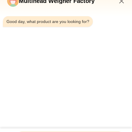
Multihead Weigher Factory
Automatic Mylar Zipper Bag Spice Filling Packaging Spices
Seasoning Carob Cinnamon Powder Protein Doypack Packing
11:54 AM
Machine
Good day, what product are you looking for?
Powder Packing Production Line Lapeltype Packaging Machine
Seasoning Shawarma Spice Instant Soup Marinade Fenugreek
Onion Powder
সব
মাল্টিহেড ওয়েদার প্যাকিং 
মাল্টিহেড ওজনকারী
মেশিন
লিনিয়ার ওয়েইজার প্যাকিং 
জলখাবার খাবার প্যাকেজিং 
মেশিন
মেশিন
ফল এবং উদ্ভিজ্জ প্যাকেজিং 
মাল্টি লেন প্যাকিং মেশিন
মেশিন
হিমায়িত খাদ্য প্যাকিং মেশিন
বাদাম প্যাকিং মেশিন