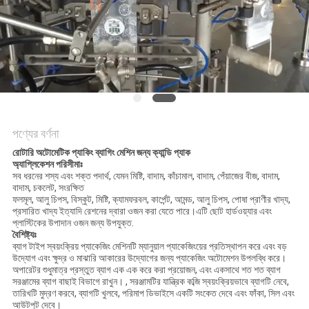
অনুরোধ
করুন
SITEMAP
গোপনীয়তা
পণ্যের বর্ণনা
নীতি
রোটারি অটোমেটিক প্যাকিং ব্যাগিং মেশিন জন্য ক্যান্ডি প্যাক
অ্যাপ্লিকেশন পরিসীমাঃ
সব ধরনের শস্য এবং শক্ত পদার্থ, যেমন মিষ্টি, বাদাম, কাঁচামাল, বাদাম, পেঁয়াজের বীজ, বাদাম,
বাদাম, চকলেট, সংরক্ষিত
ফলমূল, আলু চিপস, বিস্কুট, মিষ্টি, ক্যামফরবল, কার্পেন্ট, আমন্ড, আলু চিপস, পোষা প্রাণীর খাদ্য,
প্রসারিত খাদ্য ইত্যাদি রেশনের দ্বারা ওজন করা যেতে পারে।এটি ছোট হার্ডওয়্যার এবং
প্লাস্টিকের উপাদান ওজন জন্য উপযুক্ত.
বৈশিষ্ট্যঃ
ব্যাগ টাইপ স্বয়ংক্রিয় প্যাকেজিং মেশিনটি ম্যানুয়াল প্যাকেজিংয়ের প্রতিস্থাপন করে এবং বড়
উদ্যোগ এবং ক্ষুদ্র ও মাঝারি আকারের উদ্যোগের জন্য প্যাকেজিং অটোমেশন উপলব্ধি করে।
অপারেটর শুধুমাত্র প্রস্তুত ব্যাগ এক এক করে করা প্রয়োজন, এবং একসাথে শত শত ব্যাগ
সরঞ্জামের ব্যাগ বাছাই বিভাগে রাখুন। , সরঞ্জামটির যান্ত্রিক কব্জি স্বয়ংক্রিয়ভাবে ব্যাগটি নেবে,
তারিখটি মুদ্রণ করবে, ব্যাগটি খুলবে, পরিমাপ ডিভাইসে একটি সংকেত দেবে এবং ফাঁকা, সিল এবং
আউটপুট দেবে।