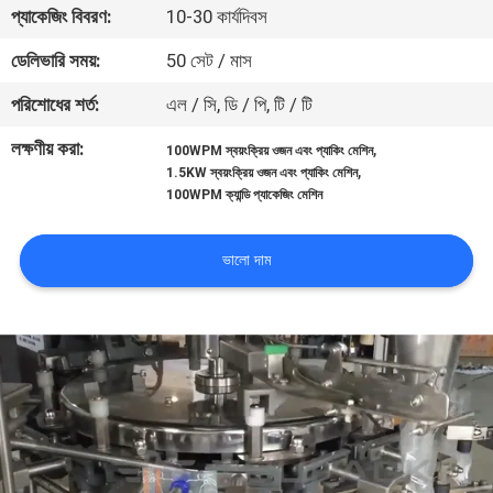
প্যাকেজিং বিবরণ:
10-30 কার্যদিবস
নিয়ন্ত্রণ
ডেলিভারি সময়:
50 সেট / মাস
আমাদের
পরিশোধের শর্ত:
এল / সি, ডি / পি, টি / টি
সাথে
লক্ষণীয় করা:
,
100WPM স্বয়ংক্রিয় ওজন এবং প্যাকিং মেশিন
যোগাযোগ
,
1.5KW স্বয়ংক্রিয় ওজন এবং প্যাকিং মেশিন
100WPM ক্যান্ডি প্যাকেজিং মেশিন
করুন
ভালো দাম
খবর
মামলা
একটি
উদ্ধৃতি