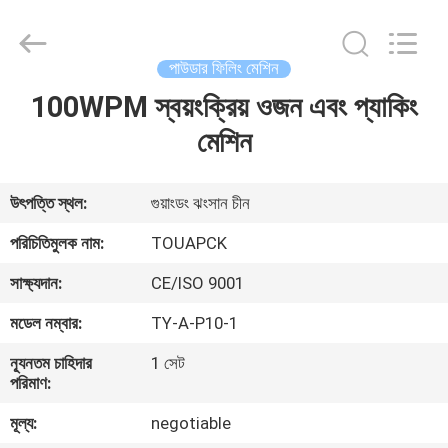
TOUPACK
INTELLIGENT
EQUIPMENT
CO.,
LTD.
পাউডার ফিলিং মেশিন
All
Rights
Reserved.
100WPM স্বয়ংক্রিয় ওজন এবং প্যাকিং
বাড়ি
মেশিন
পণ্য
উৎপত্তি স্থল:
গুয়াংডং ঝংসান চীন
আমাদের
পরিচিতিমুলক নাম:
TOUAPCK
সম্পর্কে
সাক্ষ্যদান:
CE/ISO 9001
মডেল নম্বার:
TY-A-P10-1
ফ্যাক্টরি
ন্যূনতম চাহিদার
1 সেট
ট্যুর
পরিমাণ:
মূল্য:
negotiable
মান