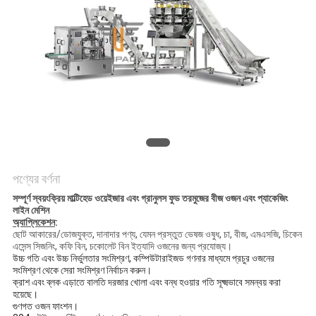
অনুরোধ
করুন
SITEMAP
গোপনীয়তা
নীতি
পণ্যের বর্ণনা
সম্পূর্ণ স্বয়ংক্রিয় মাল্টিহেড ওয়েইজার এবং গ্রানুলস ফুড তরমুজের বীজ ওজন এবং প্যাকেজিং
লাইন মেশিন
অ্যাপ্লিকেশন
:
ছোট আকারের/ডোজযুক্ত, দানাদার পণ্য, যেমন প্রস্তুত ভেষজ ওষুধ, চা, বীজ, এমএসজি, চিকেন
এসেন্স সিজনিং, কফি বিন, চকোলেট বিন ইত্যাদি ওজনের জন্য প্রযোজ্য।
উচ্চ গতি এবং উচ্চ নির্ভুলতার সংমিশ্রণ, কম্পিউটারাইজড গণনার মাধ্যমে প্রচুর ওজনের
সংমিশ্রণ থেকে সেরা সংমিশ্রণ নির্বাচন করুন।
ক্রাশ এবং ব্লক এড়াতে বালতি দরজার খোলা এবং বন্ধ হওয়ার গতি সূক্ষ্মভাবে সমন্বয় করা
হয়েছে।
গুণগত ওজন ফাংশন।