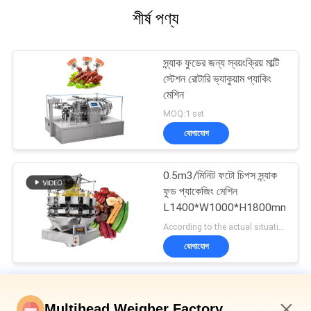
শীর্ষ পণ্য
স্ন্যাক ফুডের জন্য স্বয়ংক্রিয় মাল্টি
স্টেশন রোটারি ভ্যাকুয়াম প্যাকিং
মেশিন
MOQ:1 set
যোগাযোগ
0.5m3/মিনিট ফটো চিপস স্ন্যাক
ফুড প্যাকেজিং মেশিন
L1400*W1000*H1800mm
According to the actual situation MOQ:1 set
যোগাযোগ
জলখাবার খাবার প্যাকেজিং মেশিন
Multihead Weigher Factory