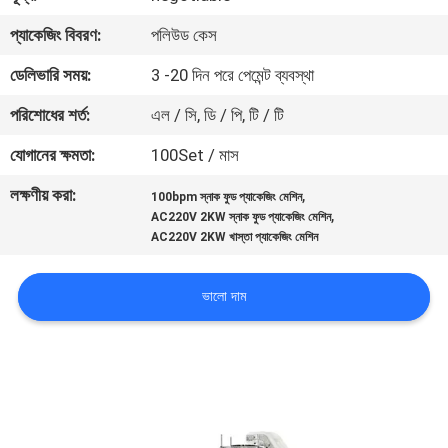
নিয়ন্ত্রণ
প্যাকেজিং বিবরণ:
পলিউড কেস
ডেলিভারি সময়:
3 -20 দিন পরে পেমেন্ট ব্যবস্থা
আমাদের
পরিশোধের শর্ত:
এল / সি, ডি / পি, টি / টি
সাথে
যোগাযোগ
যোগানের ক্ষমতা:
100Set / মাস
করুন
লক্ষণীয় করা:
,
100bpm স্নাক ফুড প্যাকেজিং মেশিন
,
AC220V 2KW স্নাক ফুড প্যাকেজিং মেশিন
AC220V 2KW খাস্তা প্যাকেজিং মেশিন
খবর
ভালো দাম
মামলা
একটি
উদ্ধৃতি