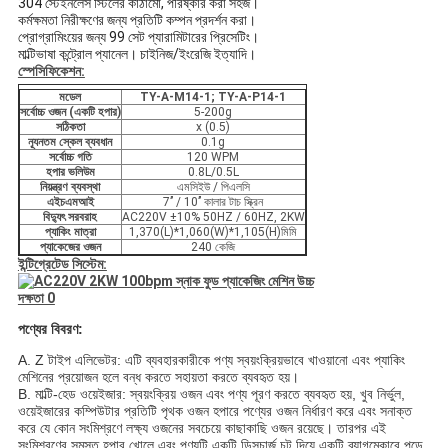
304 স্টেইনলেস স্টিলের কাঠামো, পরিষ্কার করা সহজ।
কর্মক্ষমতা নিরীক্ষণের জন্য প্রতিটি কম্পন প্রদর্শন করা।
প্রোগ্রামিংয়ের জন্য 99 সেট প্যারামিটারের প্রিসেটিং।
মাল্টিভাষা কন্ট্রোল প্যানেল। চাইনিজ/ইংরেজি ইত্যাদি।
স্পেসিফিকেশন:
মডেল
TY-A-M14-1; TY-A-P14-1
সর্বোচ্চ ওজন (একটি হপার)
5-200g
সঠিকতা
x (0.5)
ন্যূনতম স্কেল ব্যবধান
0.1g
সর্বোচ্চ গতি
120 WPM
হপার ভলিউম
0.8L/0.5L
নিয়ন্ত্রণ ব্যবস্থা
এমসিইউ / পিএলসি
এইচএমআই
7’’ / 10’’ কালার টাচ স্ক্রিন
বিদ্যুৎ সরবরাহ
AC220V ±10% 50HZ / 60HZ, 2KW
প্যাকিং মাত্রা
1,370(L)*1,060(W)*1,105(H)মিমি
প্যাকেজের ওজন
240 কেজি
ইন্টিগ্রেটেড সিস্টেম:
পণ্যের বিবরণ:
A. Z টাইপ এলিভেটর: এটি ব্যবহারকারীকে পণ্য স্বয়ংক্রিয়ভাবে খাওয়ানো এবং প্যাকিং
মেশিনের প্রয়োজন হলে বন্ধ করতে সহায়তা করতে ব্যবহৃত হয়।
B. মাল্টি-হেড ওয়েইজার: স্বয়ংক্রিয় ওজন এবং পণ্য পূরণ করতে ব্যবহৃত হয়, খুব নির্ভুল,
ওয়েইজারের কম্পিউটার প্রতিটি পৃথক ওজন হপারে পণ্যের ওজন নির্ধারণ করে এবং সনাক্ত
করে যে কোন সংমিশ্রণে লক্ষ্য ওজনের সবচেয়ে কাছাকাছি ওজন রয়েছে। তারপর এই
সংমিশ্রণের সমস্ত হপার খোলে এবং পণ্যটি একটি ডিসচার্জ চুট দিয়ে একটি ব্যাগমেকারে পড়ে,