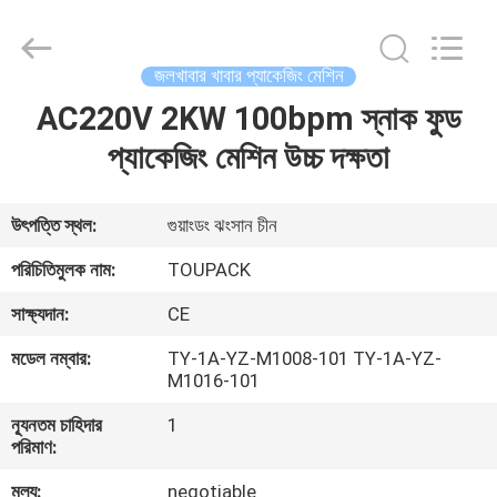
TOUPACK
INTELLIGENT
EQUIPMENT
CO.,
LTD.
জলখাবার খাবার প্যাকেজিং মেশিন
All
Rights
Reserved.
AC220V 2KW 100bpm স্নাক ফুড
বাড়ি
প্যাকেজিং মেশিন উচ্চ দক্ষতা
পণ্য
উৎপত্তি স্থল:
গুয়াংডং ঝংসান চীন
আমাদের
পরিচিতিমুলক নাম:
TOUPACK
সম্পর্কে
সাক্ষ্যদান:
CE
মডেল নম্বার:
TY-1A-YZ-M1008-101 TY-1A-YZ-
ফ্যাক্টরি
M1016-101
ট্যুর
ন্যূনতম চাহিদার
1
পরিমাণ:
মান
মূল্য:
negotiable