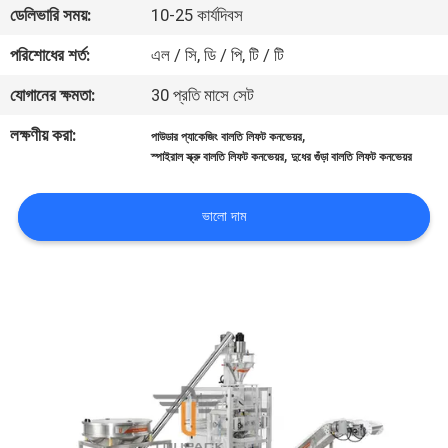
ডেলিভারি সময়:
10-25 কার্যদিবস
নিয়ন্ত্রণ
পরিশোধের শর্ত:
এল / সি, ডি / পি, টি / টি
আমাদের
যোগানের ক্ষমতা:
30 প্রতি মাসে সেট
সাথে
লক্ষণীয় করা:
,
পাউডার প্যাকেজিং বালতি লিফট কনভেয়র
যোগাযোগ
,
স্পাইরাল স্ক্রু বালতি লিফট কনভেয়র
দুধের গুঁড়া বালতি লিফট কনভেয়র
করুন
ভালো দাম
খবর
মামলা
একটি
উদ্ধৃতি