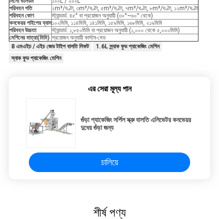
সিলো ভলিউম
১০০L / ২০০L
পরিবহন গতি
২m³/ঘণ্টা, ৩m³/ঘণ্টা, ৫m³/ঘণ্টা, ৭m³/ঘণ্টা, ৮m³/ঘণ্টা, ১২m³/ঘণ্টা
পরিবহন কোণ
স্ট্যান্ডার্ড: ৪৫° বা প্রয়োজন অনুযায়ী (৩০°~৬০° থেকে)
কনভেয়র পাইপের ব্যাস
১০২মিমি, ১১৪মিমি, ১৪১মিমি, ১৫৯মিমি, ১৬৮মিমি, ২১৯মিমি
পরিবহন উচ্চতা
স্ট্যান্ডার্ড: ১,৮৫০মিমি বা প্রয়োজন অনুযায়ী (১,০০০ থেকে ৫,০০০মিমি)
মেশিনের মাত্রা(মিমি)
প্রয়োজন অনুযায়ী কাস্টম-মেড
8 এমএইচ / এইচ জেড টাইপ বালতি লিফট
1.6L স্ন্যাক ফুড প্যাকেজিং মেশিন
স্নাক ফুড প্যাকেজিং মেশিন
এর সেরা মূল্য পান
গুঁড়া প্যাকেজিং সর্পিল স্ক্রু বালতি এলিভেটর কনভেয়র
দুধের গুঁড়া জন্য
চালিয়ে
শীর্ষ পণ্য