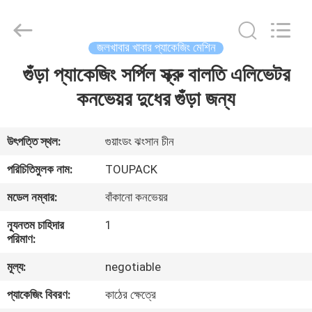
TOUPACK
INTELLIGENT
EQUIPMENT
CO.,
LTD.
জলখাবার খাবার প্যাকেজিং মেশিন
All
Rights
Reserved.
গুঁড়া প্যাকেজিং সর্পিল স্ক্রু বালতি এলিভেটর
বাড়ি
কনভেয়র দুধের গুঁড়া জন্য
পণ্য
উৎপত্তি স্থল:
গুয়াংডং ঝংসান চীন
আমাদের
পরিচিতিমুলক নাম:
TOUPACK
সম্পর্কে
মডেল নম্বার:
বাঁকানো কনভেয়র
ন্যূনতম চাহিদার
1
ফ্যাক্টরি
পরিমাণ:
ট্যুর
মূল্য:
negotiable
প্যাকেজিং বিবরণ:
কাঠের ক্ষেত্রে
মান