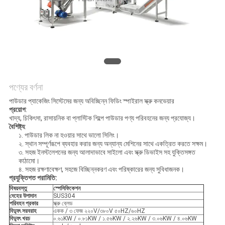
অনুরোধ
করুন
SITEMAP
গোপনীয়তা
পণ্যের বর্ণনা
নীতি
পাউডার প্যাকেজিং সিস্টেমের জন্য অবিচ্ছিন্ন ফিডিং স্পাইরাল স্ক্রু কনভেয়ার
প্রয়োগ
:
খাদ্য, চিকিৎসা, রাসায়নিক বা প্লাস্টিক শিল্পে পাউডার পণ্য পরিবহনের জন্য প্রযোজ্য।
বৈশিষ্ট্য
:
১. পাউডার লিক না হওয়ার সাথে ভালো সিলিং।
২. স্থান সম্পূর্ণরূপে ব্যবহার করার জন্য অন্যান্য মেশিনের সাথে একত্রিত করতে সক্ষম।
৩. সহজ ইনস্টলেশনের জন্য আলাদাভাবে সাইলো এবং স্ক্রু ডিভাইস সহ যুক্তিসঙ্গত
কাঠামো।
৪. সহজ রক্ষণাবেক্ষণ, সহজে বিচ্ছিন্নকরণ এবং পরিষ্কারের জন্য সুবিধাজনক।
প্রযুক্তিগত পরামিতি:
বিষয়বস্তু
স্পেসিফিকেশন
দেহের উপাদান
SUS304
পরিবহন প্রকার
স্ক্রু ব্লেড
বিদ্যুৎ সরবরাহ
একক / ৩ ফেজ ২২০V/৩৮০V ৫০HZ/৬০HZ
বিদ্যুৎ খরচ
০.৬১KW / ০.৮১KW / ১.৫৬KW / ২.২৬KW / ৩.০৬KW / ৪.০৬KW