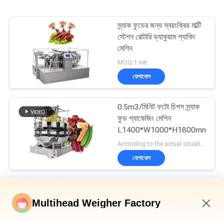
স্ন্যাক ফুডের জন্য স্বয়ংক্রিয় মাল্টি
স্টেশন রোটারি ভ্যাকুয়াম প্যাকিং
মেশিন
MOQ:1 set
যোগাযোগ
0.5m3/মিনিট ফটো চিপস স্ন্যাক
ফুড প্যাকেজিং মেশিন
L1400*W1000*H1800mm
According to the actual situation MOQ:1 set
যোগাযোগ
জলখাবার খাবার প্যাকেজিং মেশিন
Multihead Weigher Factory
ক্যাশু বাদাম মাল্টিহেড ওয়েজার প্যাকেজিং লাইন
7:49 PM