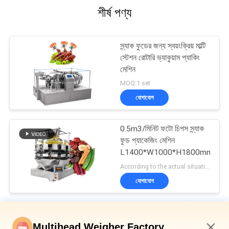
শীর্ষ পণ্য
স্ন্যাক ফুডের জন্য স্বয়ংক্রিয় মাল্টি
স্টেশন রোটারি ভ্যাকুয়াম প্যাকিং
মেশিন
MOQ:1 set
যোগাযোগ
0.5m3/মিনিট ফটো চিপস স্ন্যাক
ফুড প্যাকেজিং মেশিন
L1400*W1000*H1800mm
According to the actual situation MOQ:1 set
যোগাযোগ
জলখাবার খাবার প্যাকেজিং মেশিন
Multihead Weigher Factory