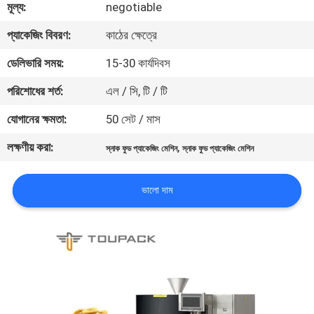
মূল্য:
negotiable
নিয়ন্ত্রণ
প্যাকেজিং বিবরণ:
কাঠের ক্ষেত্রে
আমাদের
ডেলিভারি সময়:
15-30 কার্যদিবস
সাথে
পরিশোধের শর্ত:
এল / সি, টি / টি
যোগাযোগ
যোগানের ক্ষমতা:
50 সেট / মাস
করুন
লক্ষণীয় করা:
,
স্নাক ফুড প্যাকেজিং মেশিন
স্নাক ফুড প্যাকেজিং মেশিন
খবর
ভালো দাম
মামলা
একটি
উদ্ধৃতি