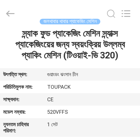
TOUPACK
INTELLIGENT
EQUIPMENT
CO.,
LTD.
জলখাবার খাবার প্যাকেজিং মেশিন
All
Rights
Reserved.
স্ন্যাক ফুড প্যাকেজিং মেশিন স্ন্যাক্স
বাড়ি
প্যাকেজিংয়ের জন্য স্বয়ংক্রিয় উল্লম্ব
পণ্য
প্যাকিং মেশিন (টিওয়াই-ভি 320)
আমাদের
উৎপত্তি স্থল:
গুয়াংডং ঝংসান চীন
সম্পর্কে
পরিচিতিমুলক নাম:
TOUPACK
সাক্ষ্যদান:
CE
ফ্যাক্টরি
মডেল নম্বার:
520VFFS
ট্যুর
ন্যূনতম চাহিদার
1 সেট
পরিমাণ:
মান