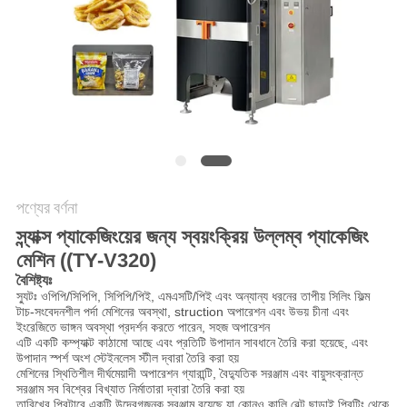
অনুরোধ
করুন
SITEMAP
গোপনীয়তা
নীতি
পণ্যের বর্ণনা
স্ন্যাক্স প্যাকেজিংয়ের জন্য স্বয়ংক্রিয় উল্লম্ব প্যাকেজিং
মেশিন ((TY-V320)
বৈশিষ্ট্যঃ
স্যুটঃ ওপিপি/সিপিপি, সিপিপি/পিই, এমএসটি/পিই এবং অন্যান্য ধরনের তাপীয় সিলিং ফিল্ম
টাচ-সংবেদনশীল পর্দা মেশিনের অবস্থা, struction অপারেশন এবং উভয় চীনা এবং
ইংরেজিতে ভাঙ্গন অবস্থা প্রদর্শন করতে পারেন, সহজ অপারেশন
এটি একটি কম্প্যাক্ট কাঠামো আছে এবং প্রতিটি উপাদান সাবধানে তৈরি করা হয়েছে, এবং
উপাদান স্পর্শ অংশ স্টেইনলেস স্টীল দ্বারা তৈরি করা হয়
মেশিনের স্থিতিশীল দীর্ঘমেয়াদী অপারেশন গ্যারান্টি, বৈদ্যুতিক সরঞ্জাম এবং বায়ুসংক্রান্ত
সরঞ্জাম সব বিশ্বের বিখ্যাত নির্মাতারা দ্বারা তৈরি করা হয়
তারিখের প্রিন্টারে একটি উদ্বেগজনক সরঞ্জাম রয়েছে যা কোনও কালি বেল্ট ছাড়াই প্রিন্টিং থেকে