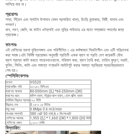
পালিয়ে যায় না।
প্রয়োগঃ
শস্য, স্ট্রিপ এবং স্লাইস উপাদান যেমন প্রসারিত খাদ্য, চিংড়ি ক্র্যাকার, মিষ্টি, বাদাম এবং
পপকর্ন।
ধান, লবণ, জেলি, মং ফাইন ওটফ্লাই এবং লন্ড্রি পাউডার এর মতো শস্যজাত পদার্থের জন্য
প্যাকেজ।
ফাংশনঃ
এই মেশিনের নকশা যুক্তিসঙ্গত এবং পরিশীলিত। এর কর্মক্ষমতা স্থিতিশীল এবং এটি পরিচালনা
করা সহজ।এটা নির্দিষ্ট প্রয়োজন অনুযায়ী প্রতিটি একক ব্যাগ বা প্রতি বেশ কয়েকটি যৌথ
ব্যাগ প্রান্ত কাটা করতে পারেনখাওয়ানো, পরিমাপ করা, ব্যাগ তৈরি করা, তারিখ মুদ্রণ, ভরাট,
ফুফিং, সিলিং, কাটা এবং সমাপ্ত পণ্যগুলি আউটপুট করার সমস্ত প্রক্রিয়া স্বয়ংক্রিয়ভাবে
শেষ হয়।
স্পেসিফিকেশনঃ
মডেল
VG520
প্যাকেজিং গতি
৩০-১৫০ বিপিএম
ব্যাগের আকার
80-500mm ((L) *60-250mm ((W)
ব্যাগের ধরন
বালিশ ব্যাগ, স্ট্যান্ড-আপ ব্যাগ, হোল বক্সিং ব্যাগ
সর্বাধিক.ফিল্মের প্রস্থ
৫২০ মিমি
ফিল্মের বেধ
0.০৫-০.১৫ মিটার
বায়ু খরচ
0.8Mps 0.6 m3/min
পাওয়ার সাপ্লাই
380 ভোল্ট 50 হার্জ,6.৫ কিলোওয়াট
মেশিনের আকার
1,955 ((L) * 1,660 ((W) * 1,800 ((H) মিমি
মেশিনের ওজন
১,২০০ কেজি
বিস্তারিত: