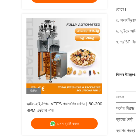
তোলে।
৫. স্বয়ংক্রি
৬. ছুরিতে আটক
৭. প্রতিটি সিল
বিশেষ উল্লেখ
ভিডিও
মডেল
আল্ট্রা-হাই-স্পিড VFFS প্যাকেজিং মেশিন | 80-200
সর্বোচ্চ ফিল্মের
BPM একটানা গতি
ব্যাগের দৈর্ঘ্য
এখন চ্যাট করুন
ব্যাগের প্রস্থ