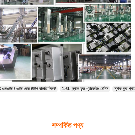
8 এমএইচ / এইচ জেড টাইপ বালতি লিফট
1.6L স্ন্যাক ফুড প্যাকেজিং মেশিন
স্নাক ফুড প্যা
সম্পর্কিত পণ্য