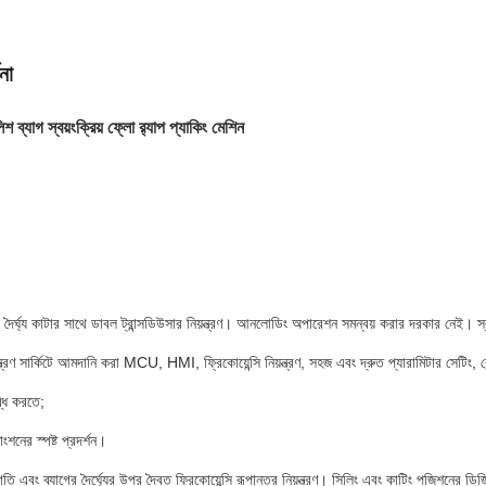
না
শ ব্যাগ স্বয়ংক্রিয় ফ্লো র‍্যাপ প্যাকিং মেশিন
াগ দৈর্ঘ্য কাটার সাথে ডাবল ট্রান্সডিউসার নিয়ন্ত্রণ। আনলোডিং অপারেশন সমন্বয় করার দরকার নেই। স্
ন্ত্রণ সার্কিটে আমদানি করা MCU, HMI, ফ্রিকোয়েন্সি নিয়ন্ত্রণ, সহজ এবং দ্রুত প্যারামিটার সেটিং, কে
ব্ধি করতে;
ফাংশনের স্পষ্ট প্রদর্শন।
তি এবং ব্যাগের দৈর্ঘ্যের উপর দ্বৈত ফ্রিকোয়েন্সি রূপান্তর নিয়ন্ত্রণ। সিলিং এবং কাটিং পজিশনের ড