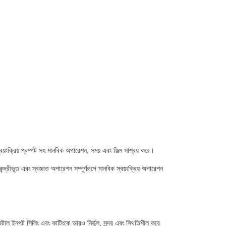
বয়ংক্রিয় প্রম্পট সহ মানবিক অপারেশন, সময় এবং ফিল্ম সাশ্রয় করে।
ন্দ্রীভূত এবং স্বজ্ঞাত অপারেশন সম্পূর্ণরূপে মানবিক স্বয়ংক্রিয় অপারেশন
িজিটাল ইনপুট সিলিং এবং কাটিংকে আরও নির্ভুল, সুন্দর এবং স্থিতিশীল করে