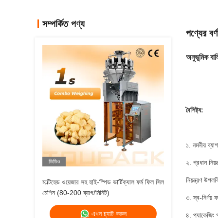
সম্পর্কিত পণ্য
পণ্যের বর্ণ
অনুভূমিক বালি
বৈশিষ্ট্য:
১. নমনীয় ব্য
ভিডিও
২. প্রধান নিয়
নিয়ন্ত্রণ উপল
মাল্টিহেড ওয়েজার সহ হাই-স্পিড ভার্টিক্যাল ফর্ম ফিল সিল
মেশিন (80-200 ব্যাগ/মিনিট)
৩. স্ব-নির্ণয় 
এখন চ্যাট করুন
৪. প্যাকেজিং গ