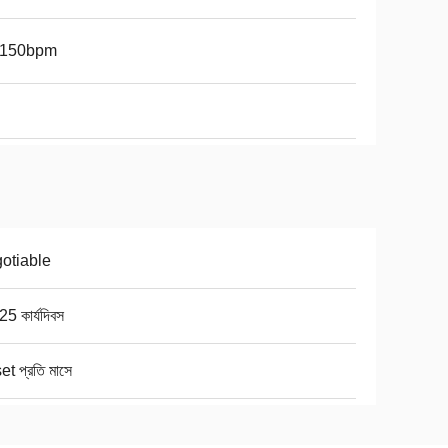
-150bpm
otiable
5 কার্যদিবস
t প্রতি মাসে