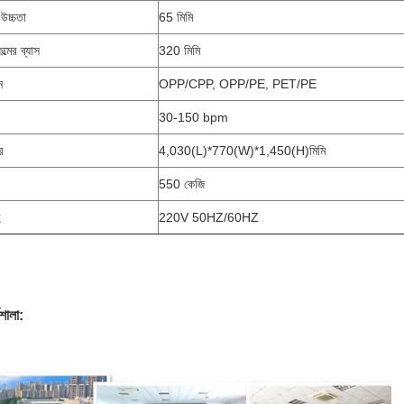
 উচ্চতা
65 মিমি
ল্মের ব্যাস
320 মিমি
ন
OPP/CPP, OPP/PE, PET/PE
30-150 bpm
র
4,030(L)*770(W)*1,450(H)মিমি
550 কেজি
220V 50HZ/60HZ
শালা: