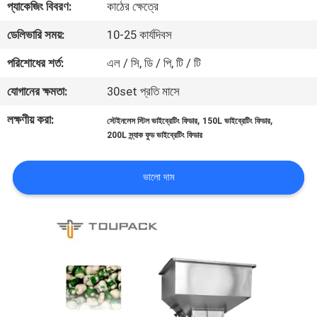
প্যাকেজিং বিবরণ:
কাঠের ক্ষেত্রে
নিয়ন্ত্রণ
ডেলিভারি সময়:
10-25 কার্যদিবস
আমাদের
পরিশোধের শর্ত:
এল / সি, ডি / পি, টি / টি
সাথে
যোগানের ক্ষমতা:
30set প্রতি মাসে
যোগাযোগ
লক্ষণীয় করা:
,
,
স্টেইনলেস স্টিল ভাইব্রেটিং ফিডার
150L ভাইব্রেটিং ফিডার
করুন
200L স্ন্যাক ফুড ভাইব্রেটিং ফিডার
খবর
ভালো দাম
মামলা
একটি
উদ্ধৃতি