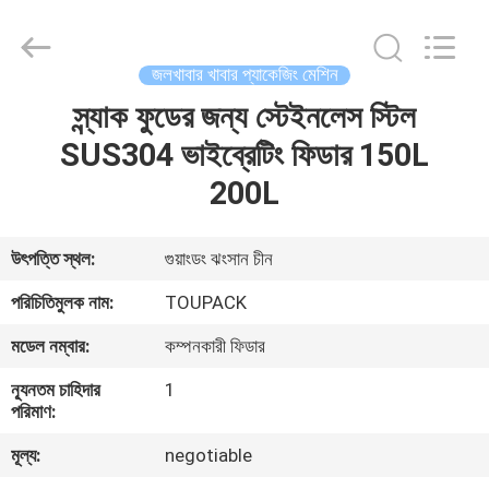
TOUPACK
INTELLIGENT
EQUIPMENT
CO.,
LTD.
জলখাবার খাবার প্যাকেজিং মেশিন
All
Rights
Reserved.
স্ন্যাক ফুডের জন্য স্টেইনলেস স্টিল
বাড়ি
SUS304 ভাইব্রেটিং ফিডার 150L
পণ্য
200L
আমাদের
উৎপত্তি স্থল:
গুয়াংডং ঝংসান চীন
সম্পর্কে
পরিচিতিমুলক নাম:
TOUPACK
মডেল নম্বার:
কম্পনকারী ফিডার
ফ্যাক্টরি
ন্যূনতম চাহিদার
1
ট্যুর
পরিমাণ:
মূল্য:
negotiable
মান