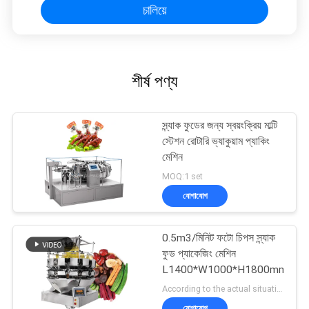
চালিয়ে
শীর্ষ পণ্য
স্ন্যাক ফুডের জন্য স্বয়ংক্রিয় মাল্টি
স্টেশন রোটারি ভ্যাকুয়াম প্যাকিং
মেশিন
MOQ:1 set
যোগাযোগ
0.5m3/মিনিট ফটো চিপস স্ন্যাক
ফুড প্যাকেজিং মেশিন
L1400*W1000*H1800mm
According to the actual situation MOQ:1 set
যোগাযোগ