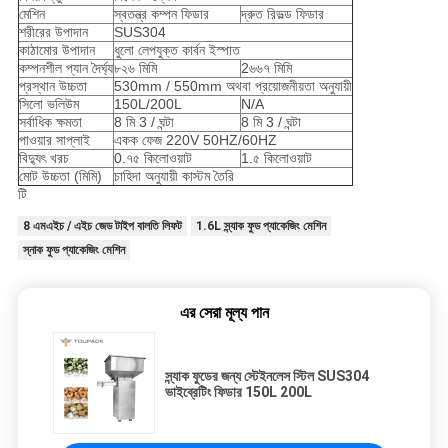
মেশিন
স্বতন্ত্র কম্পন ফিডার
দ্রুত রিভল্ড ফিডার
শরীরের উপাদান
SUS304
কাঠামোর উপাদান
ধুলো লেপযুক্ত কার্বন ইস্পাত
কম্পনশীল প্যান দৈর্ঘ্য
৮২৬ মিমি
2৬৬৭ মিমি
প্রস্থান উচ্চতা
530mm / 550mm অথবা প্রয়োজনীয়তা অনুযায়ী
সিলো ভলিউম
150L/200L
N/A
সর্বাধিক ক্ষমতা
8 মি 3 / ঘন্টা
8 মি 3 / ঘন্টা
পাওয়ার সাপ্লাই
একক ফেজ 220V 50HZ/60HZ
বিদ্যুৎ খরচ
0.৭৫ কিলোওয়াট
1.৫ কিলোওয়াট
মোট উচ্চতা (মিমি)
চাহিদা অনুযায়ী কাস্টম তৈরি
টি
8 এমএইচ / এইচ জেড টাইপ বালতি লিফট
1.6L স্ন্যাক ফুড প্যাকেজিং মেশিন
স্নাক ফুড প্যাকেজিং মেশিন
এর সেরা মূল্য পান
স্ন্যাক ফুডের জন্য স্টেইনলেস স্টিল SUS304
ভাইব্রেটিং ফিডার 150L 200L