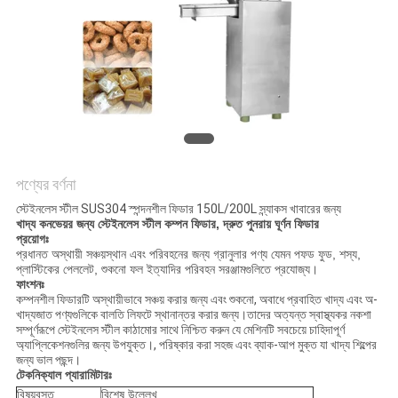
অনুরোধ
করুন
SITEMAP
গোপনীয়তা
নীতি
পণ্যের বর্ণনা
স্টেইনলেস স্টীল SUS304 স্পন্দনশীল ফিডার 150L/200L স্ন্যাকস খাবারের জন্য
খাদ্য কনভেয়র জন্য স্টেইনলেস স্টীল কম্পন ফিডার, দ্রুত পুনরায় ঘূর্ণন ফিডার
প্রয়োগঃ
প্রধানত অস্থায়ী সঞ্চয়স্থান এবং পরিবহনের জন্য গ্রানুলার পণ্য যেমন পফড ফুড, শস্য,
প্লাস্টিকের পেললেট, শুকনো ফল ইত্যাদির পরিবহন সরঞ্জামগুলিতে প্রযোজ্য।
ফাংশনঃ
কম্পনশীল ফিডারটি অস্থায়ীভাবে সঞ্চয় করার জন্য এবং শুকনো, অবাধে প্রবাহিত খাদ্য এবং অ-
খাদ্যজাত পণ্যগুলিকে বালতি লিফটে স্থানান্তর করার জন্য।তাদের অত্যন্ত স্বাস্থ্যকর নকশা
সম্পূর্ণরূপে স্টেইনলেস স্টীল কাঠামোর সাথে নিশ্চিত করুন যে মেশিনটি সবচেয়ে চাহিদাপূর্ণ
অ্যাপ্লিকেশনগুলির জন্য উপযুক্ত।, পরিষ্কার করা সহজ এবং ব্যাক-আপ মুক্ত যা খাদ্য শিল্পের
জন্য ভাল পছন্দ।
টেকনিক্যাল প্যারামিটারঃ
বিষয়বস্তু
বিশেষ উল্লেখ